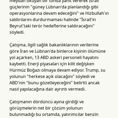
meydan okuyan bir tonda yanıt vererek İsrail
güçlerinin "güney Lübnan'da planlandığı gibi
operasyonlarına devam edeceğini" ve Hizbullah'ın
saldırılarını durdurmaması halinde "İsrail'in
Beyrut'taki terör hedeflerine saldıracağını"
söyledi.
Çatışma, ilgili sağlık bakanlıklarının verilerine
göre İran ve Lübnan'da binlerce kişinin ölümüne
yol açarken, 13 ABD askeri personeli hayatını
kaybetti. Enerji piyasaları için kilit değişken
Hürmüz Boğazı olmaya devam ediyor. Trump, su
yolunun "herkese açık olacağını" söyledi ve
ABD'nin "bunu gözetleyeceğini" belirtti ancak
nasıl yapılacağına dair ayrıntı vermedi.
Çatışmanın dördüncü ayına girdiği ve
görüşmelerin net bir çözüm yolunun
bulunmadığı bu ortamda, yatırımcılar benzin