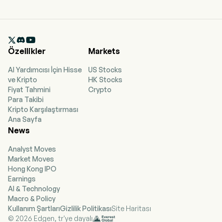

Özellikler
Markets
AI Yardımcısı İçin Hisse
US Stocks
ve Kripto
HK Stocks
Fiyat Tahmini
Crypto
Para Takibi
Kripto Karşılaştırması
Ana Sayfa
News
Analyst Moves
Market Moves
Hong Kong IPO
Earnings
AI & Technology
Macro & Policy
Kullanım Şartları
Gizlilik Politikası
Site Haritası
© 2026 Edgen, tr'ye dayalı