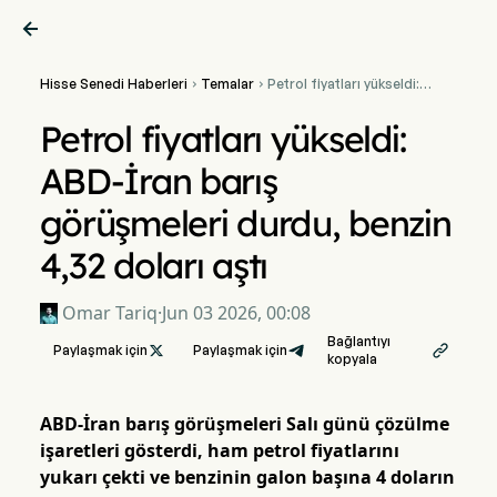

Hisse Senedi Haberleri
Temalar
Petrol fiyatları yükseldi:


ABD-İran barış
görüşmeleri durdu, benzin
Petrol fiyatları yükseldi:
4,32 doları aştı
ABD-İran barış
görüşmeleri durdu, benzin
4,32 doları aştı
Omar Tariq
·
Jun 03 2026, 00:08
Bağlantıyı
Paylaşmak için

Paylaşmak için

kopyala
ABD-İran barış görüşmeleri Salı günü çözülme
işaretleri gösterdi, ham petrol fiyatlarını
yukarı çekti ve benzinin galon başına 4 doların