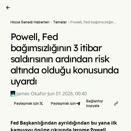

Hisse Senedi Haberleri
Temalar
Powell, Fed bağımsızlığının


3 itibar saldırısının
ardından risk altında
Powell, Fed
olduğu konusunda uyardı
bağımsızlığının 3 itibar
saldırısının ardından risk
altında olduğu konusunda
uyardı
James Okafor
·
Jun 01 2026, 00:40
Bağlantıyı
Paylaşmak için

Paylaşmak için

kopyala
Fed Başkanlığından ayrıldığından bu yana ilk
kamuoyu önüne çıkışında Jerome Powell,