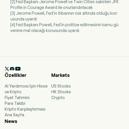
[2] Fed Başkanı Jerome Powell ve Twin Cities sakinleri JFK
Profile in Courage Award ile onurlandırılacak
[3] Jerome Powell, Fed'in itibarının risk altında olduğu kon
usunda uyardı
[4] Fed Başkanı Powell, Fed'in politize edilmesinin kamu gü
venine mal olacağı konusunda uyardı

Özellikler
Markets
AI Yardımcısı İçin Hisse
US Stocks
ve Kripto
HK Stocks
Fiyat Tahmini
Crypto
Para Takibi
Kripto Karşılaştırması
Ana Sayfa
News