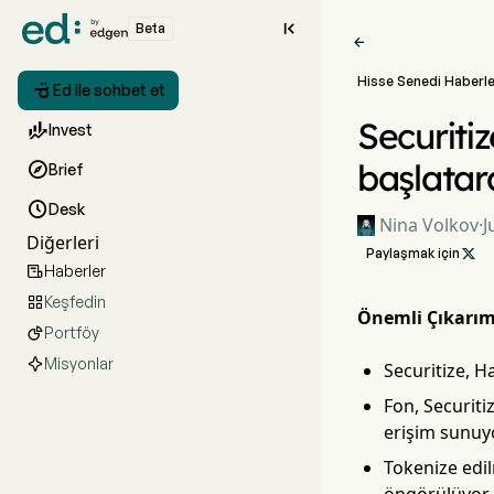

Beta

Hisse Senedi Haberle

Ed ile sohbet et
Securitiz

Invest
başlatar

Brief

Desk
Nina Volkov
·
J
Diğerleri
Paylaşmak için

Haberler

Keşfedin

Önemli Çıkarım
Portföy

Misyonlar
Securitize, H
Fon, Securiti
erişim sunuy
Tokenize edil