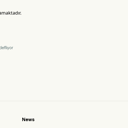
mamaktadır.
defliyor
News