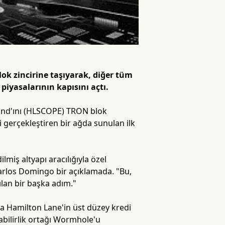
ok zincirine taşıyarak, diğer tüm
piyasalarının kapısını açtı.
Fund'ını (HLSCOPE) TRON blok
ri gerçekleştiren bir ağda sunulan ilk
lmiş altyapı aracılığıyla özel
 Carlos Domingo bir açıklamada. "Bu,
tılan bir başka adım."
yla Hamilton Lane'in üst düzey kredi
şabilirlik ortağı Wormhole'u