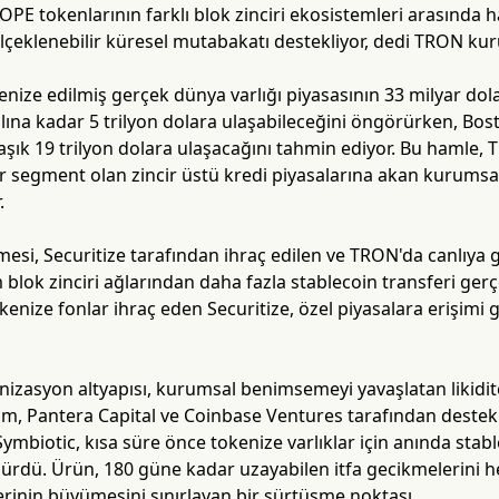
PE tokenlarının farklı blok zinciri ekosistemleri arasında h
e ölçeklenebilir küresel mutabakatı destekliyor, dedi TRON ku
nize edilmiş gerçek dünya varlığı piyasasının 33 milyar dolar
lına kadar 5 trilyon dolara ulaşabileceğini öngörürken, Bo
laşık 19 trilyon dolara ulaşacağını tahmin ediyor. Bu hamle,
r segment olan zincir üstü kredi piyasalarına akan kurums
.
esi, Securitize tarafından ihraç edilen ve TRON'da canlıya geç
blok zinciri ağlarından daha fazla stablecoin transferi gerç
kenize fonlar ihraç eden Securitize, özel piyasalara erişimi 
izasyon altyapısı, kurumsal benimsemeyi yavaşlatan likidite
igm, Pantera Capital ve Coinbase Ventures tarafından destek
ymbiotic, kısa süre önce tokenize varlıklar için anında stabl
sürdü. Ürün, 180 güne kadar uzayabilen itfa gecikmelerini he
erinin büyümesini sınırlayan bir sürtüşme noktası.