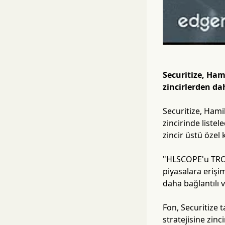
Securitize, Ham
zincirlerden da
Securitize, Hami
zincirinde listel
zincir üstü özel
"HLSCOPE'u TRON'a
piyasalara erişi
daha bağlantılı v
Fon, Securitize 
stratejisine zinc