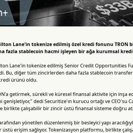
ilton Lane'in tokenize edilmiş özel kredi fonunu TRON bl
ha fazla stablecoin hacmi işleyen bir ağa kurumsal kredi 
lton Lane'in tokenize edilmiş Senior Credit Opportunities 
edi. Bu, diğer tüm zincirlerden daha fazla stablecoin transfe
 kredi ürünü oldu.
 getirmek, sürekli ve küresel finansal aktivite için inşa edi
mi genişletiyor," dedi Securitize'ın kurucu ortağı ve CEO'su
e birlikte çalışabilir bir zincir üstü finansal sisteme doğru a
tarafından yönetilen düzenlenmiş bir besleyici yapı aracılığı
ir üstü erişim sağlıyor. Tokenizasyon platformu, birlikte çalı