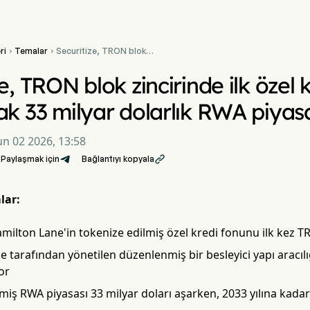
ri
Temalar
Securitize, TRON blok


zincirinde ilk özel kredi
fonunu başlatarak 33
e, TRON blok zincirinde ilk özel
milyar dolarlık RWA
piyasasına açılıyor
ak 33 milyar dolarlık RWA piyasa
un 02 2026, 13:58
Paylaşmak için
Bağlantıyı kopyala

lar:
amilton Lane'in tokenize edilmiş özel kredi fonunu ilk kez TR
ze tarafından yönetilen düzenlenmiş bir besleyici yapı aracılı
or
miş RWA piyasası 33 milyar doları aşarken, 2033 yılına kadar