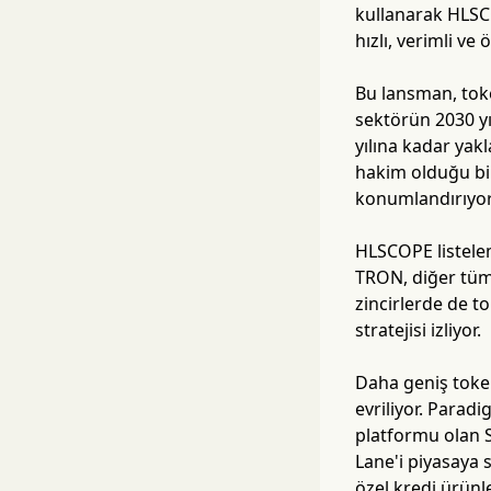
kullanarak HLSCO
hızlı, verimli v
Bu lansman, toke
sektörün 2030 yı
yılına kadar yak
hakim olduğu bi
konumlandırıyor
HLSCOPE listelem
TRON, diğer tüm 
zincirlerde de to
stratejisi izliyor.
Daha geniş token
evriliyor. Parad
platformu olan S
Lane'i piyasaya 
özel kredi ürünl