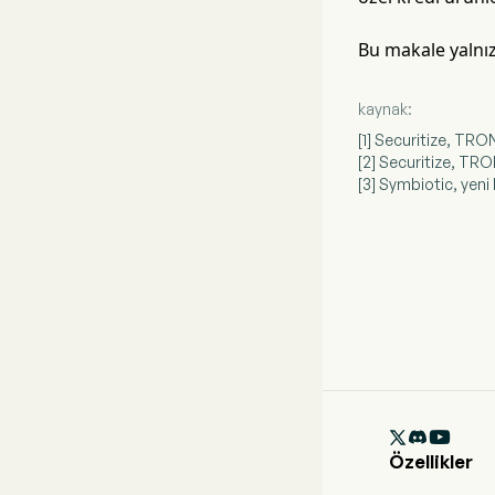
Bu makale yalnız
kaynak:
[1] Securitize, TRO
[2] Securitize, TRO
[3] Symbiotic, yeni 

Özellikler