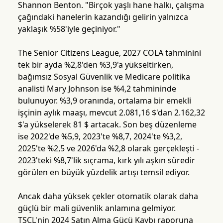
Shannon Benton. "Birçok yaşlı hane halkı, çalışma
çağındaki hanelerin kazandığı gelirin yalnızca
yaklaşık %58'iyle geçiniyor."
The Senior Citizens League, 2027 COLA tahminini
tek bir ayda %2,8'den %3,9'a yükseltirken,
bağımsız Sosyal Güvenlik ve Medicare politika
analisti Mary Johnson ise %4,2 tahmininde
bulunuyor. %3,9 oranında, ortalama bir emekli
işçinin aylık maaşı, mevcut 2.081,16 $'dan 2.162,32
$'a yükselerek 81 $ artacak. Son beş düzenleme
ise 2022'de %5,9, 2023'te %8,7, 2024'te %3,2,
2025'te %2,5 ve 2026'da %2,8 olarak gerçekleşti -
2023'teki %8,7'lik sıçrama, kırk yılı aşkın süredir
görülen en büyük yüzdelik artışı temsil ediyor.
Ancak daha yüksek çekler otomatik olarak daha
güçlü bir mali güvenlik anlamına gelmiyor.
TSCL'nin 2024 Satın Alma Gücü Kaybı raporuna