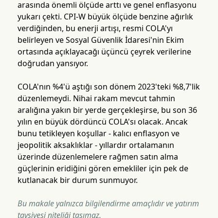
arasında önemli ölçüde arttı ve genel enflasyonu
yukarı çekti. CPI-W büyük ölçüde benzine ağırlık
verdiğinden, bu enerji artışı, resmi COLA'yı
belirleyen ve Sosyal Güvenlik İdaresi'nin Ekim
ortasında açıklayacağı üçüncü çeyrek verilerine
doğrudan yansıyor.
COLA'nın %4'ü aştığı son dönem 2023'teki %8,7'lik
düzenlemeydi. Nihai rakam mevcut tahmin
aralığına yakın bir yerde gerçekleşirse, bu son 36
yılın en büyük dördüncü COLA'sı olacak. Ancak
bunu tetikleyen koşullar - kalıcı enflasyon ve
jeopolitik aksaklıklar - yıllardır ortalamanın
üzerinde düzenlemelere rağmen satın alma
güçlerinin eridiğini gören emekliler için pek de
kutlanacak bir durum sunmuyor.
Bu makale yalnızca bilgilendirme amaçlıdır ve yatırım
tavsiyesi niteliği taşımaz.