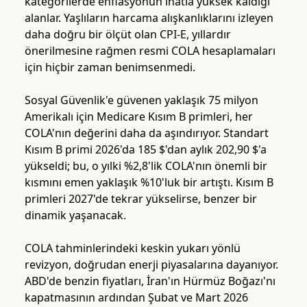
kategorilerde enflasyonun inatla yüksek kaldığı
alanlar. Yaşlıların harcama alışkanlıklarını izleyen
daha doğru bir ölçüt olan CPI-E, yıllardır
önerilmesine rağmen resmi COLA hesaplamaları
için hiçbir zaman benimsenmedi.
Sosyal Güvenlik'e güvenen yaklaşık 75 milyon
Amerikalı için Medicare Kısım B primleri, her
COLA'nın değerini daha da aşındırıyor. Standart
Kısım B primi 2026'da 185 $'dan aylık 202,90 $'a
yükseldi; bu, o yılki %2,8'lik COLA'nın önemli bir
kısmını emen yaklaşık %10'luk bir artıştı. Kısım B
primleri 2027'de tekrar yükselirse, benzer bir
dinamik yaşanacak.
COLA tahminlerindeki keskin yukarı yönlü
revizyon, doğrudan enerji piyasalarına dayanıyor.
ABD'de benzin fiyatları, İran'ın Hürmüz Boğazı'nı
kapatmasının ardından Şubat ve Mart 2026