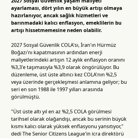
2027 Sosyal Güvenlik yaşam maliyeti
ayarlaması, dört yılın en büyük artışı olmaya
hazırlanıyor, ancak sağlık hizmetleri ve
barınmadaki kalıcı enflasyon, emeklilerin bu
artışı hissetmemesine neden olabilir.
2027 Sosyal Güvenlik COLA'sı, İran'ın Hürmüz
Boğazı'nı kapatmasının ardından enerji
maliyetlerindeki artışın 12 aylık enflasyon oranını
%3,3'e taşımasıyla %3,9 olarak öngörülüyor. Bu
düzenleme, üst üste altıncı kez COLA'nın %2,5
veya üzerinde gerçekleşmesi anlamına geliyor; bu
seri en son 1988 ile 1997 yılları arasında
görülmüştü.
"Üst üste altı yıl en az %2,5 COLA görülmesi
tarihsel olarak olağandışı, ancak bu serinin büyük
kısmı kalıcı olarak yüksek enflasyonu yansıtıyor,"
dedi The Senior Citizens League'in icra direktörü