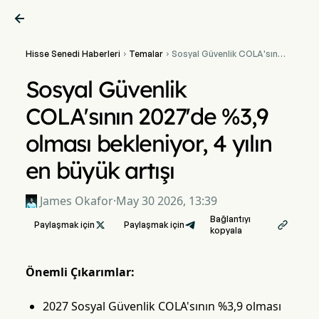

Hisse Senedi Haberleri
Temalar
Sosyal Güvenlik COLA'sının


2027'de %3,9 olması
bekleniyor, 4 yılın en büyük
Sosyal Güvenlik
artışı
COLA'sının 2027'de %3,9
olması bekleniyor, 4 yılın
en büyük artışı
James Okafor
·
May 30 2026, 13:39
Bağlantıyı
Paylaşmak için

Paylaşmak için

kopyala
Önemli Çıkarımlar:
2027 Sosyal Güvenlik COLA'sının %3,9 olması