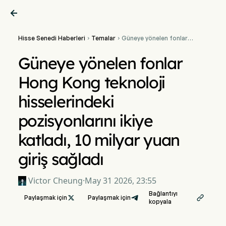

Hisse Senedi Haberleri
Temalar
Güneye yönelen fonlar


Hong Kong teknoloji
hisselerindeki
Güneye yönelen fonlar
pozisyonlarını ikiye katladı,
10 milyar yuan giriş sağladı
Hong Kong teknoloji
hisselerindeki
pozisyonlarını ikiye
katladı, 10 milyar yuan
giriş sağladı
Victor Cheung
·
May 31 2026, 23:55
Bağlantıyı
Paylaşmak için

Paylaşmak için

kopyala