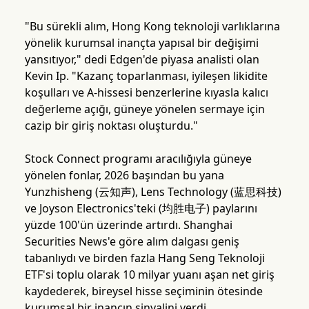
"Bu sürekli alım, Hong Kong teknoloji varlıklarına
yönelik kurumsal inançta yapısal bir değişimi
yansıtıyor," dedi Edgen'de piyasa analisti olan
Kevin Ip. "Kazanç toparlanması, iyileşen likidite
koşulları ve A-hissesi benzerlerine kıyasla kalıcı
değerleme açığı, güneye yönelen sermaye için
cazip bir giriş noktası oluşturdu."
Stock Connect programı aracılığıyla güneye
yönelen fonlar, 2026 başından bu yana
Yunzhisheng (云知声), Lens Technology (蓝思科技)
ve Joyson Electronics'teki (均胜电子) paylarını
yüzde 100'ün üzerinde artırdı. Shanghai
Securities News'e göre alım dalgası geniş
tabanlıydı ve birden fazla Hang Seng Teknoloji
ETF'si toplu olarak 10 milyar yuanı aşan net giriş
kaydederek, bireysel hisse seçiminin ötesinde
kurumsal bir inancın sinyalini verdi.