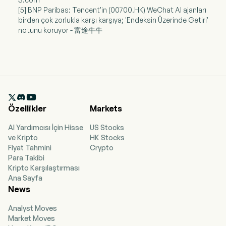
[5] BNP Paribas: Tencent'in (00700.HK) WeChat AI ajanları
birden çok zorlukla karşı karşıya; 'Endeksin Üzerinde Getiri'
notunu koruyor - 富途牛牛

Özellikler
Markets
AI Yardımcısı İçin Hisse
US Stocks
ve Kripto
HK Stocks
Fiyat Tahmini
Crypto
Para Takibi
Kripto Karşılaştırması
Ana Sayfa
News
Analyst Moves
Market Moves