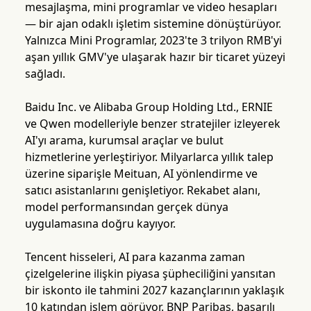
mesajlaşma, mini programlar ve video hesapları
— bir ajan odaklı işletim sistemine dönüştürüyor.
Yalnızca Mini Programlar, 2023'te 3 trilyon RMB'yi
aşan yıllık GMV'ye ulaşarak hazır bir ticaret yüzeyi
sağladı.
Baidu Inc. ve Alibaba Group Holding Ltd., ERNIE
ve Qwen modelleriyle benzer stratejiler izleyerek
AI'yı arama, kurumsal araçlar ve bulut
hizmetlerine yerleştiriyor. Milyarlarca yıllık talep
üzerine siparişle Meituan, AI yönlendirme ve
satıcı asistanlarını genişletiyor. Rekabet alanı,
model performansından gerçek dünya
uygulamasına doğru kayıyor.
Tencent hisseleri, AI para kazanma zaman
çizelgelerine ilişkin piyasa şüpheciliğini yansıtan
bir iskonto ile tahmini 2027 kazançlarının yaklaşık
10 katından işlem görüyor. BNP Paribas, başarılı