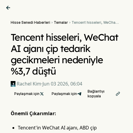

Hisse Senedi Haberleri
Temalar
Tencent hisseleri, WeChat


AI ajanı çip tedarik
gecikmeleri nedeniyle %3,7
Tencent hisseleri, WeChat
düştü
AI ajanı çip tedarik
gecikmeleri nedeniyle
%3,7 düştü
Rachel Kim
·
Jun 03 2026, 06:04
Bağlantıyı
Paylaşmak için

Paylaşmak için

kopyala
Önemli Çıkarımlar:
Tencent'in WeChat AI ajanı, ABD çip