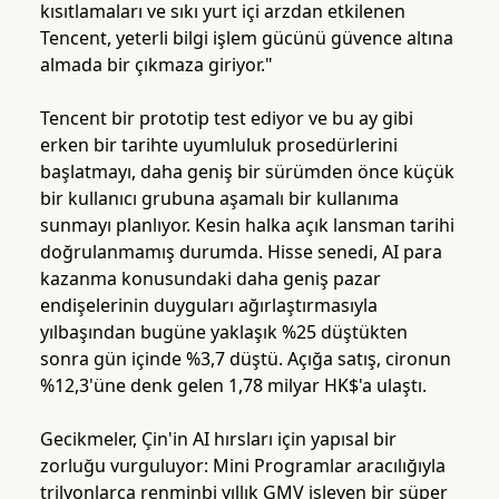
kısıtlamaları ve sıkı yurt içi arzdan etkilenen
Tencent, yeterli bilgi işlem gücünü güvence altına
almada bir çıkmaza giriyor."
Tencent bir prototip test ediyor ve bu ay gibi
erken bir tarihte uyumluluk prosedürlerini
başlatmayı, daha geniş bir sürümden önce küçük
bir kullanıcı grubuna aşamalı bir kullanıma
sunmayı planlıyor. Kesin halka açık lansman tarihi
doğrulanmamış durumda. Hisse senedi, AI para
kazanma konusundaki daha geniş pazar
endişelerinin duyguları ağırlaştırmasıyla
yılbaşından bugüne yaklaşık %25 düştükten
sonra gün içinde %3,7 düştü. Açığa satış, cironun
%12,3'üne denk gelen 1,78 milyar HK$'a ulaştı.
Gecikmeler, Çin'in AI hırsları için yapısal bir
zorluğu vurguluyor: Mini Programlar aracılığıyla
trilyonlarca renminbi yıllık GMV işleyen bir süper