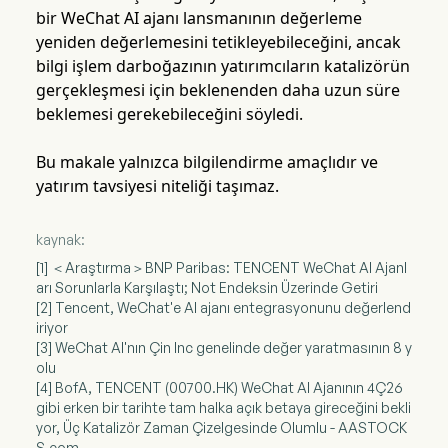
bir WeChat AI ajanı lansmanının değerleme
yeniden değerlemesini tetikleyebileceğini, ancak
bilgi işlem darboğazının yatırımcıların katalizörün
gerçekleşmesi için beklenenden daha uzun süre
beklemesi gerekebileceğini söyledi.
Bu makale yalnızca bilgilendirme amaçlıdır ve
yatırım tavsiyesi niteliği taşımaz.
kaynak:
[1] ＜Araştırma＞BNP Paribas: TENCENT WeChat AI Ajanl
arı Sorunlarla Karşılaştı; Not Endeksin Üzerinde Getiri
[2] Tencent, WeChat'e AI ajanı entegrasyonunu değerlend
iriyor
[3] WeChat AI'nın Çin Inc genelinde değer yaratmasının 8 y
olu
[4] BofA, TENCENT (00700.HK) WeChat AI Ajanının 4Ç26
gibi erken bir tarihte tam halka açık betaya gireceğini bekli
yor, Üç Katalizör Zaman Çizelgesinde Olumlu - AASTOCK
S.com