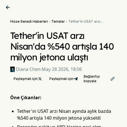

Hisse Senedi Haberleri
Temalar
Tether'in USAT arzı


Nisan'da %540 artışla 140
milyon jetona ulaştı
Tether'in USAT arzı
Nisan'da %540 artışla 140
milyon jetona ulaştı
Diana Chen
·
May 28 2026, 18:06
Bağlantıyı
Paylaşmak için

Paylaşmak için

kopyala
Öne Çıkanlar:
Tether'ın USAT arzı Nisan ayında aylık bazda
%540 artışla 140 milyon jetona yükseldi