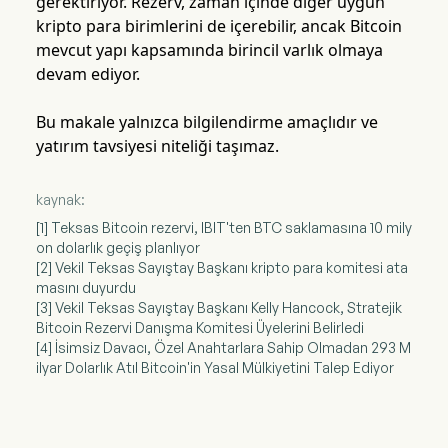
gerektiriyor. Rezerv, zaman içinde diğer uygun
kripto para birimlerini de içerebilir, ancak Bitcoin
mevcut yapı kapsamında birincil varlık olmaya
devam ediyor.
Bu makale yalnızca bilgilendirme amaçlıdır ve
yatırım tavsiyesi niteliği taşımaz.
kaynak:
[1] Teksas Bitcoin rezervi, IBIT'ten BTC saklamasına 10 mily
on dolarlık geçiş planlıyor
[2] Vekil Teksas Sayıştay Başkanı kripto para komitesi ata
masını duyurdu
[3] Vekil Teksas Sayıştay Başkanı Kelly Hancock, Stratejik
Bitcoin Rezervi Danışma Komitesi Üyelerini Belirledi
[4] İsimsiz Davacı, Özel Anahtarlara Sahip Olmadan 293 M
ilyar Dolarlık Atıl Bitcoin'in Yasal Mülkiyetini Talep Ediyor