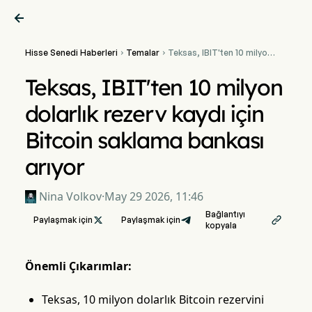

Hisse Senedi Haberleri
Temalar
Teksas, IBIT'ten 10 milyon


dolarlık rezerv kaydı için
Bitcoin saklama bankası
Teksas, IBIT'ten 10 milyon
arıyor
dolarlık rezerv kaydı için
Bitcoin saklama bankası
arıyor
Nina Volkov
·
May 29 2026, 11:46
Bağlantıyı
Paylaşmak için

Paylaşmak için

kopyala
Önemli Çıkarımlar:
Teksas, 10 milyon dolarlık Bitcoin rezervini