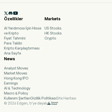

Özellikler
Markets
AI Yardımcısı İçin Hisse
US Stocks
ve Kripto
HK Stocks
Fiyat Tahmini
Crypto
Para Takibi
Kripto Karşılaştırması
Ana Sayfa
News
Analyst Moves
Market Moves
Hong Kong IPO
Earnings
AI & Technology
Macro & Policy
Kullanım Şartları
Gizlilik Politikası
Site Haritası
© 2026 Edgen, tr'ye dayalı