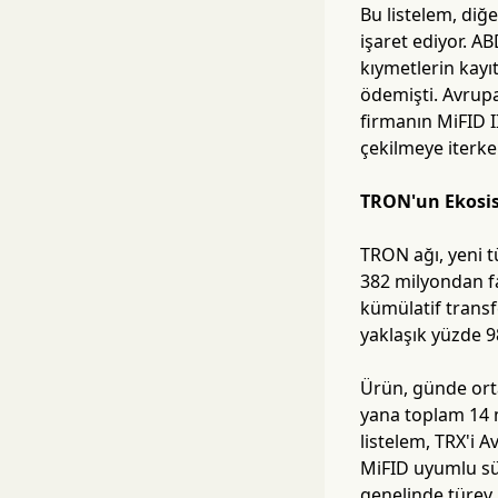
Bu listelem, diğ
işaret ediyor. A
kıymetlerin kayı
ödemişti. Avrupa
firmanın MiFID I
çekilmeye iterke
TRON'un Ekosis
TRON ağı, yeni t
382 milyondan faz
kümülatif transf
yaklaşık yüzde 9
Ürün, günde ort
yana toplam 14 m
listelem, TRX'i 
MiFID uyumlu sür
genelinde türev