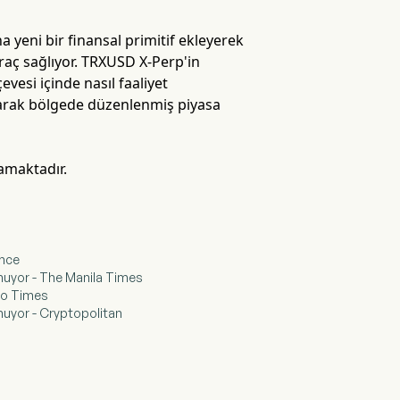
yeni bir finansal primitif ekleyerek
raç sağlıyor. TRXUSD X-Perp'in
evesi içinde nasıl faaliyet
olarak bölgede düzenlenmiş piyasa
mamaktadır.
ance
unuyor - The Manila Times
to Times
nuyor - Cryptopolitan