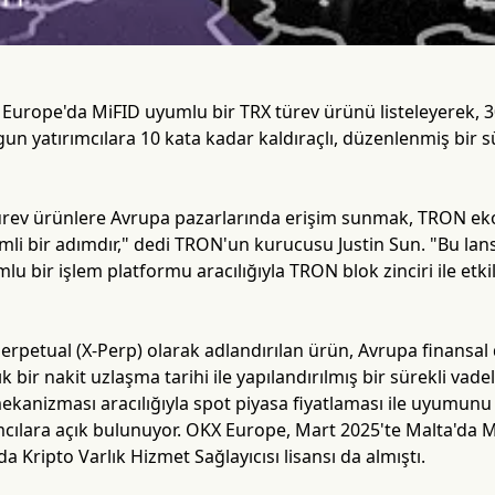
urope'da MiFID uyumlu bir TRX türev ürünü listeleyerek, 
un yatırımcılara 10 kata kadar kaldıraçlı, düzenlenmiş bir sü
rev ürünlere Avrupa pazarlarında erişim sunmak, TRON ekosi
mli bir adımdır," dedi TRON'un kurucusu Justin Sun. "Bu lan
lu bir işlem platformu aracılığıyla TRON blok zinciri ile etk
erpetual (X-Perp) olarak adlandırılan ürün, Avrupa finans
llık bir nakit uzlaşma tarihi ile yapılandırılmış bir sürekli va
ekanizması aracılığıyla spot piyasa fiyatlaması ile uyumun
cılara açık bulunuyor. OKX Europe, Mart 2025'te Malta'da MiF
 Kripto Varlık Hizmet Sağlayıcısı lisansı da almıştı.