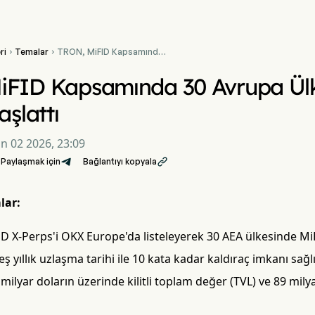
ri
Temalar
TRON, MiFID Kapsamında


30 Avrupa Ülkesinde
TRXUSD X-Perps'i Başlattı
iFID Kapsamında 30 Avrupa Ül
aşlattı
un 02 2026, 23:09
Paylaşmak için
Bağlantıyı kopyala

lar:
 X-Perps'i OKX Europe'da listeleyerek 30 AEA ülkesinde M
eş yıllık uzlaşma tarihi ile 10 kata kadar kaldıraç imkanı sağl
milyar doların üzerinde kilitli toplam değer (TVL) ve 89 mily