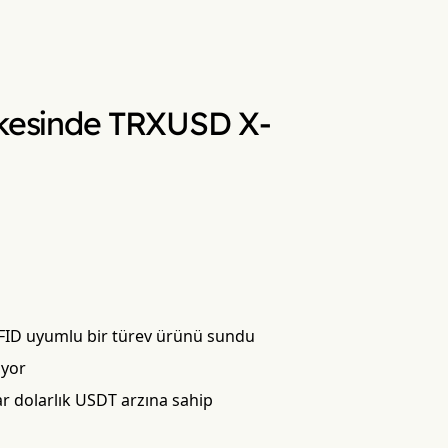
kesinde TRXUSD X-
iFID uyumlu bir türev ürünü sundu
ıyor
ar dolarlık USDT arzına sahip