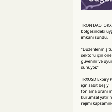
TRON DAO, OKX E
bölgesindeki uyg
imkanı sundu.
"Düzenlenmiş tü
sektörü için öne
güvenilir ve uyum
sunuyor."
TRXUSD Expiry P
için sabit beş yı
fonlama oranı m
kurumsal yatırım
rejimi kapsamında