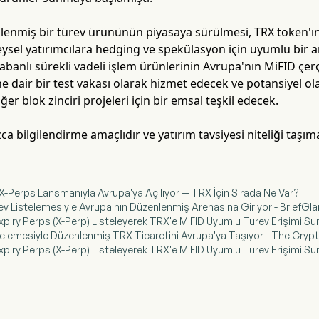
enmiş bir türev ürününün piyasaya sürülmesi, TRX token'ına 
ysel yatırımcılara hedging ve spekülasyon için uyumlu bir a
tabanlı sürekli vadeli işlem ürünlerinin Avrupa'nın MiFID çerç
e dair bir test vakası olarak hizmet edecek ve potansiyel 
ğer blok zinciri projeleri için bir emsal teşkil edecek.
ca bilgilendirme amaçlıdır ve yatırım tavsiyesi niteliği taşı
-Perps Lansmanıyla Avrupa'ya Açılıyor — TRX İçin Sırada Ne Var?
v Listelemesiyle Avrupa'nın Düzenlenmiş Arenasına Giriyor - BriefGl
piry Perps (X-Perp) Listeleyerek TRX'e MiFID Uyumlu Türev Erişimi S
elemesiyle Düzenlenmiş TRX Ticaretini Avrupa'ya Taşıyor - The Cryp
piry Perps (X-Perp) Listeleyerek TRX'e MiFID Uyumlu Türev Erişimi Su