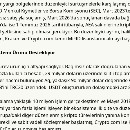
er yargı bölgelerinde düzenleyici sürtüşmelerle karşılaşmış 
BD Menkul Kıymetler ve Borsa Komisyonu (SEC), Mart 2023'te
tsız satışıyla suçlamış, Mart 2026'da sonuçlanan davada bağlı
'da ise 1 Temmuz 2026 tarihi itibarıyla, AEA sakinlerine krip
I yetkisine sahip olması gerekiyor. Bu düzenleyici ayrım, ha
n, Kraken ve Crypto.com kendi MiFID lisanslarını almayı başa
temi Ürünü Destekliyor
ürev ürün için altyapı sağlıyor. Bağımsız olarak doğrulanan v
la kullanıcı hesabı, 29 milyar doların üzerinde kilitli topla
er hacmi bulunuyor. Ağ, yaklaşık 90 milyar dolar değerinde 
8'ini TRC20 üzerindeki USDT oluştururken dolaşımdaki arz 89
alama yaklaşık 10 milyon işlem gerçekleştiren ve Mayıs 20
ilyardan fazla işlemi işleyen bir ekosisteme likidite ve düze
Avrupa'daki diğer düzenlenmiş kripto türevlerinin yanına ko
ekli ve sabit vadeli sözleşmeler başlatmış, Crypto.com ise K
 ürünler sunmaya başlamıştı.