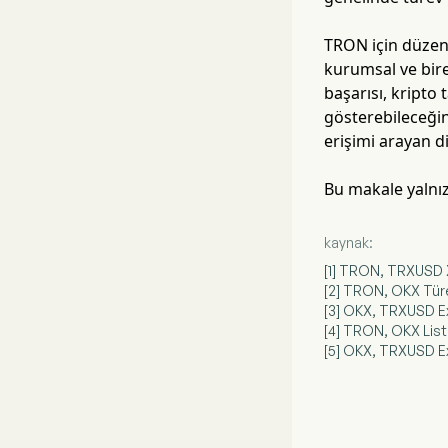
TRON için düzenl
kurumsal ve bire
başarısı, kripto 
gösterebileceğin
erişimi arayan di
Bu makale yalnız
kaynak:
[1] TRON, TRXUSD X
[2] TRON, OKX Türe
[3] OKX, TRXUSD Ex
[4] TRON, OKX List
[5] OKX, TRXUSD Ex