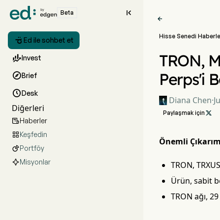

Beta

Hisse Senedi Haberle

Ed ile sohbet et
TRON, M

Invest
Perps'i B

Brief

Desk
Diana Chen
·
J
Diğerleri
Paylaşmak için

Haberler

Keşfedin

Önemli Çıkarım
Portföy

Misyonlar
TRON, TRXUSD
Ürün, sabit b
TRON ağı, 29 