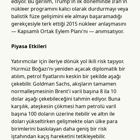
ediyor. Bu gerilim, Trump'ın ilk döneminde İran'ın
nükleer programını kalıcı olarak durdurmayı veya
balistik füze gelişimini ele almayı başaramadığı
gerekçesiyle terk ettiği 2015 nükleer anlaşmasını
— Kapsamlı Ortak Eylem Planı'nı — anımsatıyor.
Piyasa Etkileri
Yatırımcılar için ileriye dönük yol ikili risk taşıyor.
Hürmüz Boğazı'nı yeniden açacak diplomatik bir
atılım, petrol fiyatlarını keskin bir şekilde aşağı
çekebilir. Goldman Sachs, akışların tamamen
normalleşmesinin Brent'i varil başına 8 ila 10
dolar aşağı çekebileceğini tahmin ediyor. Buna
karşılık, ateşkesin çökmesi ham petrolü varil
başına 100 doların üzerine itebilir ve altın ile
doları yükseltirken gelişmekte olan ülke para
birimlerini baskılayan daha geniş bir risk
iştahından kaçış hareketini tetikleyebilir.