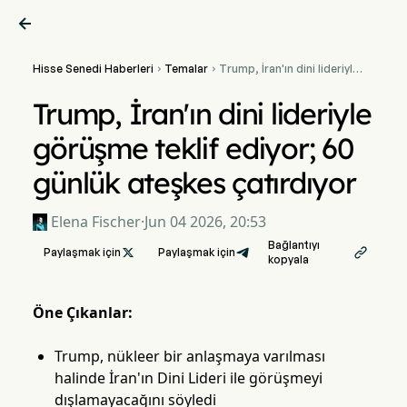

Hisse Senedi Haberleri
Temalar
Trump, İran'ın dini lideriyle


görüşme teklif ediyor; 60
günlük ateşkes çatırdıyor
Trump, İran'ın dini lideriyle
görüşme teklif ediyor; 60
günlük ateşkes çatırdıyor
Elena Fischer
·
Jun 04 2026, 20:53
Bağlantıyı
Paylaşmak için

Paylaşmak için

kopyala
Öne Çıkanlar:
Trump, nükleer bir anlaşmaya varılması
halinde İran'ın Dini Lideri ile görüşmeyi
dışlamayacağını söyledi