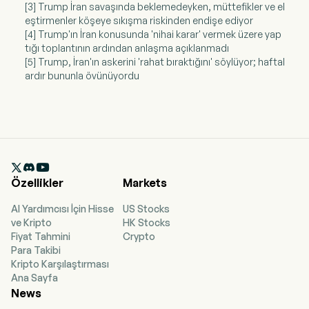
[3] Trump İran savaşında beklemedeyken, müttefikler ve el
eştirmenler köşeye sıkışma riskinden endişe ediyor
[4] Trump'ın İran konusunda 'nihai karar' vermek üzere yap
tığı toplantının ardından anlaşma açıklanmadı
[5] Trump, İran'ın askerini 'rahat bıraktığını' söylüyor; haftal
ardır bununla övünüyordu

Özellikler
Markets
AI Yardımcısı İçin Hisse
US Stocks
ve Kripto
HK Stocks
Fiyat Tahmini
Crypto
Para Takibi
Kripto Karşılaştırması
Ana Sayfa
News