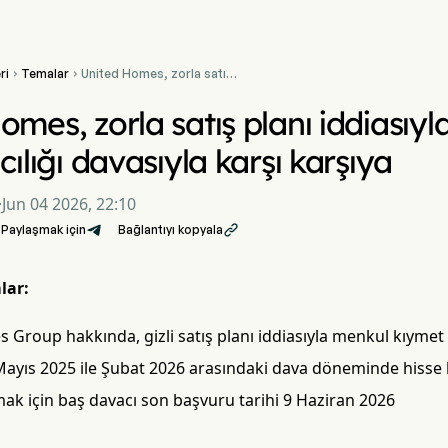
ri
Temalar
United Homes, zorla satış


planı iddiasıyla menkul
kıymet dolandırıcılığı
omes, zorla satış planı iddiasıy
davasıyla karşı karşıya
cılığı davasıyla karşı karşıya
·
Jun 04 2026, 22:10
Paylaşmak için
Bağlantıyı kopyala

lar:
Group hakkında, gizli satış planı iddiasıyla menkul kıymet s
Mayıs 2025 ile Şubat 2026 arasındaki dava döneminde hisse 
ak için baş davacı son başvuru tarihi 9 Haziran 2026