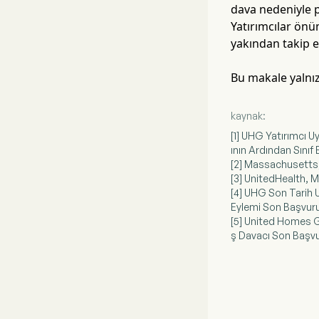
dava nedeniyle p
Yatırımcılar önü
yakından takip 
Bu makale yalnızc
kaynak:
[1] UHG Yatırımcı U
ının Ardından Sınıf 
[2] Massachusetts, 
[3] UnitedHealth, M
[4] UHG Son Tarih 
Eylemi Son Başvuru 
[5] United Homes G
ş Davacı Son Başvur