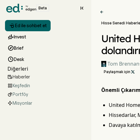

Beta

Hisse Senedi Haberle

Ed ile sohbet et
United H

Invest
dolandırı

Brief

Desk
Tom Brennan
Diğerleri
Paylaşmak için

Haberler

Keşfedin

Önemli Çıkarım
Portföy

Misyonlar
United Homes 
Hissedarlar, 
Davaya katılm