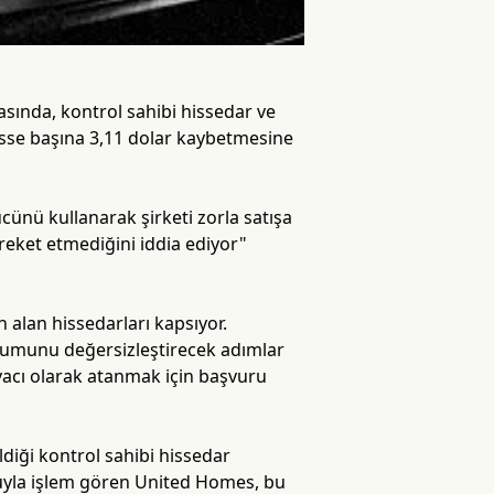
sında, kontrol sahibi hissedar ve
 hisse başına 3,11 dolar kaybetmesine
cünü kullanarak şirketi zorla satışa
areket etmediğini iddia ediyor"
n alan hissedarları kapsıyor.
 durumunu değersizleştirecek adımlar
davacı olarak atanmak için başvuru
ldiği kontrol sahibi hissedar
duyla işlem gören United Homes, bu