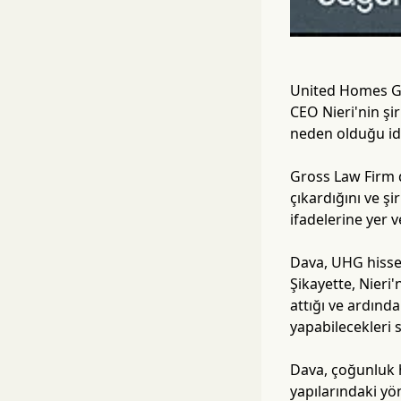
United Homes Gro
CEO Nieri'nin şir
neden olduğu idd
Gross Law Firm d
çıkardığını ve ş
ifadelerine yer v
Dava, UHG hissel
Şikayette, Nieri
attığı ve ardında
yapabilecekleri 
Dava, çoğunluk h
yapılarındaki y