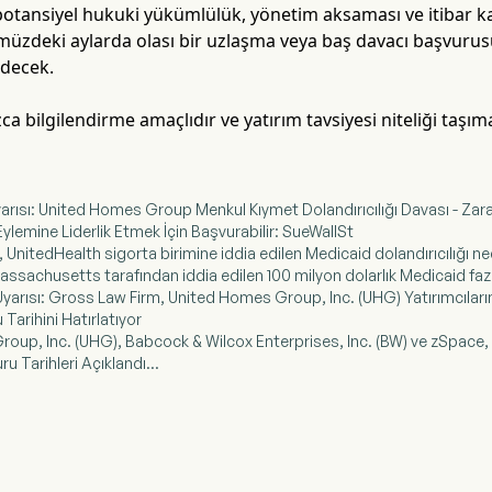
otansiyel hukuki yükümlülük, yönetim aksaması ve itibar kayb
müzdeki aylarda olası bir uzlaşma veya baş davacı başvuru
edecek.
a bilgilendirme amaçlıdır ve yatırım tavsiyesi niteliği taşım
yarısı: United Homes Group Menkul Kıymet Dolandırıcılığı Davası - Zarar 
Eylemine Liderlik Etmek İçin Başvurabilir: SueWallSt
UnitedHealth sigorta birimine iddia edilen Medicaid dolandırıcılığı ne
assachusetts tarafından iddia edilen 100 milyon dolarlık Medicaid faz
Uyarısı: Gross Law Firm, United Homes Group, Inc. (UHG) Yatırımcıları
Tarihini Hatırlatıyor
roup, Inc. (UHG), Babcock & Wilcox Enterprises, Inc. (BW) ve zSpace, 
u Tarihleri Açıklandı...