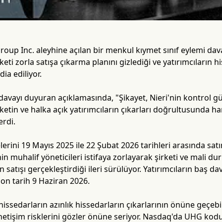
up Inc. aleyhine açılan bir menkul kıymet sınıf eylemi dava
keti zorla satışa çıkarma planını gizlediği ve yatırımcıların
ia ediliyor.
avayı duyuran açıklamasında, "Şikayet, Nieri'nin kontrol gü
irketin ve halka açık yatırımcıların çıkarları doğrultusunda h
erdi.
erini 19 Mayıs 2025 ile 22 Şubat 2026 tarihleri arasında satı
'nin muhalif yöneticileri istifaya zorlayarak şirketi ve mali
n satışı gerçekleştirdiği ileri sürülüyor. Yatırımcıların baş 
son tarih 9 Haziran 2026.
issedarların azınlık hissedarların çıkarlarının önüne geçebi
önetişim risklerini gözler önüne seriyor. Nasdaq'da UHG ko