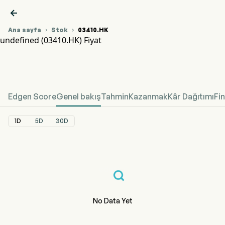

Ana sayfa
Stok
03410.HK


undefined (03410.HK) Fiyat
03410.HK Hisse Senedi Fiyat Grafiği
undefined Fiyat
Edgen Score
Genel bakış
Tahmin
Kazanmak
Kâr Dağıtımı
Fi
1D
5D
30D
No Data Yet