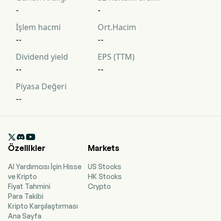
-
-
İşlem hacmi
Ort.Hacim
--
--
Dividend yield
EPS (TTM)
--
--
Piyasa Değeri
--

Özellikler
Markets
AI Yardımcısı İçin Hisse
US Stocks
ve Kripto
HK Stocks
Fiyat Tahmini
Crypto
Para Takibi
Kripto Karşılaştırması
Ana Sayfa