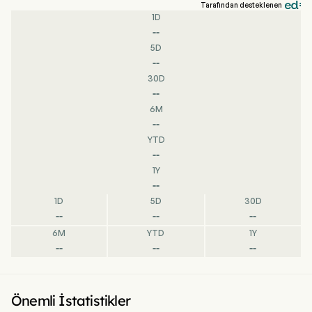
Tarafından desteklenen
1D
--
5D
--
30D
--
6M
--
YTD
--
1Y
--
1D
5D
30D
--
--
--
6M
YTD
1Y
--
--
--
Önemli İstatistikler