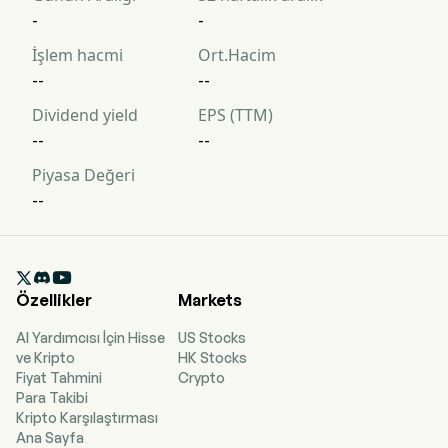
-
-
İşlem hacmi
Ort.Hacim
--
--
Dividend yield
EPS (TTM)
--
--
Piyasa Değeri
--

Özellikler
Markets
AI Yardımcısı İçin Hisse
US Stocks
ve Kripto
HK Stocks
Fiyat Tahmini
Crypto
Para Takibi
Kripto Karşılaştırması
Ana Sayfa