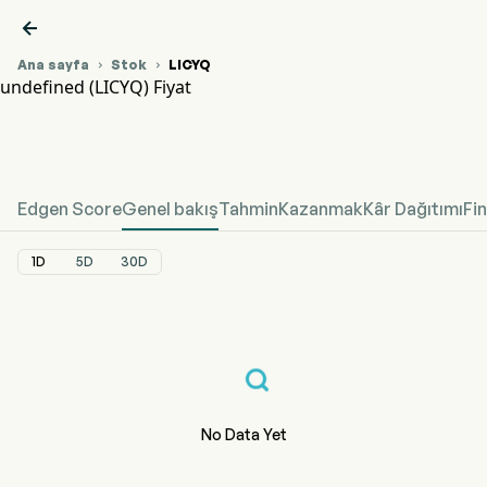

Ana sayfa
Stok
LICYQ


undefined (LICYQ) Fiyat
LICYQ Hisse Senedi Fiyat Grafiği
undefined Fiyat
Edgen Score
Genel bakış
Tahmin
Kazanmak
Kâr Dağıtımı
Fi
1D
5D
30D
No Data Yet