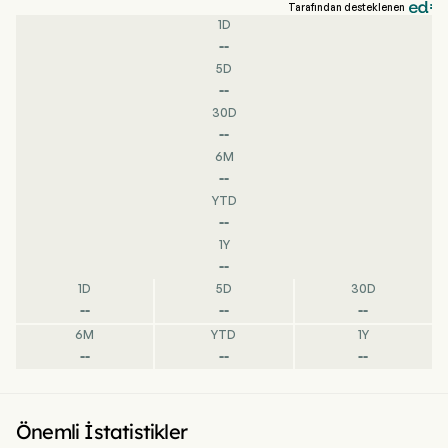
Tarafından desteklenen
1D
--
5D
--
30D
--
6M
--
YTD
--
1Y
--
1D
5D
30D
--
--
--
6M
YTD
1Y
--
--
--
Önemli İstatistikler