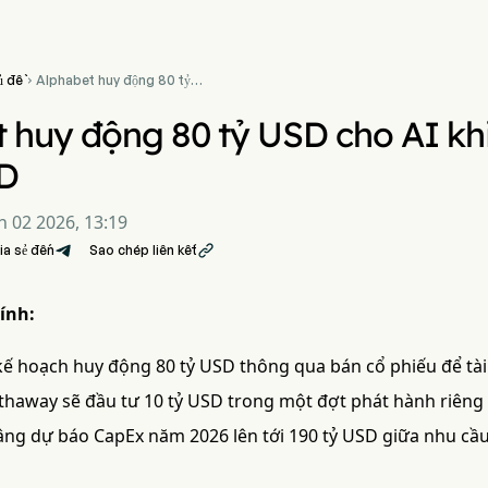
ủ đề
Alphabet huy động 80 tỷ

USD cho AI khi Berkshire
đầu tư 10 tỷ USD
 huy động 80 tỷ USD cho AI khi
SD
n 02 2026, 13:19
ia sẻ đến
Sao chép liên kết

ính:
kế hoạch huy động 80 tỷ USD thông qua bán cổ phiếu để tài
thaway sẽ đầu tư 10 tỷ USD trong một đợt phát hành riêng l
âng dự báo CapEx năm 2026 lên tới 190 tỷ USD giữa nhu cầ