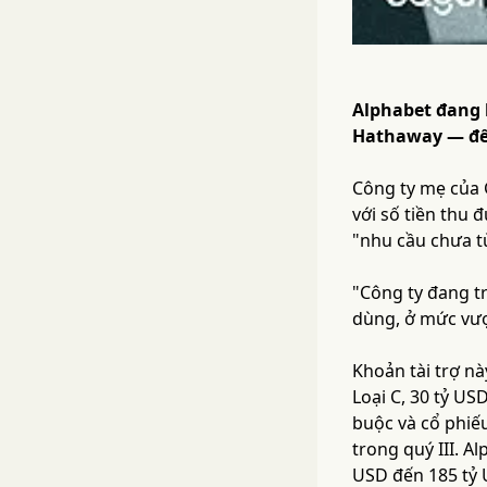
Alphabet đang b
Hathaway — để 
Công ty mẹ của 
với số tiền thu 
"nhu cầu chưa t
"Công ty đang tr
dùng, ở mức vượ
Khoản tài trợ n
Loại C, 30 tỷ US
buộc và cổ phiếu
trong quý III. A
USD đến 185 tỷ 