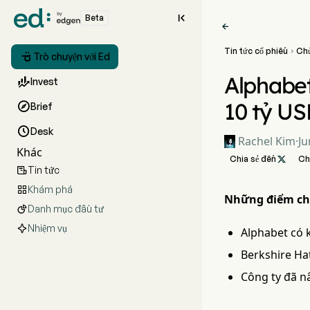

Beta

Tin tức cổ phiếu
Ch


Trò chuyện với Ed
Alphabet

Invest
10 tỷ U

Brief

Desk
Rachel Kim
·
Ju
Khác
Chia sẻ đến

Ch
Tin tức

Khám phá

Những điểm ch
Danh mục đầu tư

Nhiệm vụ
Alphabet có 
Berkshire Ha
Công ty đã n