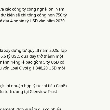
ữa các công ty công nghệ lớn. Năm
dự kiến sẽ chi tổng cộng hơn 750 tỷ
ể đạt 4 nghìn tỷ USD vào năm 2030
ã xây dựng từ quý III năm 2025. Tập
16,6 tỷ USD, đưa đây trở thành một
hành riêng lẻ bao gồm 5 tỷ USD cổ
u vốn Loại C với giá 348,20 USD mỗi
 lợi nhuận hợp lý từ chi tiêu CapEx
ầu tư trưởng tại Glenview Trust
agement, đơn vị nắm giữ cổ phiếu