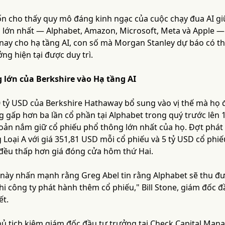
n cho thấy quy mô đáng kinh ngạc của cuộc chạy đua AI gi
 lớn nhất — Alphabet, Amazon, Microsoft, Meta và Apple — 
ay cho hạ tầng AI, con số mà Morgan Stanley dự báo có th
ng hiện tại được duy trì.
 lớn của Berkshire vào Hạ tầng AI
 tỷ USD của Berkshire Hathaway bổ sung vào vị thế mà họ đ
g gấp hơn ba lần cổ phần tại Alphabet trong quý trước lên 
ản nắm giữ cổ phiếu phổ thông lớn nhất của họ. Đợt phát 
Loại A với giá 351,81 USD mỗi cổ phiếu và 5 tỷ USD cổ phiế
i đều thấp hơn giá đóng cửa hôm thứ Hai.
này nhấn mạnh rằng Greg Abel tin rằng Alphabet sẽ thu được
hi công ty phát hành thêm cổ phiếu," Bill Stone, giám đốc đ
ết.
hủ tịch kiêm giám đốc đầu tư trưởng tại Check Capital Man