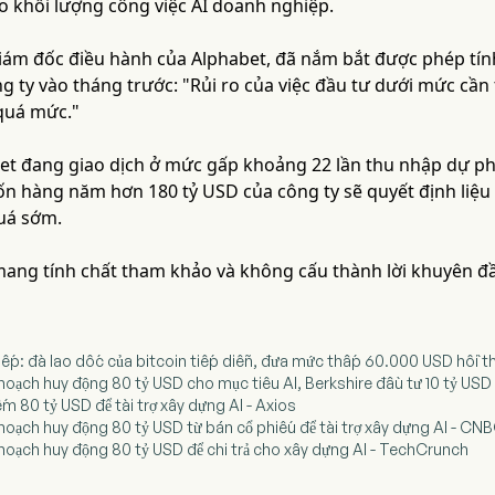
o khối lượng công việc AI doanh nghiệp.
giám đốc điều hành của Alphabet, đã nắm bắt được phép tính
ng ty vào tháng trước: "Rủi ro của việc đầu tư dưới mức cần 
 quá mức."
et đang giao dịch ở mức gấp khoảng 22 lần thu nhập dự ph
ốn hàng năm hơn 180 tỷ USD của công ty sẽ quyết định liệu
uá sớm.
 mang tính chất tham khảo và không cấu thành lời khuyên đầ
 tiếp: đà lao dốc của bitcoin tiếp diễn, đưa mức thấp 60.000 USD hồi t
hoạch huy động 80 tỷ USD cho mục tiêu AI, Berkshire đầu tư 10 tỷ USD
ếm 80 tỷ USD để tài trợ xây dựng AI - Axios
 hoạch huy động 80 tỷ USD từ bán cổ phiếu để tài trợ xây dựng AI - CN
 hoạch huy động 80 tỷ USD để chi trả cho xây dựng AI - TechCrunch