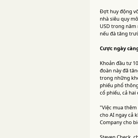
Đợt huy động vố
nhà siêu quy mô
USD trong năm n
nếu đà tăng trưở
Cược ngày càng
Khoản đầu tư 10
đoàn này đã tăn
trong những kho
phiếu phổ thông 
cổ phiếu, cả ha
"Việc mua thêm 
cho AI ngay cả k
Company cho bi
Steven Check, c