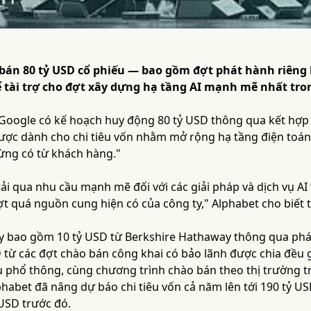
án 80 tỷ USD cổ phiếu — bao gồm đợt phát hành riêng lẻ
tài trợ cho đợt xây dựng hạ tầng AI mạnh mẽ nhất tron
Google có kế hoạch huy động 80 tỷ USD thông qua kết hợp b
được dành cho chi tiêu vốn nhằm mở rộng hạ tầng điện toán 
ừng có từ khách hàng."
ải qua nhu cầu mạnh mẽ đối với các giải pháp và dịch vụ AI
t quá nguồn cung hiện có của công ty," Alphabet cho biết 
ày bao gồm 10 tỷ USD từ Berkshire Hathaway thông qua phát 
D từ các đợt chào bán công khai có bảo lãnh được chia đều 
 phổ thông, cùng chương trình chào bán theo thị trường tr
lphabet đã nâng dự báo chi tiêu vốn cả năm lên tới 190 tỷ U
USD trước đó.