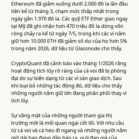
Ethereum đã giảm xuống dưới 2.000 đô la lần đầu
tiên kể từ tháng 3, chạm mức thấp nhất trong
ngày gần 1.970 đô la. Các quỹ ETF Ether giao ngay
tại Mỹ đã ghi nhận hơn 470 triệu đô la dòng vốn
ròng chảy ra kể từ ngày 7/5, trong khi các ví nắm
giữ hơn 10.000 ETH đã giảm số dư của họ hơn 5%
trong năm 2026, dữ liệu từ Glassnode cho thấy.
CryptoQuant đã cảnh báo vào tháng 1/2026 rằng
hoạt động tích lũy rõ ràng của cá voi đã bị phóng
đại do sự biến dạng từ các ví sàn giao dịch. Sau
khi loại bỏ những tác động đó, dữ liệu cho thấy
những người nắm giữ lớn đang phân phối thay vì
tích lũy.
Sự vắng mặt của những người tham gia thị
trường mới là mối quan ngại cốt lõi. Với nhu cầu
từ cá voi và cá heo đi ngang và những người nắm
giữ dài hạn đang dần bán ra, quỹ đạo giá của