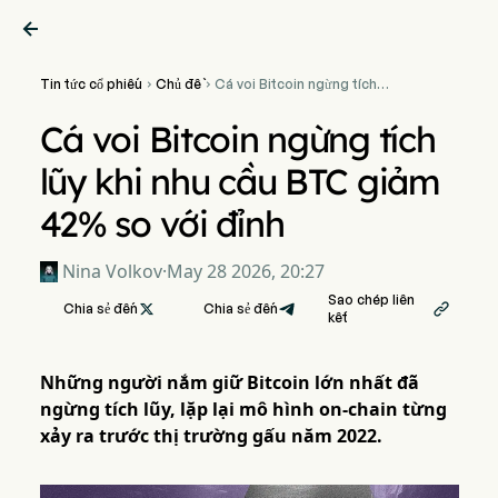

Tin tức cổ phiếu
Chủ đề
Cá voi Bitcoin ngừng tích


lũy khi nhu cầu BTC giảm
42% so với đỉnh
Cá voi Bitcoin ngừng tích
lũy khi nhu cầu BTC giảm
42% so với đỉnh
Nina Volkov
·
May 28 2026, 20:27
Sao chép liên
Chia sẻ đến

Chia sẻ đến

kết
Những người nắm giữ Bitcoin lớn nhất đã
ngừng tích lũy, lặp lại mô hình on-chain từng
xảy ra trước thị trường gấu năm 2022.