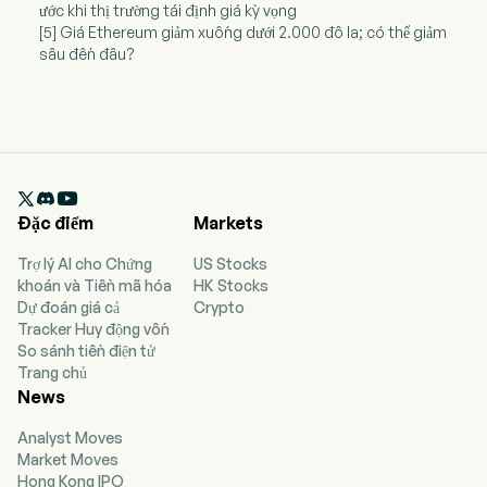
ước khi thị trường tái định giá kỳ vọng
[5] Giá Ethereum giảm xuống dưới 2.000 đô la; có thể giảm
sâu đến đâu?

Đặc điểm
Markets
Trợ lý AI cho Chứng
US Stocks
khoán và Tiền mã hóa
HK Stocks
Dự đoán giá cả
Crypto
Tracker Huy động vốn
So sánh tiền điện tử
Trang chủ
News
Analyst Moves
Market Moves
Hong Kong IPO