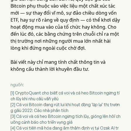
Bitcoin phụ thuộc vào việc liệu một chất xúc tác
mới — sự thay đổi vĩ mô, sự đảo chiều dòng vốn
ETF, hay sự rõ ràng về quy định — có thể khơi dậy
hoạt động mua vào của tổ chức hay không. Cho
đến lúc đó, các bằng chứng trên chuỗi chỉ ra một
thị trường nơi những người mua lớn nhất hài
lòng khi đứng ngoài cuộc chờ đợi.
Bài viết này chỉ mang tính chất thông tin và
không cấu thành lời khuyên đầu tư.
nguồn:
[1] CryptoQuant cho biết cá voi và cá heo Bitcoin ngừng tí
ch lũy khi nhu cầu vẫn yếu
[2] Cá voi Bitcoin đang rút lui khi hoạt động 'lặp lại' thị trườn
g gấu 2022: Các nhà phân tích
[3] Cá voi và cá heo Bitcoin ngừng tích lũy, gióng lên hồi ch
uông cảnh báo cho triển vọng giá
[4] Cá voi tiền mã hóa đang âm thầm định vị tại Ozak AI tr