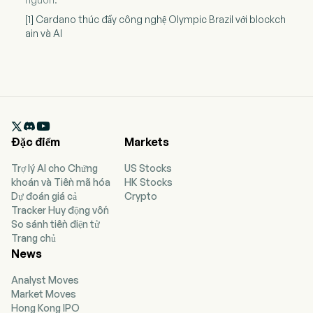
[1] Cardano thúc đẩy công nghệ Olympic Brazil với blockch
ain và AI

Đặc điểm
Markets
Trợ lý AI cho Chứng
US Stocks
khoán và Tiền mã hóa
HK Stocks
Dự đoán giá cả
Crypto
Tracker Huy động vốn
So sánh tiền điện tử
Trang chủ
News
Analyst Moves
Market Moves
Hong Kong IPO