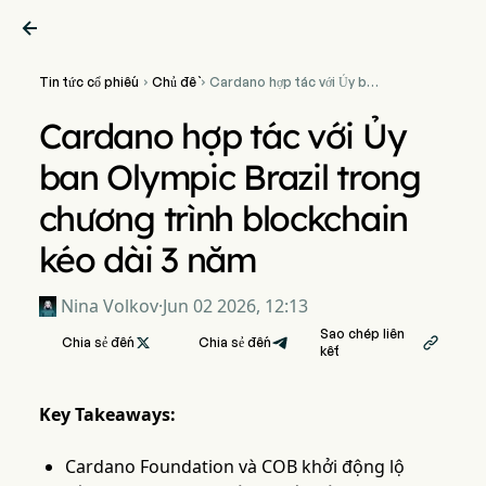

Tin tức cổ phiếu
Chủ đề
Cardano hợp tác với Ủy ban


Olympic Brazil trong
chương trình blockchain
Cardano hợp tác với Ủy
kéo dài 3 năm
ban Olympic Brazil trong
chương trình blockchain
kéo dài 3 năm
Nina Volkov
·
Jun 02 2026, 12:13
Sao chép liên
Chia sẻ đến

Chia sẻ đến

kết
Key Takeaways:
Cardano Foundation và COB khởi động lộ