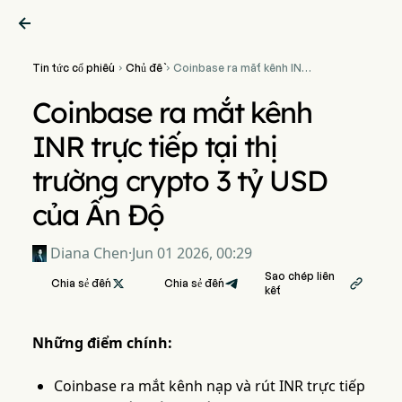

Tin tức cổ phiếu
Chủ đề
Coinbase ra mắt kênh INR


trực tiếp tại thị trường
crypto 3 tỷ USD của Ấn Độ
Coinbase ra mắt kênh
INR trực tiếp tại thị
trường crypto 3 tỷ USD
của Ấn Độ
Diana Chen
·
Jun 01 2026, 00:29
Sao chép liên
Chia sẻ đến

Chia sẻ đến

kết
Những điểm chính:
Coinbase ra mắt kênh nạp và rút INR trực tiếp