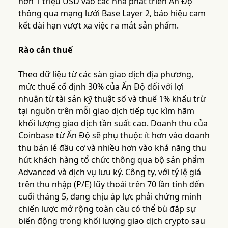
hơn 1 triệu USD vào các nhà phát triển Ấn Độ
thông qua mạng lưới Base Layer 2, báo hiệu cam
kết dài hạn vượt xa việc ra mắt sản phẩm.
Rào cản thuế
Theo dữ liệu từ các sàn giao dịch địa phương,
mức thuế cố định 30% của Ấn Độ đối với lợi
nhuận từ tài sản kỹ thuật số và thuế 1% khấu trừ
tại nguồn trên mỗi giao dịch tiếp tục kìm hãm
khối lượng giao dịch tần suất cao. Doanh thu của
Coinbase từ Ấn Độ sẽ phụ thuộc ít hơn vào doanh
thu bán lẻ đầu cơ và nhiều hơn vào khả năng thu
hút khách hàng tổ chức thông qua bộ sản phẩm
Advanced và dịch vụ lưu ký. Công ty, với tỷ lệ giá
trên thu nhập (P/E) lũy thoái trên 70 lần tính đến
cuối tháng 5, đang chịu áp lực phải chứng minh
chiến lược mở rộng toàn cầu có thể bù đắp sự
biến động trong khối lượng giao dịch crypto sau