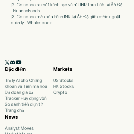
[2] Coinbase ra mắt kênh nạp và rút INR trực tiếp tại Ấn Độ
- FinanceFeeds
[3] Coinbase mở khóa kênh INR tại Ấn Độ giữa bước ngoặt
quản lý - Whalesbook

Đặc điểm
Markets
Trợ lý AI cho Chứng
US Stocks
khoán và Tiền mã hóa
HK Stocks
Dự đoán giá cả
Crypto
Tracker Huy động vốn
So sánh tiền điện tử
Trang chủ
News
Analyst Moves