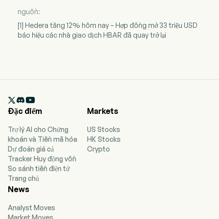
nguồn:
[1] Hedera tăng 12% hôm nay – Hợp đồng mở 33 triệu USD
báo hiệu các nhà giao dịch HBAR đã quay trở lại

Đặc điểm
Markets
Trợ lý AI cho Chứng
US Stocks
khoán và Tiền mã hóa
HK Stocks
Dự đoán giá cả
Crypto
Tracker Huy động vốn
So sánh tiền điện tử
Trang chủ
News
Analyst Moves
Market Moves