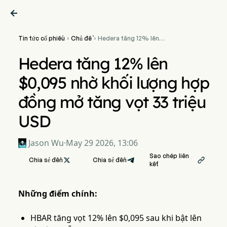

Tin tức cổ phiếu
Chủ đề
Hedera tăng 12% lên


$0,095 nhờ khối lượng hợp
đồng mở tăng vọt 33 triệu
Hedera tăng 12% lên
USD
$0,095 nhờ khối lượng hợp
đồng mở tăng vọt 33 triệu
USD
Jason Wu
·
May 29 2026, 13:06
Sao chép liên
Chia sẻ đến

Chia sẻ đến

kết
Những điểm chính:
HBAR tăng vọt 12% lên $0,095 sau khi bật lên