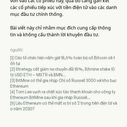
vốn vào các cổ phiếu này, qua đó càng gắn kết
các cổ phiếu tiếp xúc với tiền điện tử vào các danh
mục đầu tư chính thống.
Bài viết này chỉ nhằm mục đích cung cấp thông
tin và không cấu thành lời khuyên đầu tư.
nguồn:
[1] Các tổ chức hiện nắm giữ 18,5% toàn bộ số Bitcoin sẽ t
ồn tại
[2] Strategy cắt giảm nợ chuyển đổi 18%, Bitmine stake 10
tỷ USD ETH — MSTR và BMN...
[3] BitMine có thể gia nhập Chỉ số Russell 3000 với kho bạc
Ethereum
[4] Tom Lee vạch ra chất xúc tác thanh khoản cho công ty
Ethereum BitMine sau khi gia nhập Russell...
[5] Liệu Ethereum có thể mất vị trí số 2 trong tiền điện tử và
o năm 2030?