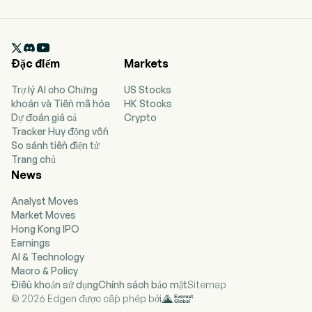

Đặc điểm
Markets
Trợ lý AI cho Chứng
US Stocks
khoán và Tiền mã hóa
HK Stocks
Dự đoán giá cả
Crypto
Tracker Huy động vốn
So sánh tiền điện tử
Trang chủ
News
Analyst Moves
Market Moves
Hong Kong IPO
Earnings
AI & Technology
Macro & Policy
Điều khoản sử dụng
Chính sách bảo mật
Sitemap
© 2026 Edgen được cấp phép bởi