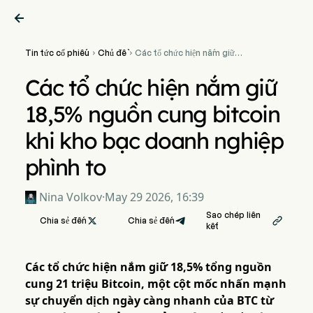

Tin tức cổ phiếu
Chủ đề
Các tổ chức hiện nắm giữ


18,5% nguồn cung bitcoin
khi kho bạc doanh nghiệp
Các tổ chức hiện nắm giữ
phình to
18,5% nguồn cung bitcoin
khi kho bạc doanh nghiệp
phình to
Nina Volkov
·
May 29 2026, 16:39
Sao chép liên
Chia sẻ đến

Chia sẻ đến

kết
Các tổ chức hiện nắm giữ 18,5% tổng nguồn
cung 21 triệu Bitcoin, một cột mốc nhấn mạnh
sự chuyển dịch ngày càng nhanh của BTC từ