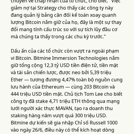
chuyên về chấp nhận của tổ chức, cho biết. "Việc
giảm nợ tại Strategy cho thấy các công ty này
đang quản lý bảng cân đối kế toán xoay quanh
lượng Bitcoin nắm giữ của họ, đây là một sự thay
đổi mang tính cấu trúc so với sự tích lũy đầu cơ
mà chúng ta thấy trong các chu kỳ trước."
Dấu ấn của các tổ chức còn vượt ra ngoài phạm
vi Bitcoin. Bitmine Immersion Technologies nắm
giữ tổng cộng 12,3 tỷ USD tiền điện tử, tiền mặt
và tài sản chiến lược, được neo bởi 5,39 triệu
Ether — tương đương 4,47% toàn bộ nguồn cung
lưu hành của Ethereum — cùng 203 Bitcoin và
444 triệu USD tiền mặt. Chủ tịch Tom Lee cho biết
công ty đã stake 4,71 triệu ETH thông qua mạng
lưới người xác thực MAVAN, tạo ra doanh thu
staking hàng năm vượt quá 300 triệu USD.
Bitmine dự kiến sẽ gia nhập Chỉ số Russell 1000
vào ngày 26/6, điều này có thể kích hoạt dòng