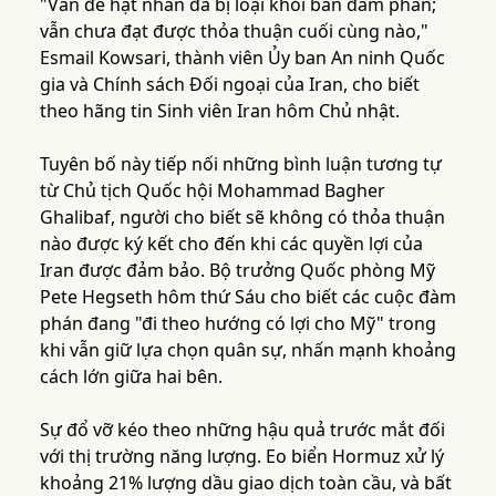
"Vấn đề hạt nhân đã bị loại khỏi bàn đàm phán;
vẫn chưa đạt được thỏa thuận cuối cùng nào,"
Esmail Kowsari, thành viên Ủy ban An ninh Quốc
gia và Chính sách Đối ngoại của Iran, cho biết
theo hãng tin Sinh viên Iran hôm Chủ nhật.
Tuyên bố này tiếp nối những bình luận tương tự
từ Chủ tịch Quốc hội Mohammad Bagher
Ghalibaf, người cho biết sẽ không có thỏa thuận
nào được ký kết cho đến khi các quyền lợi của
Iran được đảm bảo. Bộ trưởng Quốc phòng Mỹ
Pete Hegseth hôm thứ Sáu cho biết các cuộc đàm
phán đang "đi theo hướng có lợi cho Mỹ" trong
khi vẫn giữ lựa chọn quân sự, nhấn mạnh khoảng
cách lớn giữa hai bên.
Sự đổ vỡ kéo theo những hậu quả trước mắt đối
với thị trường năng lượng. Eo biển Hormuz xử lý
khoảng 21% lượng dầu giao dịch toàn cầu, và bất