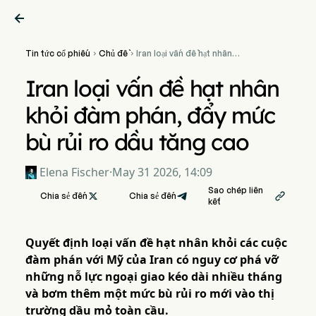

Tin tức cổ phiếu
Chủ đề
Iran loại vấn đề hạt nhân


khỏi đàm phán, đẩy mức bù
rủi ro dầu tăng cao
Iran loại vấn đề hạt nhân
khỏi đàm phán, đẩy mức
bù rủi ro dầu tăng cao
Elena Fischer
·
May 31 2026, 14:09
Sao chép liên
Chia sẻ đến

Chia sẻ đến

kết
Quyết định loại vấn đề hạt nhân khỏi các cuộc
đàm phán với Mỹ của Iran có nguy cơ phá vỡ
những nỗ lực ngoại giao kéo dài nhiều tháng
và bơm thêm một mức bù rủi ro mới vào thị
trường dầu mỏ toàn cầu.