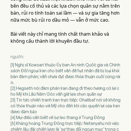
bên đều cố thủ và các lựa chọn quân sự nằm trên
bàn, rủi ro tính toán sai lầm — và sự gia tăng hơn
nữa mức bù rủi ro dầu mỏ — vẫn ở mức cao.
Bài viết này chỉ mang tính chất tham khảo và
không cấu thành lời khuyên đầu tư.
nguồn:
[1] Nghị sĩ Kowsari thuộc Ủy ban An ninh Quốc gia và Chính
sách Đối ngoại Iran cho biết vấn đề hạt nhân đã bị loại khỏi
bàn đàm phán; vẫn chưa đạt được thỏa thuận cuối cùng nà
o.
[2] Hegseth nói đàm phán Iran đang đi theo hướng có lợi c
ho Mỹ khi Lầu Năm Góc vẫn giữ lựa chọn quân sự
[3] Tin tức chiến tranh Iran trực tiếp: Ghalibaf nói sẽ không
có thỏa thuận nào với Mỹ cho đến khi các quyền lợi của Iran
được đảm bảo
[4] Mọi điều cần biết về sự leo thang ở Trung Đông
[5] Khủng hoảng Trung Đông trực tiếp: Netanyahu nói việc
chiếm lâu đài chiến lược là 'sự thay đổi ngoạn mục' trong c