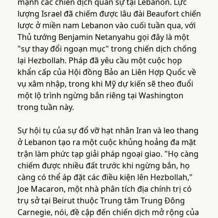
mạnh các chiến dịch quân sự tại Lebanon. Lực
lượng Israel đã chiếm được lâu đài Beaufort chiến
lược ở miền nam Lebanon vào cuối tuần qua, với
Thủ tướng Benjamin Netanyahu gọi đây là một
"sự thay đổi ngoạn mục" trong chiến dịch chống
lại Hezbollah. Pháp đã yêu cầu một cuộc họp
khẩn cấp của Hội đồng Bảo an Liên Hợp Quốc về
vụ xâm nhập, trong khi Mỹ dự kiến sẽ theo đuổi
một lộ trình ngừng bắn riêng tại Washington
trong tuần này.
Sự hội tụ của sự đổ vỡ hạt nhân Iran và leo thang
ở Lebanon tạo ra một cuộc khủng hoảng đa mặt
trận làm phức tạp giải pháp ngoại giao. "Họ càng
chiếm được nhiều đất trước khi ngừng bắn, họ
càng có thể áp đặt các điều kiện lên Hezbollah,"
Joe Macaron, một nhà phân tích địa chính trị có
trụ sở tại Beirut thuộc Trung tâm Trung Đông
Carnegie, nói, đề cập đến chiến dịch mở rộng của