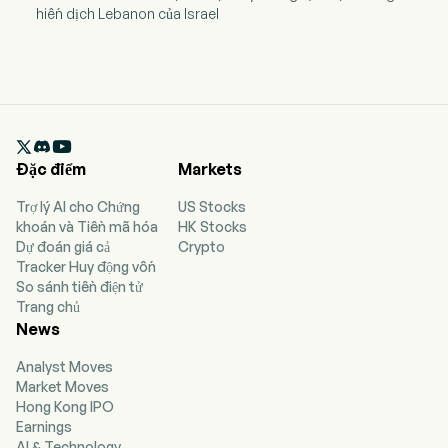
hiến dịch Lebanon của Israel

Đặc điểm
Markets
Trợ lý AI cho Chứng
US Stocks
khoán và Tiền mã hóa
HK Stocks
Dự đoán giá cả
Crypto
Tracker Huy động vốn
So sánh tiền điện tử
Trang chủ
News
Analyst Moves
Market Moves
Hong Kong IPO
Earnings
AI & Technology