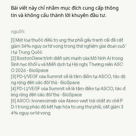
Bài viết này chỉ nhằm mục đích cung cấp thông
tin và không cấu thành lời khuyên đầu tư.
nguồn:
[1] Một loại thuốc điều trị ung thư phổi gây tranh cãi đã cắt
giảm 34% nguy cơ tử vong trong thử nghiệm giai đoạn cuố
i tại Trung Quốc
[2] BostonGene trình diễn sức mạnh của Mô hình AI trong
Sinh học Khối u và Miễn dịch tại Hội nghị Thường niên ASC
O 2026 - BioSpace
[3] PD-1/VEGF của Summit sẽ là tâm điểm tại ASCO, tác độ
ng rộng đến các đối thủ - BioSpace
[4] PD-L1/VEGF của Summit sẽ là tâm điểm tại ASCO, tác đ
ộng rộng đến các đối thủ - BioSpace
[5] ASCO: Ivonescimab của Akeso vượt trội chất ức chế P
D-1 trong phác đồ kết hợp hóa trị ung thư phổi, cắt giảm 3
4% nguy cơ tử vong