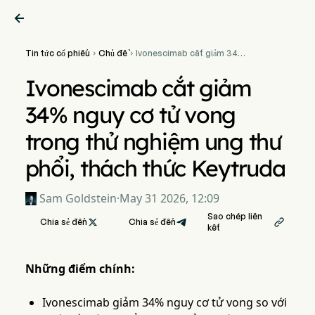

Tin tức cổ phiếu
Chủ đề
Ivonescimab cắt giảm 34%


nguy cơ tử vong trong thử
nghiệm ung thư phổi, thách
Ivonescimab cắt giảm
thức Keytruda
34% nguy cơ tử vong
trong thử nghiệm ung thư
phổi, thách thức Keytruda
Sam Goldstein
·
May 31 2026, 12:09
Sao chép liên
Chia sẻ đến

Chia sẻ đến

kết
Những điểm chính:
Ivonescimab giảm 34% nguy cơ tử vong so với