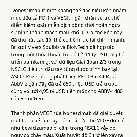
Ivonescimab là một kháng thể đặc hiệu kép nhắm
mục tiêu cả PD-1 và VEGF, ngăn chặn sự ức chế
điểm kiểm soát miễn dịch đồng thời ngăn ngừa
sự hình thành mạch máu khối u. Cơ chế kép này
đã thu hút các đối thủ có tiềm lực tài chính mạnh.
Bristol Myers Squibb và BioNTech đã hợp tác
trong một thỏa thuận trị giá tới 11 tỷ USD để phát
triển pumitamig, với dữ liệu Giai đoạn 2/3 trong
NSCLC điều trị đầu tay cũng được trình bày tại
ASCO. Pfizer đang phát triển PFE-08634404, và
AbbVie gần đây đã trả 650 triệu USD trả trước
cùng với tới 4,95 tỷ USD tiền mốc cho ABBV-1480
của RemeGen.
Thành phần VEGF của ivonescimab đã giải quyết
một hạn chế lâu nay: các chất ức chế VEGF đơn lẻ
như bevacizumab bị cấm trong NSCLC vảy do
nguy cơ chảy máu. Xuất huyết độ 3 trở lên xảy ra