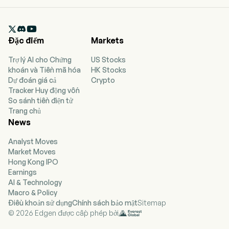

Đặc điểm
Markets
Trợ lý AI cho Chứng
US Stocks
khoán và Tiền mã hóa
HK Stocks
Dự đoán giá cả
Crypto
Tracker Huy động vốn
So sánh tiền điện tử
Trang chủ
News
Analyst Moves
Market Moves
Hong Kong IPO
Earnings
AI & Technology
Macro & Policy
Điều khoản sử dụng
Chính sách bảo mật
Sitemap
© 2026 Edgen được cấp phép bởi