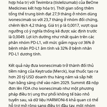
hợp hóa trị với Tevimbra (tislelizumab) của BeOne
Medicines kết hợp hóa trị. Thời gian sống thêm
tổng thể trung bình đạt 27,9 tháng ở nhóm dùng
ivonescimab so với 23,7 tháng ở nhóm đối chứng,
chênh lệch 4,2 tháng. Giá trị p là 0,0017, vượt qua
ngưỡng có ý nghĩa thống kê được xác định trước
là 0,0049. Lợi ích dường như nhất quán trên các
phân nhóm PD-L1, với mức giảm nguy cơ 36% ở
bệnh nhân PD-L1 âm tính và 32% ở bệnh nhân
PD-L1 dương tính.
Kết quả này đưa ivonescimab trở thành đối thủ
tiềm năng của Keytruda (Merck), loại thuốc tạo ra
hơn 20 tỷ USD doanh thu hàng năm và sắp hết
hạn bằng sáng chế vào năm 2029. Summit đã nộp
đơn lên FDA cho ivonescimab như một phương
pháp điều trị ung thư phổi không tế bào nhỏ
tuyến sau, và dữ liệu HARMONi-6 khả quan có thể
hỗ trợ mở rộng sang điều trị đầu tay, một nhóm