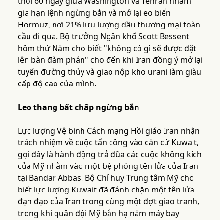
thời 60 ngày giữa Washington và Tehran nhằm
gia hạn lệnh ngừng bắn và mở lại eo biển
Hormuz, nơi 21% lưu lượng dầu thương mại toàn
cầu đi qua. Bộ trưởng Ngân khố Scott Bessent
hôm thứ Năm cho biết "không có gì sẽ được đặt
lên bàn đàm phán" cho đến khi Iran đồng ý mở lại
tuyến đường thủy và giao nộp kho urani làm giàu
cấp độ cao của mình.
Leo thang bất chấp ngừng bắn
Lực lượng Vệ binh Cách mạng Hồi giáo Iran nhận
trách nhiệm về cuộc tấn công vào căn cứ Kuwait,
gọi đây là hành động trả đũa các cuộc không kích
của Mỹ nhằm vào một bệ phóng tên lửa của Iran
tại Bandar Abbas. Bộ Chỉ huy Trung tâm Mỹ cho
biết lực lượng Kuwait đã đánh chặn một tên lửa
đạn đạo của Iran trong cùng một đợt giao tranh,
trong khi quân đội Mỹ bắn hạ năm máy bay