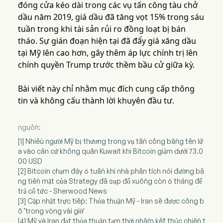
đóng cửa kéo dài trong các vụ tấn công tàu chở
dầu năm 2019, giá dầu đã tăng vọt 15% trong sáu
tuần trong khi tài sản rủi ro đồng loạt bị bán
tháo. Sự gián đoạn hiện tại đã đẩy giá xăng dầu
tại Mỹ lên cao hơn, gây thêm áp lực chính trị lên
chính quyền Trump trước thềm bầu cử giữa kỳ.
Bài viết này chỉ nhằm mục đích cung cấp thông
tin và không cấu thành lời khuyên đầu tư.
nguồn:
[1] Nhiều người Mỹ bị thương trong vụ tấn công bằng tên lử
a vào căn cứ không quân Kuwait khi Bitcoin giảm dưới 73.0
00 USD
[2] Bitcoin chạm đáy 6 tuần khi nhà phân tích nói đường bă
ng tiền mặt của Strategy đã sụp đổ xuống còn 6 tháng để
trả cổ tức - Sherwood News
[3] Cập nhật trực tiếp: Thỏa thuận Mỹ - Iran sẽ được công b
ố 'trong vòng vài giờ'
[4] Mỹ và Iran đạt thỏa thuận tạm thời nhằm kết thúc chiến t