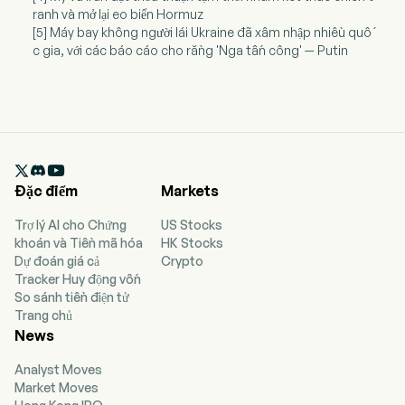
ranh và mở lại eo biển Hormuz
[5] Máy bay không người lái Ukraine đã xâm nhập nhiều quố
c gia, với các báo cáo cho rằng 'Nga tấn công' — Putin

Đặc điểm
Markets
Trợ lý AI cho Chứng
US Stocks
khoán và Tiền mã hóa
HK Stocks
Dự đoán giá cả
Crypto
Tracker Huy động vốn
So sánh tiền điện tử
Trang chủ
News
Analyst Moves
Market Moves