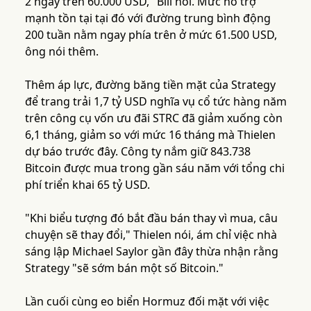
2 ngay trên 60.000 USD," Bill nói. Mức hỗ trợ
mạnh tồn tại tại đó với đường trung bình động
200 tuần nằm ngay phía trên ở mức 61.500 USD,
ông nói thêm.
Thêm áp lực, đường băng tiền mặt của Strategy
để trang trải 1,7 tỷ USD nghĩa vụ cổ tức hàng năm
trên công cụ vốn ưu đãi STRC đã giảm xuống còn
6,1 tháng, giảm so với mức 16 tháng mà Thielen
dự báo trước đây. Công ty nắm giữ 843.738
Bitcoin được mua trong gần sáu năm với tổng chi
phí triển khai 65 tỷ USD.
"Khi biểu tượng đó bắt đầu bán thay vì mua, câu
chuyện sẽ thay đổi," Thielen nói, ám chỉ việc nhà
sáng lập Michael Saylor gần đây thừa nhận rằng
Strategy "sẽ sớm bán một số Bitcoin."
Lần cuối cùng eo biển Hormuz đối mặt với việc