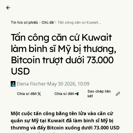

Tin tức cổ phiếu
Chủ đề
Tấn công căn cứ Kuwait


làm binh sĩ Mỹ bị thương,
Bitcoin trượt dưới 73.000
Tấn công căn cứ Kuwait
USD
làm binh sĩ Mỹ bị thương,
Bitcoin trượt dưới 73.000
USD
Elena Fischer
·
May 30 2026, 10:09
Sao chép liên
Chia sẻ đến

Chia sẻ đến

kết
Một cuộc tấn công bằng tên lửa vào căn cứ
quân sự Mỹ tại Kuwait đã làm binh sĩ Mỹ bị
thương và đẩy Bitcoin xuống dưới 73.000 USD