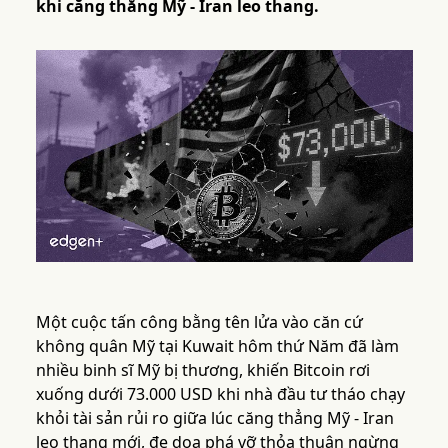
khi căng thẳng Mỹ - Iran leo thang.
Một cuộc tấn công bằng tên lửa vào căn cứ
không quân Mỹ tại Kuwait hôm thứ Năm đã làm
nhiều binh sĩ Mỹ bị thương, khiến Bitcoin rơi
xuống dưới 73.000 USD khi nhà đầu tư tháo chạy
khỏi tài sản rủi ro giữa lúc căng thẳng Mỹ - Iran
leo thang mới, đe dọa phá vỡ thỏa thuận ngừng