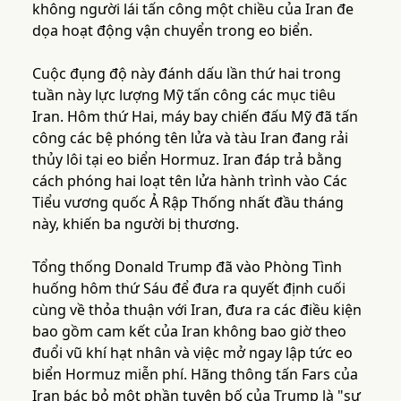
không người lái tấn công một chiều của Iran đe
dọa hoạt động vận chuyển trong eo biển.
Cuộc đụng độ này đánh dấu lần thứ hai trong
tuần này lực lượng Mỹ tấn công các mục tiêu
Iran. Hôm thứ Hai, máy bay chiến đấu Mỹ đã tấn
công các bệ phóng tên lửa và tàu Iran đang rải
thủy lôi tại eo biển Hormuz. Iran đáp trả bằng
cách phóng hai loạt tên lửa hành trình vào Các
Tiểu vương quốc Ả Rập Thống nhất đầu tháng
này, khiến ba người bị thương.
Tổng thống Donald Trump đã vào Phòng Tình
huống hôm thứ Sáu để đưa ra quyết định cuối
cùng về thỏa thuận với Iran, đưa ra các điều kiện
bao gồm cam kết của Iran không bao giờ theo
đuổi vũ khí hạt nhân và việc mở ngay lập tức eo
biển Hormuz miễn phí. Hãng thông tấn Fars của
Iran bác bỏ một phần tuyên bố của Trump là "sự