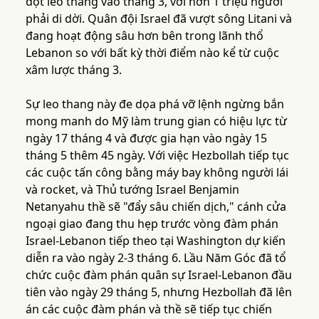
đột leo thang vào tháng 3, với hơn 1 triệu người
phải di dời. Quân đội Israel đã vượt sông Litani và
đang hoạt động sâu hơn bên trong lãnh thổ
Lebanon so với bất kỳ thời điểm nào kể từ cuộc
xâm lược tháng 3.
Sự leo thang này đe dọa phá vỡ lệnh ngừng bắn
mong manh do Mỹ làm trung gian có hiệu lực từ
ngày 17 tháng 4 và được gia hạn vào ngày 15
tháng 5 thêm 45 ngày. Với việc Hezbollah tiếp tục
các cuộc tấn công bằng máy bay không người lái
và rocket, và Thủ tướng Israel Benjamin
Netanyahu thề sẽ "đẩy sâu chiến dịch," cánh cửa
ngoại giao đang thu hẹp trước vòng đàm phán
Israel-Lebanon tiếp theo tại Washington dự kiến
diễn ra vào ngày 2-3 tháng 6. Lầu Năm Góc đã tổ
chức cuộc đàm phán quân sự Israel-Lebanon đầu
tiên vào ngày 29 tháng 5, nhưng Hezbollah đã lên
án các cuộc đàm phán và thề sẽ tiếp tục chiến