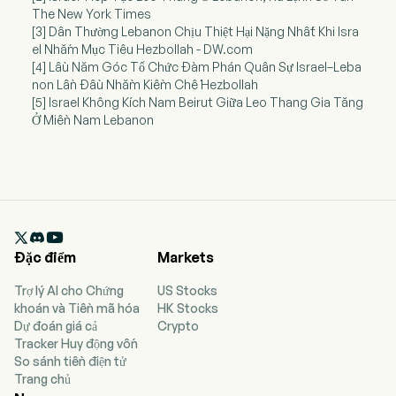
The New York Times
[3] Dân Thường Lebanon Chịu Thiệt Hại Nặng Nhất Khi Isra
el Nhắm Mục Tiêu Hezbollah - DW.com
[4] Lầu Năm Góc Tổ Chức Đàm Phán Quân Sự Israel–Leba
non Lần Đầu Nhằm Kiềm Chế Hezbollah
[5] Israel Không Kích Nam Beirut Giữa Leo Thang Gia Tăng
Ở Miền Nam Lebanon

Đặc điểm
Markets
Trợ lý AI cho Chứng
US Stocks
khoán và Tiền mã hóa
HK Stocks
Dự đoán giá cả
Crypto
Tracker Huy động vốn
So sánh tiền điện tử
Trang chủ