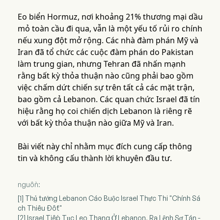
Eo biển Hormuz, nơi khoảng 21% thương mại dầu
mỏ toàn cầu đi qua, vẫn là một yếu tố rủi ro chính
nếu xung đột mở rộng. Các nhà đàm phán Mỹ và
Iran đã tổ chức các cuộc đàm phán do Pakistan
làm trung gian, nhưng Tehran đã nhấn mạnh
rằng bất kỳ thỏa thuận nào cũng phải bao gồm
việc chấm dứt chiến sự trên tất cả các mặt trận,
bao gồm cả Lebanon. Các quan chức Israel đã tín
hiệu rằng họ coi chiến dịch Lebanon là riêng rẽ
với bất kỳ thỏa thuận nào giữa Mỹ và Iran.
Bài viết này chỉ nhằm mục đích cung cấp thông
tin và không cấu thành lời khuyên đầu tư.
nguồn:
[1] Thủ tướng Lebanon Cáo Buộc Israel Thực Thi "Chính Sá
ch Thiêu Đốt"
[2] Israel Tiếp Tục Leo Thang Ở Lebanon, Ra Lệnh Sơ Tán -