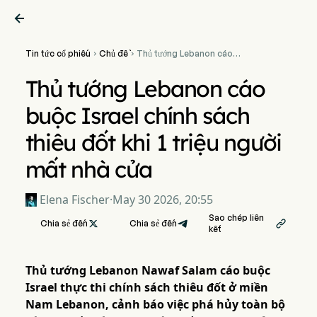

Tin tức cổ phiếu
Chủ đề
Thủ tướng Lebanon cáo


buộc Israel chính sách thiêu
đốt khi 1 triệu người mất nhà
Thủ tướng Lebanon cáo
cửa
buộc Israel chính sách
thiêu đốt khi 1 triệu người
mất nhà cửa
Elena Fischer
·
May 30 2026, 20:55
Sao chép liên
Chia sẻ đến

Chia sẻ đến

kết
Thủ tướng Lebanon Nawaf Salam cáo buộc
Israel thực thi chính sách thiêu đốt ở miền
Nam Lebanon, cảnh báo việc phá hủy toàn bộ