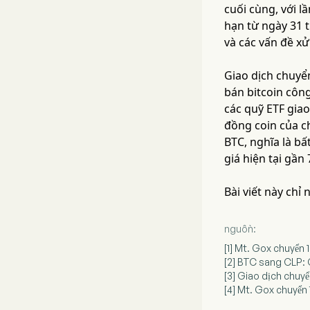
cuối cùng, với 
hạn từ ngày 31 
và các vấn đề xử
Giao dịch chuyển
bán bitcoin công 
các quỹ ETF giao
đồng coin của c
BTC, nghĩa là b
giá hiện tại gần 
Bài viết này chỉ
nguồn:
[1] Mt. Gox chuyển 1
[2] BTC sang CLP: 
[3] Giao dịch chuyể
[4] Mt. Gox chuyển 