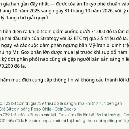
lần gia hạn gần đây nhất — được tòa án Tokyo phê chuẩn và
tháng 10 năm 2025 sang ngày 31 tháng 10 năm 2026, với lý d
 lý đang chờ giải quyết.
 tiền diễn ra khi bitcoin giảm xuống dưới 71.000 đô la lần đ
khai đầu tiên của Strategy với 32 BTC trị giá 2,5 triệu đô la
 ngay, và các cuộc đàm phán ngừng bắn Mỹ-Iran bị đình trệ 
hủ nợ Mt. Gox phần lớn được mua lại trước khi sụp đổ năm 
ất kỳ đợt phân phối nào cũng sẽ gặp người bán sẵn sàng hi
70.200 đô la.
 nhằm mục đích cung cấp thông tin và không cấu thành lời 
0.422 bitcoin trị giá 739 triệu đô la sang ví mới khi thời hạn đến gần
Giá Bitcoin bằng Peso Chile - CoinGecko
n 739 triệu đô la Bitcoin của Mt. Gox làm dấy lên bất ổn thị trường -
731 triệu đô la Bitcoin sang ví mới khi thị trường theo dõi ngưỡng hỗ tr