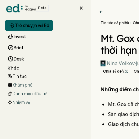

Beta

Tin tức cổ phiếu
Ch


Trò chuyện với Ed
Mt. Gox 

Invest
thời hạn

Brief

Desk
Nina Volkov
·
J
Khác
Chia sẻ đến

Ch
Tin tức

Khám phá

Những điểm ch
Danh mục đầu tư

Nhiệm vụ
Mt. Gox đã ch
Sàn giao dịch
Giao dịch ch