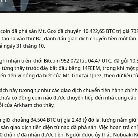
tcoin đã phá sản Mt. Gox đã chuyển 10.422,65 BTC trị giá 73
 tạo ra vào thứ Ba, đánh dấu giao dịch chuyển tiền một lần
ả ngày 31 tháng 10.
ghi nhận trên khối Bitcoin 952.072 lúc 04:47 UTC, đã gửi 10.
a từng thấy trước đây bắt đầu bằng 14FEEM, trong khi một 
ển đến ví nóng đã biết của Mt. Gox tại 1Jbez, theo dữ liệu t
ách này tương tự như các giao dịch chuyển tiền hành chính
chưa có đồng coin nào được chuyển tiếp đến nhà cung cấp d
ỗi của Arkham cho thấy.
giữ khoảng 34.504 BTC trị giá 2,43 tỷ đô la, lượng nắm giữ 
sàn giao dịch tiền điện tử nào đã phá sản. Việc hoàn trả c
0 chủ nợ đã nhận được tiền. Người được ủy thác Nobuaki Ko