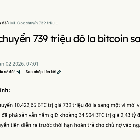
ủ đề
Mt. Gox chuyển 739 triệu

đô la bitcoin sang ví mới
trước thời hạn
chuyển 739 triệu đô la bitcoin s
un 02 2026, 07:01
ia sẻ đến
Sao chép liên kết

ính:
uyển 10.422,65 BTC trị giá 739 triệu đô la sang một ví mới 
 đã phá sản vẫn nắm giữ khoảng 34.504 BTC trị giá 2,43 tỷ đ
uyển tiền diễn ra trước thời hạn hoàn trả cho chủ nợ vào n