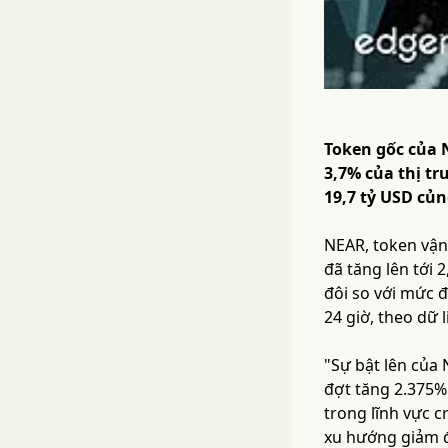
Token gốc của 
3,7% của thị tr
19,7 tỷ USD củn
NEAR, token vận 
đã tăng lên tới 
đôi so với mức 
24 giờ, theo dữ 
"Sự bật lên của
đợt tăng 2.375%
trong lĩnh vực 
xu hướng giảm đ