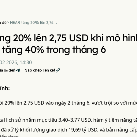
ủ đề
NEAR tăng 20% lên 2,75

USD khi mô hình fractal
hướng đến mục tiêu tăng
g 20% lên 2,75 USD khi mô hìn
40% trong tháng 6
 tăng 40% trong tháng 6
02 2026, 14:30
ia sẻ đến
Sao chép liên kết

ính:
i 20% lên 2,75 USD vào ngày 2 tháng 6, vượt trội so với mứ
tal lịch sử nhắm mục tiêu 3,40–3,77 USD, hàm ý tiềm năng
 đã xử lý khối lượng giao dịch 19,69 tỷ USD, và bản nâng cấ