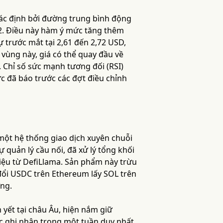
xác định bởi đường trung bình động
2. Điều này hàm ý mức tăng thêm
ự trước mắt tại 2,61 đến 2,72 USD,
vùng này, giá có thể quay đầu về
Chỉ số sức mạnh tương đối (RSI)
 đã báo trước các đợt điều chỉnh
một hệ thống giao dịch xuyên chuỗi
quản lý cầu nối, đã xử lý tổng khối
 liệu từ DefiLlama. Sản phẩm này trừu
ổi USDC trên Ethereum lấy SOL trên
ờng.
 yết tại châu Âu, hiện nắm giữ
ợc ghi nhận trong một tuần duy nhất.