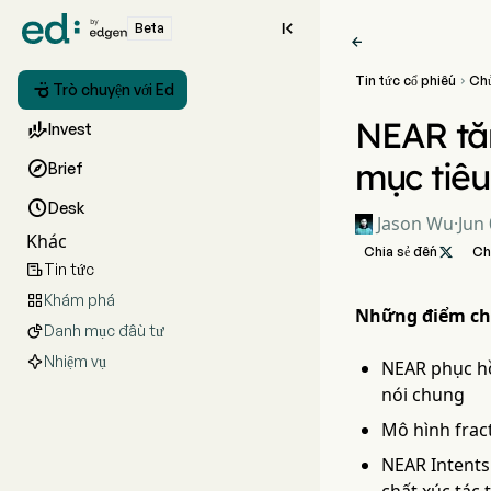

Beta

Tin tức cổ phiếu
Ch


Trò chuyện với Ed
NEAR tăn

Invest
mục tiêu

Brief

Desk
Jason Wu
·
Jun 
Khác
Chia sẻ đến

Ch
Tin tức

Khám phá

Những điểm ch
Danh mục đầu tư

Nhiệm vụ
NEAR phục hồ
nói chung
Mô hình frac
NEAR Intents