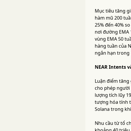
Mục tiêu tăng g
hàm mũ 200 tuần
25% đến 40% so v
nơi đường EMA 1
vùng EMA 50 tuầ
hàng tuần của N
ngắn hạn trong 
NEAR Intents v
Luận điểm tăng 
cho phép người d
lượng tích lũy 1
tượng hóa tính 
Solana trong khi
Nhu cầu từ tổ ch
khoảng 40 triệu