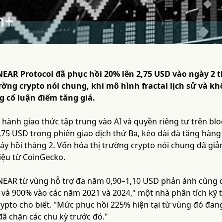
NEAR Protocol đã phục hồi 20% lên 2,75 USD vào ngày 2 
ường crypto nói chung, khi mô hình fractal lịch sử và k
g cố luận điểm tăng giá.
hành giao thức tập trung vào AI và quyền riêng tư trên blo
2,75 USD trong phiên giao dịch thứ Ba, kéo dài đà tăng hàn
đáy hồi tháng 2. Vốn hóa thị trường crypto nói chung đã gi
liệu từ CoinGecko.
 NEAR từ vùng hỗ trợ đa năm 0,90–1,10 USD phản ánh cùng cấ
 và 900% vào các năm 2021 và 2024," một nhà phân tích kỹ 
crypto cho biết. "Mức phục hồi 225% hiện tại từ vùng đó đ
ã chặn các chu kỳ trước đó."