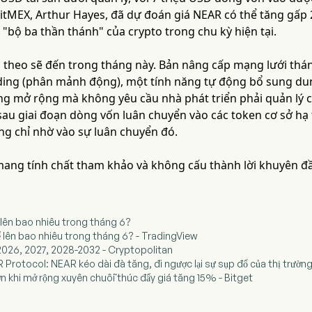
itMEX, Arthur Hayes, đã dự đoán giá NEAR có thể tăng gấp 2
"bộ ba thần thánh" của crypto trong chu kỳ hiện tại.
p theo sẽ đến trong tháng này. Bản nâng cấp mạng lưới thán
ing (phân mảnh động), một tính năng tự động bổ sung dun
ăng mở rộng mà không yêu cầu nhà phát triển phải quản lý 
 sau giai đoạn dòng vốn luân chuyển vào các token cơ sở hạ
ng chỉ nhờ vào sự luân chuyển đó.
 mang tính chất tham khảo và không cấu thành lời khuyên đầ
 lên bao nhiêu trong tháng 6?
ể lên bao nhiêu trong tháng 6? - TradingView
 2026, 2027, 2028-2032 - Cryptopolitan
 Protocol: NEAR kéo dài đà tăng, đi ngược lại sự sụp đổ của thị trường
n khi mở rộng xuyên chuỗi thúc đẩy giá tăng 15% - Bitget