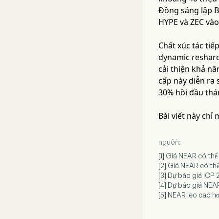
Đồng sáng lập B
HYPE và ZEC vào 
Chất xúc tác tiế
dynamic reshard
cải thiện khả n
cấp này diễn ra
30% hồi đầu thá
Bài viết này chỉ
nguồn:
[1] Giá NEAR có thể
[2] Giá NEAR có th
[3] Dự báo giá ICP
[4] Dự báo giá NEAR
[5] NEAR leo cao hơ