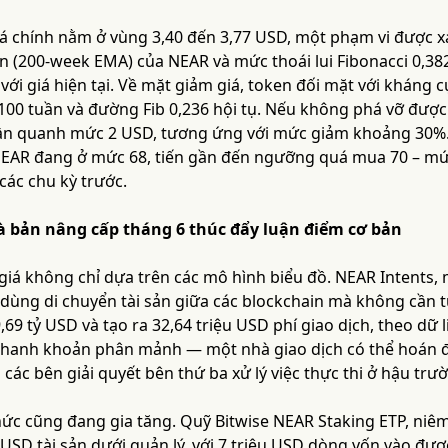
iá chính nằm ở vùng 3,40 đến 3,77 USD, một phạm vi được 
 (200-week EMA) của NEAR và mức thoái lui Fibonacci 0,38
ới giá hiện tại. Về mặt giảm giá, token đối mặt với kháng c
00 tuần và đường Fib 0,236 hội tụ. Nếu không phá vỡ được 
n quanh mức 2 USD, tương ứng với mức giảm khoảng 30%. 
EAR đang ở mức 68, tiến gần đến ngưỡng quá mua 70 – mức
các chu kỳ trước.
à bản nâng cấp tháng 6 thúc đẩy luận điểm cơ bản
giá không chỉ dựa trên các mô hình biểu đồ. NEAR Intents, 
ùng di chuyển tài sản giữa các blockchain mà không cần tự 
9,69 tỷ USD và tạo ra 32,64 triệu USD phí giao dịch, theo dữ
thanh khoản phân mảnh — một nhà giao dịch có thể hoán đ
 các bên giải quyết bên thứ ba xử lý việc thực thi ở hậu trư
ức cũng đang gia tăng. Quỹ Bitwise NEAR Staking ETP, niêm
 USD tài sản dưới quản lý, với 7 triệu USD dòng vốn vào đư