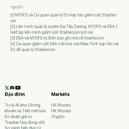
nguồn:
[1] NYDFS và Cơ quan quản lý EU hợp tác giám sát Stablec
oin
[2] Liên minh quản lý xuyên Đại Tây Dương: NYDFS và EBA t
hiết lập liên minh giám sát Stablecoin lịch sử
[3] EBA và NYDFS ký Biên bản ghi nhớ về stablecoin
[4] Cơ quan giám sát tiền mã hóa của New York hợp tác với
EU để quản lý Stablecoin

Đặc điểm
Markets
Trợ lý AI cho Chứng
US Stocks
khoán và Tiền mã hóa
HK Stocks
Dự đoán giá cả
Crypto
Tracker Huy động vốn
So sánh tiền điện tử