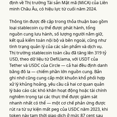
định về Thị trường Tài sản Mật mã (MiCA) của Liên
minh Châu Âu, có hiệu lực từ cuối năm 2024.
Thông tin được đề cập trong thỏa thuận bao gồm
loại stablecoin cụ thể được phát hành, tổng
nguồn cung lưu hành, số lượng người nắm giữ,
kết quả kiểm toán nội bộ và bên ngoài, cũng như
tình trạng quản lý của các sản phẩm và dịch vụ.
Thị trường stablecoin toàn cầu đã tăng lên 319 tỷ
USD, theo dữ liệu từ DefiLlama, với USDT của
Tether và USDC của Circle — cả hai đều định danh
bằng đô la — chiếm phần lớn nguồn cung. Bản
ghi nhớ cũng cung cấp một khuôn khổ phối hợp
xử lý khủng hoảng, yêu cầu cả hai cơ quan quản
lý báo cáo các khó khăn hoạt động hoặc tài chính
nghiêm trọng tại các thực thể được giám sát
nhanh nhất có thể — một cơ chế phản ứng được
rút ra từ sự kiện mất peg của USDC năm 2023, khi
token này tạm thời giao dịch ở mức 87 cent sau