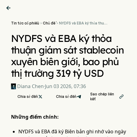

Tin tức cổ phiếu
Chủ đề
NYDFS và EBA ký thỏa thuận


giám sát stablecoin xuyên
biên giới, bao phủ thị
NYDFS và EBA ký thỏa
trường 319 tỷ USD
thuận giám sát stablecoin
xuyên biên giới, bao phủ
thị trường 319 tỷ USD
Diana Chen
·
Jun 03 2026, 07:36
Sao chép liên
Chia sẻ đến

Chia sẻ đến

kết
Những điểm chính:
NYDFS và EBA đã ký Biên bản ghi nhớ vào ngày