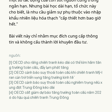
một số tác động của cơn sốt nguồn cung trong
ngắn hạn. Nhưng bài học dài hạn, tổ chức này
cho biết, là nhu cầu giảm sự phụ thuộc vào nhập
khẩu nhiên liệu hóa thạch "cấp thiết hơn bao giờ
hết."
Bài viết này chỉ nhằm mục đích cung cấp thông
tin và không cấu thành lời khuyên đầu tư.
nguồn:
[1] OECD cho rằng chiến tranh kéo dài có thể kìm hãm tăn
g trưởng toàn cầu, đẩy lạm phát tăng
[2] OECD cảnh báo suy thoái toàn cầu khi chiến tranh Mỹ-I
ran cản trở triển vọng tăng trưởng kinh tế
[3] OECD cảnh báo suy thoái toàn cầu nghiêm trọng nếu x
ung đột Trung Đông kéo dài
[4] OECD cắt giảm dự báo tăng trưởng toàn cầu năm 202
6 do hậu quả chiến tranh Trung Đông