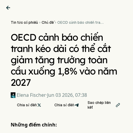

Tin tức cổ phiếu
Chủ đề
OECD cảnh báo chiến tranh


kéo dài có thể cắt giảm
tăng trưởng toàn cầu
OECD cảnh báo chiến
xuống 1,8% vào năm 2027
tranh kéo dài có thể cắt
giảm tăng trưởng toàn
cầu xuống 1,8% vào năm
2027
Elena Fischer
·
Jun 03 2026, 07:38
Sao chép liên
Chia sẻ đến

Chia sẻ đến

kết
Những điểm chính: