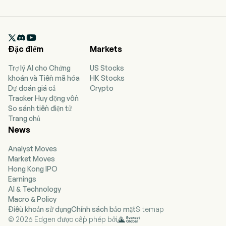

Đặc điểm
Markets
Trợ lý AI cho Chứng
US Stocks
khoán và Tiền mã hóa
HK Stocks
Dự đoán giá cả
Crypto
Tracker Huy động vốn
So sánh tiền điện tử
Trang chủ
News
Analyst Moves
Market Moves
Hong Kong IPO
Earnings
AI & Technology
Macro & Policy
Điều khoản sử dụng
Chính sách bảo mật
Sitemap
© 2026 Edgen được cấp phép bởi