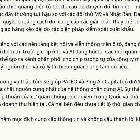
ào chip quang điện tử tốc độ cao để chuyển đổi tín hiệu –
c đây thường tụt hậu so với các đối thủ Mỹ và Nhật Bản. 
iải quyết khoảng cách đó, cung cấp các giải pháp thay thế n
 giao hàng kéo dài do các biện pháp kiểm soát xuất khẩu.
iếng với các nền tảng kết nối và viễn thông trên ô tô, đan
 điểm thị trường chip ô tô và AI đang hội tụ. Các mối quan 
 thể tạo ra kênh phân phối cho chip tương tự của công ty 
 nguồn điện và xử lý tín hiệu ngoài trung tâm dữ liệu.
hương vụ thâu tóm sẽ giúp PATEO và Ping An Capital có đư
ắt chặt nguồn cung nhất của hệ thống phần cứng AI. Sự th
ấp thuận của cơ quan chống độc quyền Trung Quốc và khả 
 doanh thu hiện tại. Cả hai bên đều chưa tiết lộ thời gian c
 nhằm mục đích cung cấp thông tin và không cấu thành lời 