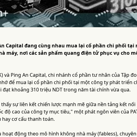
n Capital đang cùng nhau mua lại cổ phần chi phối tại 
à máy, nơi các sản phẩm quang điện tử phục vụ cho m
) và Ping An Capital, chi nhánh cổ phần tư nhân của Tập đ
nhớ để mua lại cổ phần chi phối tại một công ty phát triển 
õi đạt khoảng 310 triệu NDT trong năm tài chính vừa qua.
thấy sự liên kết chiến lược mạnh mẽ giữa nền tảng kết nối 
c độ cao của công ty mục tiêu," một phát ngôn viên của PAT
ụ hay cơ cấu thanh toán.
u hoạt động theo mô hình không nhà máy (fabless), chuyên 