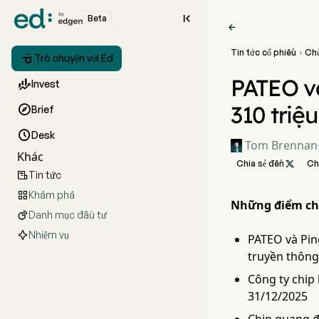

Beta

Tin tức cổ phiếu
Ch


Trò chuyện với Ed
PATEO và

Invest
310 triệ

Brief

Desk
Tom Brennan
Khác
Chia sẻ đến

Ch
Tin tức

Khám phá

Những điểm ch
Danh mục đầu tư

Nhiệm vụ
PATEO và Ping
truyền thông
Công ty chip
31/12/2025