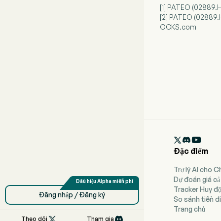
[1] PATEO (02889.H
[2] PATEO (02889.H
OCKS.com

Đặc điểm
Trợ lý AI cho 
Dự đoán giá cả
Tracker Huy đ
Đăng nhập / Đăng ký
So sánh tiền đi
Trang chủ

Theo dõi
Tham gia