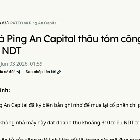
ủ đề
PATEO và Ping An Capital

thâu tóm công ty chip
doanh thu 310 triệu NDT
 Ping An Capital thâu tóm công
u NDT
·
Jun 03 2026, 01:59
ia sẻ đến
Sao chép liên kết

ính:
 An Capital đã ký biên bản ghi nhớ để mua lại cổ phần chi p
 không nhà máy này đạt doanh thu khoảng 310 triệu NDT tr