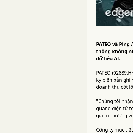
PATEO và Ping A
thông không nh
dữ liệu AI.
PATEO (02889.HK
ký biên bản ghi 
doanh thu cốt l
"Chúng tôi nhận 
quang điện tử tố
giá trị thương v
Công ty mục tiê