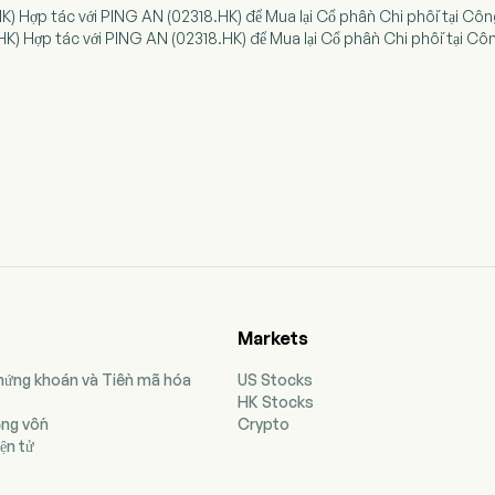
K) Hợp tác với PING AN (02318.HK) để Mua lại Cổ phần Chi phối tại Côn
K) Hợp tác với PING AN (02318.HK) để Mua lại Cổ phần Chi phối tại Cô
Markets
Chứng khoán và Tiền mã hóa
US Stocks
HK Stocks
ộng vốn
Crypto
ện tử