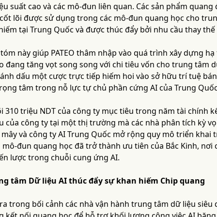
iệu suất cao và các mô-đun liên quan. Các sản phẩm quang đ
 cốt lõi được sử dụng trong các mô-đun quang học cho trun
iếm tại Trung Quốc và được thúc đẩy bởi nhu cầu thay thế 
tóm này giúp PATEO thâm nhập vào quá trình xây dựng hạ tầ
 đang tăng vọt song song với chi tiêu vốn cho trung tâm dữ 
nh dấu một cược trực tiếp hiếm hoi vào sở hữu trí tuệ bán 
rọng tâm trong nỗ lực tự chủ phần cứng AI của Trung Quốc
i 310 triệu NDT của công ty mục tiêu trong năm tài chính k
u của công ty tại một thị trường mà các nhà phân tích kỳ v
 mây và công ty AI Trung Quốc mở rộng quy mô triển khai tr
n mô-đun quang học đã trở thành ưu tiên của Bắc Kinh, nơi c
ến lược trong chuỗi cung ứng AI.
ng tâm Dữ liệu AI thúc đẩy sự khan hiếm Chip quang
ra trong bối cảnh các nhà vận hành trung tâm dữ liệu siêu
g kết nối quang học để hỗ trợ khối lượng công việc AI bă