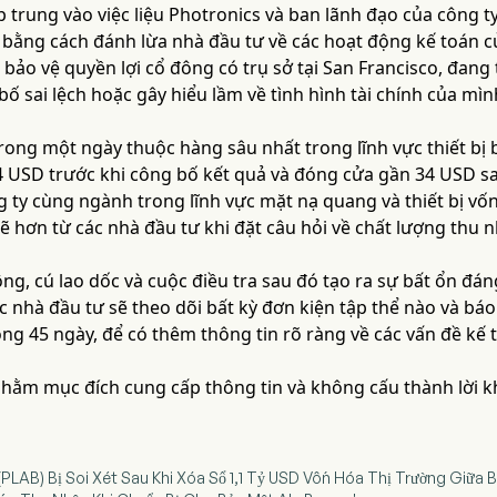
p trung vào việc liệu Photronics và ban lãnh đạo của công t
 bằng cách đánh lừa nhà đầu tư về các hoạt động kế toán
 bảo vệ quyền lợi cổ đông có trụ sở tại San Francisco, đang 
ố sai lệch hoặc gây hiểu lầm về tình hình tài chính của mì
ong một ngày thuộc hàng sâu nhất trong lĩnh vực thiết bị 
4 USD trước khi công bố kết quả và đóng cửa gần 34 USD sau
 ty cùng ngành trong lĩnh vực mặt nạ quang và thiết bị vốn
ẽ hơn từ các nhà đầu tư khi đặt câu hỏi về chất lượng thu 
ông, cú lao dốc và cuộc điều tra sau đó tạo ra sự bất ổn 
c nhà đầu tư sẽ theo dõi bất kỳ đơn kiện tập thể nào và báo
ng 45 ngày, để có thêm thông tin rõ ràng về các vấn đề kế 
 nhằm mục đích cung cấp thông tin và không cấu thành lời 
. (PLAB) Bị Soi Xét Sau Khi Xóa Sổ 1,1 Tỷ USD Vốn Hóa Thị Trường Giữ