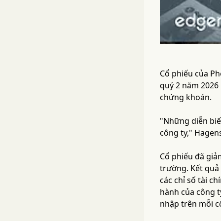
Cổ phiếu của Pho
quý 2 năm 2026 
chứng khoán.
"Những diễn biến
công ty," Hagens
Cổ phiếu đã giả
trường. Kết quả
các chỉ số tài c
hành của công ty
nhập trên mỗi c