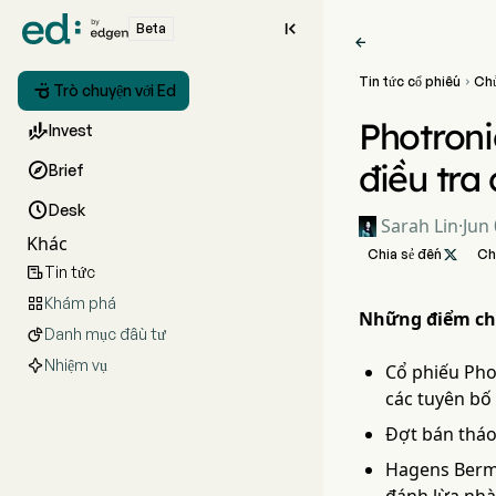

Beta

Tin tức cổ phiếu
Ch


Trò chuyện với Ed
Photroni

Invest
điều tra

Brief

Desk
Sarah Lin
·
Jun 
Khác
Chia sẻ đến

Ch
Tin tức

Khám phá

Những điểm ch
Danh mục đầu tư

Nhiệm vụ
Cổ phiếu Pho
các tuyên bố
Đợt bán tháo
Hagens Berma