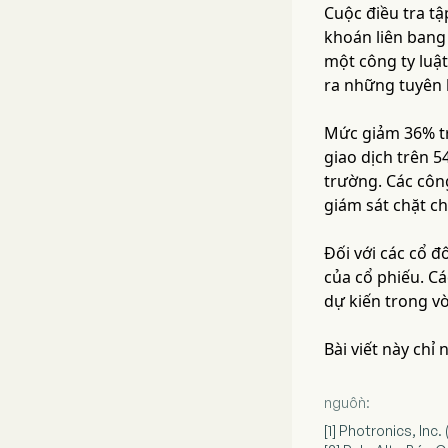
Cuộc điều tra tậ
khoán liên bang
một công ty luật
ra những tuyên b
Mức giảm 36% tr
giao dịch trên 5
trường. Các công
giám sát chặt ch
Đối với các cổ đ
của cổ phiếu. Cá
dự kiến trong vò
Bài viết này chỉ
nguồn:
[1] Photronics, Inc