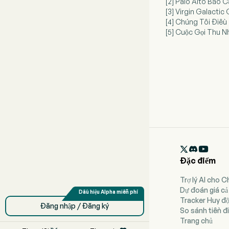
[2] Palo Alto Báo 
[3] Virgin Galacti
[4] Chúng Tôi Điều
[5] Cuộc Gọi Thu N

Đặc điểm
Trợ lý AI cho 
Dự đoán giá cả
Tracker Huy đ
Đăng nhập / Đăng ký
So sánh tiền đi
Trang chủ