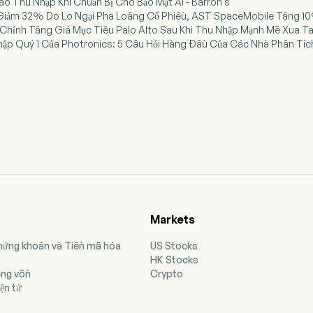
Cáo Thu Nhập Khi Chuẩn Bị Cho Bảo Mật AI - Barron's
c Giảm 32% Do Lo Ngại Pha Loãng Cổ Phiếu, AST SpaceMobile Tăng 10
 Chỉnh Tăng Giá Mục Tiêu Palo Alto Sau Khi Thu Nhập Mạnh Mẽ Xua Ta
hập Quý 1 Của Photronics: 5 Câu Hỏi Hàng Đầu Của Các Nhà Phân Tíc
Markets
Chứng khoán và Tiền mã hóa
US Stocks
HK Stocks
ộng vốn
Crypto
ện tử