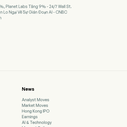
%, Planet Labs Tăng 9% - 24/7 Wall St.
n Lo Ngại Về Sự Gián Đoạn AI - CNBC
h
News
Analyst Moves
Market Moves
Hong Kong IPO
Earnings
AI & Technology