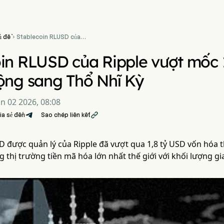
ủ đề
Stablecoin RLUSD của

Ripple vượt mốc 1,8 tỷ USD
vốn hóa khi mở rộng sang
in RLUSD của Ripple vượt mốc 
Thổ Nhĩ Kỳ
ộng sang Thổ Nhĩ Kỳ
un 02 2026, 08:08
ia sẻ đến
Sao chép liên kết

 được quản lý của Ripple đã vượt qua 1,8 tỷ USD vốn hóa th
 thị trường tiền mã hóa lớn nhất thế giới với khối lượng g