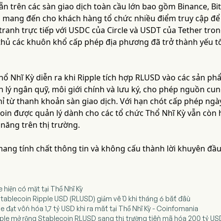
n trên các sàn giao dịch toàn cầu lớn bao gồm Binance, Bit
 mang đến cho khách hàng tổ chức nhiều điểm truy cập để 
tranh trực tiếp với USDC của Circle và USDT của Tether tr
n thủ các khuôn khổ cấp phép địa phương đã trở thành yếu t
Thổ Nhĩ Kỳ diễn ra khi Ripple tích hợp RLUSD vào các sản p
n lý ngân quỹ, môi giới chính và lưu ký, cho phép nguồn cu
chỉ từ thanh khoản sàn giao dịch. Với hạn chót cấp phép ng
coin được quản lý dành cho các tổ chức Thổ Nhĩ Kỳ vẫn còn 
năng trên thị trường.
 mang tính chất thông tin và không cấu thành lời khuyên đầu
e hiện có mặt tại Thổ Nhĩ Kỳ
Stablecoin Ripple USD (RLUSD) giảm về 0 khi tháng 6 bắt đầu
e đạt vốn hóa 1,7 tỷ USD khi ra mắt tại Thổ Nhĩ Kỳ - Coinfomania
ipple mở rộng Stablecoin RLUSD sang thị trường tiền mã hóa 200 tỷ U