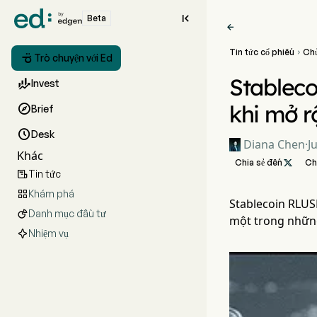

Beta

Tin tức cổ phiếu
Ch


Trò chuyện với Ed
Stableco

Invest
khi mở r

Brief

Desk
Diana Chen
·
J
Khác
Chia sẻ đến

Ch
Tin tức

Khám phá

Stablecoin RLUSD
Danh mục đầu tư

một trong những
Nhiệm vụ