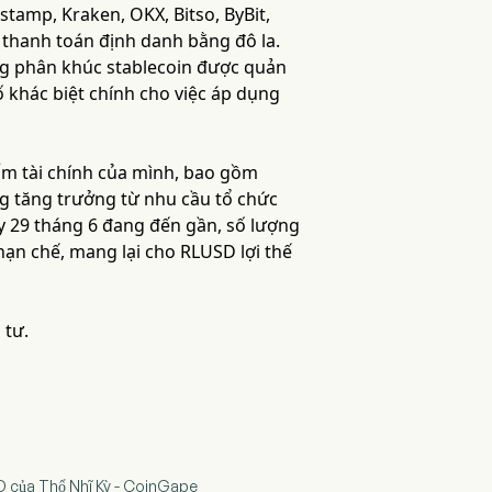
stamp, Kraken, OKX, Bitso, ByBit,
thanh toán định danh bằng đô la.
ong phân khúc stablecoin được quản
ố khác biệt chính cho việc áp dụng
hẩm tài chính của mình, bao gồm
ng tăng trưởng từ nhu cầu tổ chức
ày 29 tháng 6 đang đến gần, số lượng
hạn chế, mang lại cho RLUSD lợi thế
 tư.
SD của Thổ Nhĩ Kỳ - CoinGape