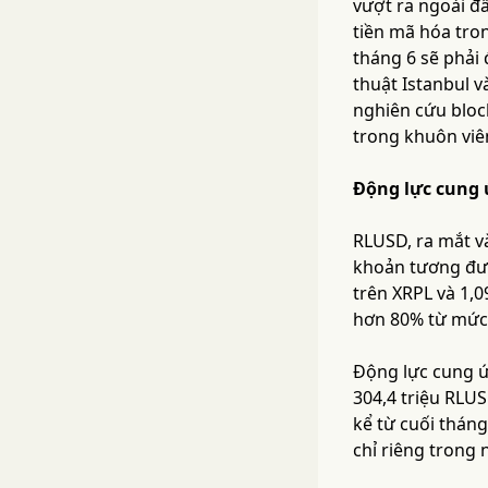
vượt ra ngoài đầ
tiền mã hóa tro
tháng 6 sẽ phải
thuật Istanbul v
nghiên cứu bloc
trong khuôn viê
Động lực cung 
RLUSD, ra mắt v
khoản tương đươ
trên XRPL và 1,0
hơn 80% từ mức 
Động lực cung ứ
304,4 triệu RLU
kể từ cuối tháng
chỉ riêng trong 