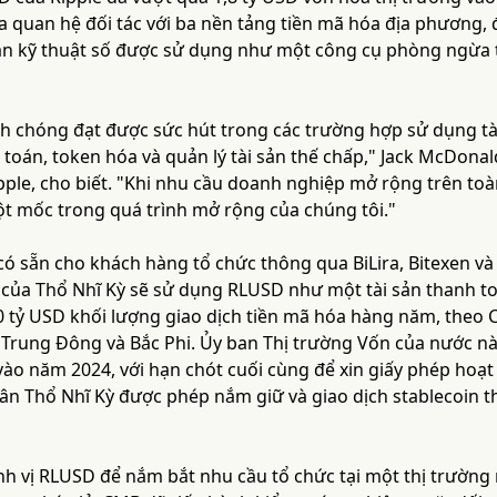
a quan hệ đối tác với ba nền tảng tiền mã hóa địa phương, 
sản kỹ thuật số được sử dụng như một công cụ phòng ngừa t
 chóng đạt được sức hút trong các trường hợp sử dụng tài 
 toán, token hóa và quản lý tài sản thế chấp," Jack McDona
ipple, cho biết. "Khi nhu cầu doanh nghiệp mở rộng trên toàn
t mốc trong quá trình mở rộng của chúng tôi."
có sẵn cho khách hàng tổ chức thông qua BiLira, Bitexen và 
 của Thổ Nhĩ Kỳ sẽ sử dụng RLUSD như một tài sản thanh to
 tỷ USD khối lượng giao dịch tiền mã hóa hàng năm, theo Ch
c Trung Đông và Bắc Phi. Ủy ban Thị trường Vốn của nước 
vào năm 2024, với hạn chót cuối cùng để xin giấy phép hoạ
dân Thổ Nhĩ Kỳ được phép nắm giữ và giao dịch stablecoin 
nh vị RLUSD để nắm bắt nhu cầu tổ chức tại một thị trường 