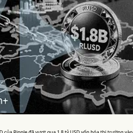
 của Ripple đã vượt qua 1,8 tỷ USD vốn hóa thị trường vào 