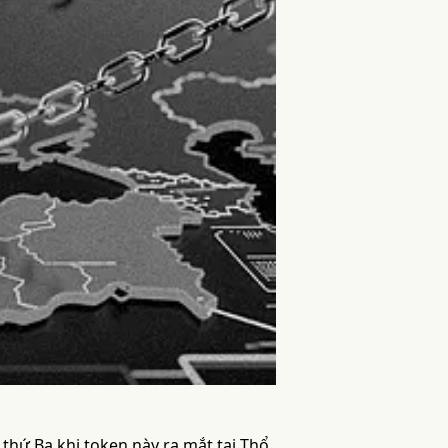
thứ Ba khi token này ra mắt tại Thổ