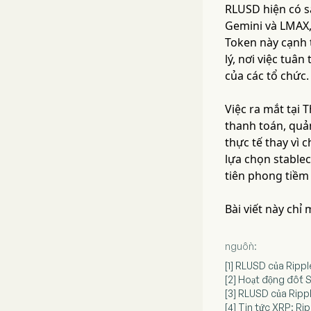
RLUSD hiện có sẵ
Gemini và LMAX,
Token này cạnh 
lý, nơi việc tuâ
của các tổ chức.
Việc ra mắt tại 
thanh toán, quả
thực tế thay vì 
lựa chọn stable
tiên phong tiềm 
Bài viết này chỉ
nguồn:
[1] RLUSD của Rippl
[2] Hoạt động đốt 
[3] RLUSD của Rippl
[4] Tin tức XRP: R