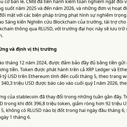
u cơ bán lẻ. CMB đã tiến hành kiểm toán nghiêm ngặt đối vớ
ng suốt năm 2025 và đến năm 2026, và những đơn vị hoạt 
 đối mặt với các biện pháp trừng phạt hình sự nghiêm trọng
ào Sáng kiến Nghiên cứu Blockchain của trường, tài trợ cho
kchain thông qua RLUSD, với trường đại học này sẽ lưu trữ
n.
ứng và định vị thị trường
ào tháng 12 năm 2024, được đảm bảo đầy đủ bằng tiền gửi đô
ng tiền. Token được phát hành trên cả XRP Ledger và Eth
9 tỷ USD trên Ethereum tính đến cuối tháng 5, theo trang 
340,3 triệu USD được báo cáo vào cuối quý I năm 2026, the
ng của stablecoin đã thay đổi trong những tuần gần đây. T
SD trong khi đốt 396,8 triệu token, giảm ròng hơn 92 triệu
 5, không có RLUSD nào bị đốt trong hai ngày đầu tháng 6, 
ngày 1 tháng 6.