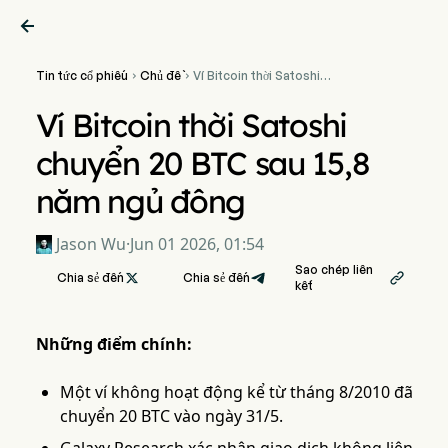

Tin tức cổ phiếu
Chủ đề
Ví Bitcoin thời Satoshi


chuyển 20 BTC sau 15,8
năm ngủ đông
Ví Bitcoin thời Satoshi
chuyển 20 BTC sau 15,8
năm ngủ đông
Jason Wu
·
Jun 01 2026, 01:54
Sao chép liên
Chia sẻ đến

Chia sẻ đến

kết
Những điểm chính:
Một ví không hoạt động kể từ tháng 8/2010 đã
chuyển 20 BTC vào ngày 31/5.