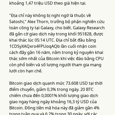
khoảng 1,47 triệu USD theo giá hiện tại.
"Địa chỉ này không bị nghi ngờ là thuộc về
Satoshi," Alex Thorn, trưởng bộ phận nghiên cứu
toàn công ty tại Galaxy, cho biết. Galaxy Research
đã gắn cờ giao dịch này trong khối 951828, được
khai thác lúc 05:14 UTC. Địa chỉ bắt đầu bằng
1CDSyXAQxro4FPUoqAQb lần cuối nhận coin
cách đây gần 16 năm, nằm trong kỷ nguyên khai
thác sớm nhất của Bitcoin khi việc đào bằng CPU
còn phổ biến và số lượng người tham gia mạng
lưới còn hạn chế.
Bitcoin giao dịch quanh mức 73.608 USD tại thời
điểm chuyển, giảm 0,3% trong ngày. 20 BTC
chiếm chưa đến 0,0001% khối lượng giao dịch
giao ngay hàng ngày khoảng 16,3 tỷ USD của
Bitcoin. Đồng tiền mã hóa này đã giảm gần 4%
trong tuần qua và 6,2% trong 30 ngày, với các