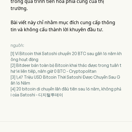
trong quá trình tiến hóa phía cung của thị
trường.
Bài viết này chỉ nhằm mục đích cung cấp thông
tin và không cấu thành lời khuyên đầu tư.
nguồn:
[1] Ví Bitcoin thời Satoshi chuyển 20 BTC sau gần 16 năm kh
ông hoạt động
[2] Bitdeer bán toàn bộ Bitcoin khai thác được trong tuần t
hứ 14 liên tiếp, nắm giữ 0 BTC - Cryptopolitan
[3] 1,47 Triệu USD Bitcoin Thời Satoshi Được Chuyển Sau G
ần 16 Năm
[4] 20 bitcoin di chuyển lần đầu tiên sau 16 năm, không phả
i của Satoshi - 디지털투데이