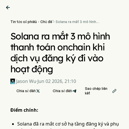

Tin tức cổ phiếu
Chủ đề
Solana ra mắt 3 mô hình


thanh toán onchain khi dịch
vụ đăng ký đi vào hoạt động
Solana ra mắt 3 mô hình
thanh toán onchain khi
dịch vụ đăng ký đi vào
hoạt động
Jason Wu
·
Jun 02 2026, 21:10
Sao chép liên
Chia sẻ đến

Chia sẻ đến

kết
Điểm chính:
Solana đã ra mắt cơ sở hạ tầng đăng ký và phụ