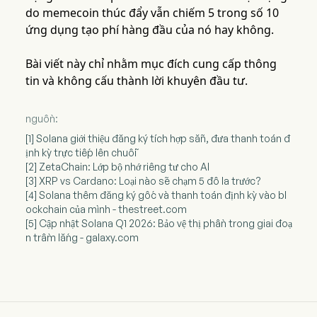
do memecoin thúc đẩy vẫn chiếm 5 trong số 10
ứng dụng tạo phí hàng đầu của nó hay không.
Bài viết này chỉ nhằm mục đích cung cấp thông
tin và không cấu thành lời khuyên đầu tư.
nguồn:
[1] Solana giới thiệu đăng ký tích hợp sẵn, đưa thanh toán đ
ịnh kỳ trực tiếp lên chuỗi
[2] ZetaChain: Lớp bộ nhớ riêng tư cho AI
[3] XRP vs Cardano: Loại nào sẽ chạm 5 đô la trước?
[4] Solana thêm đăng ký gốc và thanh toán định kỳ vào bl
ockchain của mình - thestreet.com
[5] Cập nhật Solana Q1 2026: Bảo vệ thị phần trong giai đoạ
n trầm lắng - galaxy.com