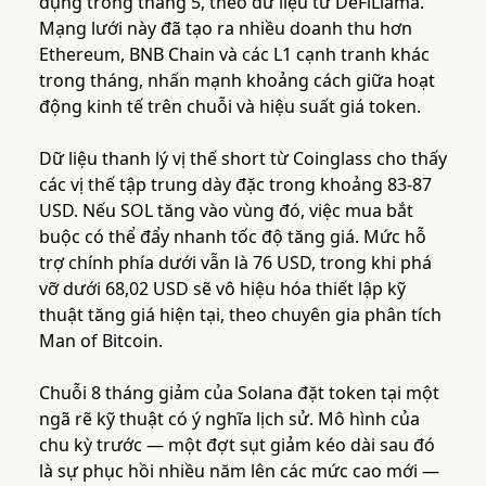
dụng trong tháng 5, theo dữ liệu từ DeFiLlama.
Mạng lưới này đã tạo ra nhiều doanh thu hơn
Ethereum, BNB Chain và các L1 cạnh tranh khác
trong tháng, nhấn mạnh khoảng cách giữa hoạt
động kinh tế trên chuỗi và hiệu suất giá token.
Dữ liệu thanh lý vị thế short từ Coinglass cho thấy
các vị thế tập trung dày đặc trong khoảng 83-87
USD. Nếu SOL tăng vào vùng đó, việc mua bắt
buộc có thể đẩy nhanh tốc độ tăng giá. Mức hỗ
trợ chính phía dưới vẫn là 76 USD, trong khi phá
vỡ dưới 68,02 USD sẽ vô hiệu hóa thiết lập kỹ
thuật tăng giá hiện tại, theo chuyên gia phân tích
Man of Bitcoin.
Chuỗi 8 tháng giảm của Solana đặt token tại một
ngã rẽ kỹ thuật có ý nghĩa lịch sử. Mô hình của
chu kỳ trước — một đợt sụt giảm kéo dài sau đó
là sự phục hồi nhiều năm lên các mức cao mới —