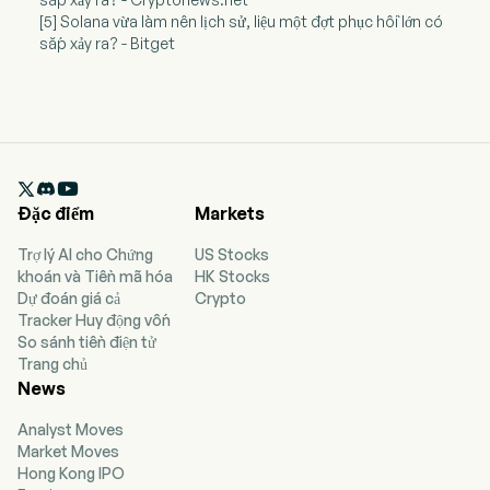
[5] Solana vừa làm nên lịch sử, liệu một đợt phục hồi lớn có
sắp xảy ra? - Bitget

Đặc điểm
Markets
Trợ lý AI cho Chứng
US Stocks
khoán và Tiền mã hóa
HK Stocks
Dự đoán giá cả
Crypto
Tracker Huy động vốn
So sánh tiền điện tử
Trang chủ
News
Analyst Moves
Market Moves
Hong Kong IPO