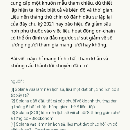
cung cấp một khuôn mẫu tham chiếu, dù thiết
lập hiện tại khác biệt cả về biên độ và thời gian.
Liệu nến tháng thứ chín có đánh dấu sự lặp lại
của đáy chu kỳ 2021 hay báo hiệu đà giảm sâu
hơn phụ thuộc vào việc liệu hoạt động on-chain
có thể ổn định và đảo ngược sự sụt giảm về số
lượng người tham gia mạng lưới hay không.
Bài viết này chỉ mang tính chất tham khảo và
không cấu thành lời khuyên đầu tư.
nguồn:
[1] Solana vừa làm nên lịch sử, liệu một đợt phục hồi lớn có s
ắp xảy ra?
[2] Solana dẫn đầu tất cả các chuỗi về doanh thu ứng dụn
g tháng 5 bất chấp tháng giảm thứ 8 liên tiếp
[3] Solana (SOL) làm nên lịch sử với chuỗi 8 tháng giảm chư
a từng có - Blockonomi
[4] Solana vừa làm nên lịch sử, liệu một đợt phục hồi lớn có
sắp xảy ra? - Cryptonews.net