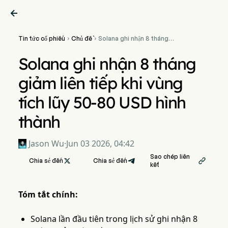

Tin tức cổ phiếu
Chủ đề
Solana ghi nhận 8 tháng


giảm liên tiếp khi vùng tích
lũy 50-80 USD hình thành
Solana ghi nhận 8 tháng
giảm liên tiếp khi vùng
tích lũy 50-80 USD hình
thành
Jason Wu
·
Jun 03 2026, 04:42
Sao chép liên
Chia sẻ đến

Chia sẻ đến

kết
Tóm tắt chính:
Solana lần đầu tiên trong lịch sử ghi nhận 8