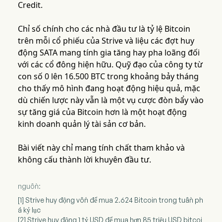
Credit.
Chỉ số chính cho các nhà đầu tư là tỷ lệ Bitcoin
trên mỗi cổ phiếu của Strive và liệu các đợt huy
động SATA mang tính gia tăng hay pha loãng đối
với các cổ đông hiện hữu. Quỹ đạo của công ty từ
con số 0 lên 16.500 BTC trong khoảng bảy tháng
cho thấy mô hình đang hoạt động hiệu quả, mặc
dù chiến lược này vẫn là một vụ cược đòn bẩy vào
sự tăng giá của Bitcoin hơn là một hoạt động
kinh doanh quản lý tài sản cơ bản.
Bài viết này chỉ mang tính chất tham khảo và
không cấu thành lời khuyên đầu tư.
nguồn:
[1] Strive huy động vốn để mua 2.624 Bitcoin trong tuần ph
á kỷ lục
[2] Strive huy động 1 tỷ USD để mua hơn 85 triệu USD bitcoi