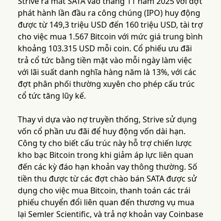
Strive ra mắt SATA vào tháng 11 năm 2025 với đợt
phát hành lần đầu ra công chúng (IPO) huy động
được từ 149,3 triệu USD đến 160 triệu USD, tài trợ
cho việc mua 1.567 Bitcoin với mức giá trung bình
khoảng 103.315 USD mỗi coin. Cổ phiếu ưu đãi
trả cổ tức bằng tiền mặt vào mỗi ngày làm việc
với lãi suất danh nghĩa hàng năm là 13%, với các
đợt phân phối thường xuyên cho phép cấu trúc
cổ tức tăng lũy kế.
Thay vì dựa vào nợ truyền thống, Strive sử dụng
vốn cổ phần ưu đãi để huy động vốn dài hạn.
Công ty cho biết cấu trúc này hỗ trợ chiến lược
kho bạc Bitcoin trong khi giảm áp lực liên quan
đến các kỳ đáo hạn khoản vay thông thường. Số
tiền thu được từ các đợt chào bán SATA được sử
dụng cho việc mua Bitcoin, thanh toán các trái
phiếu chuyển đổi liên quan đến thương vụ mua
lại Semler Scientific, và trả nợ khoản vay Coinbase