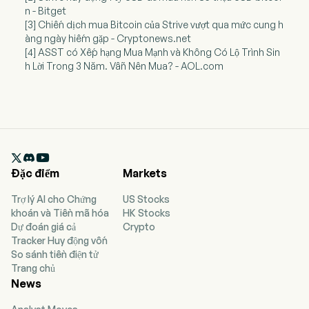
n - Bitget
[3] Chiến dịch mua Bitcoin của Strive vượt qua mức cung h
àng ngày hiếm gặp - Cryptonews.net
[4] ASST có Xếp hạng Mua Mạnh và Không Có Lộ Trình Sin
h Lời Trong 3 Năm. Vẫn Nên Mua? - AOL.com

Đặc điểm
Markets
Trợ lý AI cho Chứng
US Stocks
khoán và Tiền mã hóa
HK Stocks
Dự đoán giá cả
Crypto
Tracker Huy động vốn
So sánh tiền điện tử
Trang chủ
News