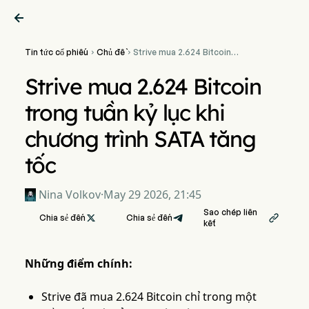

Tin tức cổ phiếu
Chủ đề
Strive mua 2.624 Bitcoin


trong tuần kỷ lục khi chương
trình SATA tăng tốc
Strive mua 2.624 Bitcoin
trong tuần kỷ lục khi
chương trình SATA tăng
tốc
Nina Volkov
·
May 29 2026, 21:45
Sao chép liên
Chia sẻ đến

Chia sẻ đến

kết
Những điểm chính:
Strive đã mua 2.624 Bitcoin chỉ trong một