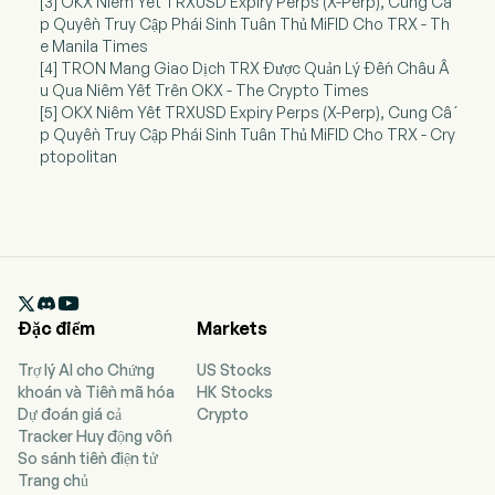
[3] OKX Niêm Yết TRXUSD Expiry Perps (X-Perp), Cung Cấ
p Quyền Truy Cập Phái Sinh Tuân Thủ MiFID Cho TRX - Th
e Manila Times
[4] TRON Mang Giao Dịch TRX Được Quản Lý Đến Châu Â
u Qua Niêm Yết Trên OKX - The Crypto Times
[5] OKX Niêm Yết TRXUSD Expiry Perps (X-Perp), Cung Cấ
p Quyền Truy Cập Phái Sinh Tuân Thủ MiFID Cho TRX - Cry
ptopolitan

Đặc điểm
Markets
Trợ lý AI cho Chứng
US Stocks
khoán và Tiền mã hóa
HK Stocks
Dự đoán giá cả
Crypto
Tracker Huy động vốn
So sánh tiền điện tử
Trang chủ