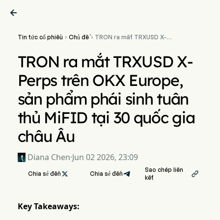

Tin tức cổ phiếu
Chủ đề
TRON ra mắt TRXUSD X-


Perps trên OKX Europe,
sản phẩm phái sinh tuân thủ
TRON ra mắt TRXUSD X-
MiFID tại 30 quốc gia châu
Âu
Perps trên OKX Europe,
sản phẩm phái sinh tuân
thủ MiFID tại 30 quốc gia
châu Âu
Diana Chen
·
Jun 02 2026, 23:09
Sao chép liên
Chia sẻ đến

Chia sẻ đến

kết
Key Takeaways: