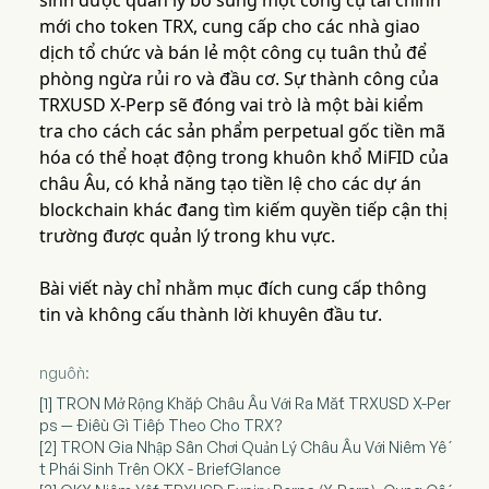
sinh được quản lý bổ sung một công cụ tài chính
mới cho token TRX, cung cấp cho các nhà giao
dịch tổ chức và bán lẻ một công cụ tuân thủ để
phòng ngừa rủi ro và đầu cơ. Sự thành công của
TRXUSD X-Perp sẽ đóng vai trò là một bài kiểm
tra cho cách các sản phẩm perpetual gốc tiền mã
hóa có thể hoạt động trong khuôn khổ MiFID của
châu Âu, có khả năng tạo tiền lệ cho các dự án
blockchain khác đang tìm kiếm quyền tiếp cận thị
trường được quản lý trong khu vực.
Bài viết này chỉ nhằm mục đích cung cấp thông
tin và không cấu thành lời khuyên đầu tư.
nguồn:
[1] TRON Mở Rộng Khắp Châu Âu Với Ra Mắt TRXUSD X-Per
ps — Điều Gì Tiếp Theo Cho TRX?
[2] TRON Gia Nhập Sân Chơi Quản Lý Châu Âu Với Niêm Yế
t Phái Sinh Trên OKX - BriefGlance