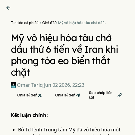

Tin tức cổ phiếu
Chủ đề
Mỹ vô hiệu hóa tàu chở dầu


thứ 6 tiến về Iran khi phong
tỏa eo biển thắt chặt
Mỹ vô hiệu hóa tàu chở
dầu thứ 6 tiến về Iran khi
phong tỏa eo biển thắt
chặt
Omar Tariq
·
Jun 02 2026, 22:23
Sao chép liên
Chia sẻ đến

Chia sẻ đến

kết
Kết luận chính:
Bộ Tư lệnh Trung tâm Mỹ đã vô hiệu hóa một