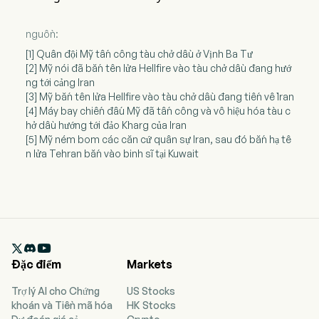
nguồn:
[1] Quân đội Mỹ tấn công tàu chở dầu ở Vịnh Ba Tư
[2] Mỹ nói đã bắn tên lửa Hellfire vào tàu chở dầu đang hướ
ng tới cảng Iran
[3] Mỹ bắn tên lửa Hellfire vào tàu chở dầu đang tiến về Iran
[4] Máy bay chiến đấu Mỹ đã tấn công và vô hiệu hóa tàu c
hở dầu hướng tới đảo Kharg của Iran
[5] Mỹ ném bom các căn cứ quân sự Iran, sau đó bắn hạ tê
n lửa Tehran bắn vào binh sĩ tại Kuwait

Đặc điểm
Markets
Trợ lý AI cho Chứng
US Stocks
khoán và Tiền mã hóa
HK Stocks