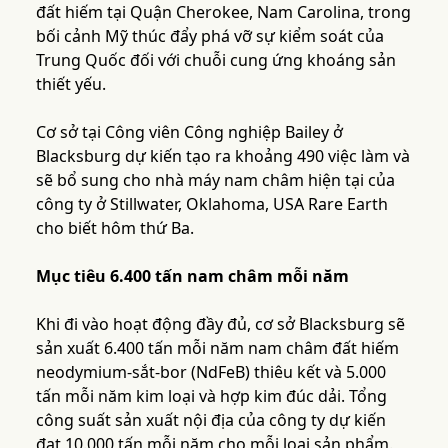
đất hiếm tại Quận Cherokee, Nam Carolina, trong
bối cảnh Mỹ thúc đẩy phá vỡ sự kiểm soát của
Trung Quốc đối với chuỗi cung ứng khoáng sản
thiết yếu.
Cơ sở tại Công viên Công nghiệp Bailey ở
Blacksburg dự kiến tạo ra khoảng 490 việc làm và
sẽ bổ sung cho nhà máy nam châm hiện tại của
công ty ở Stillwater, Oklahoma, USA Rare Earth
cho biết hôm thứ Ba.
Mục tiêu 6.400 tấn nam châm mỗi năm
Khi đi vào hoạt động đầy đủ, cơ sở Blacksburg sẽ
sản xuất 6.400 tấn mỗi năm nam châm đất hiếm
neodymium-sắt-bor (NdFeB) thiêu kết và 5.000
tấn mỗi năm kim loại và hợp kim đúc dải. Tổng
công suất sản xuất nội địa của công ty dự kiến
đạt 10.000 tấn mỗi năm cho mỗi loại sản phẩm.