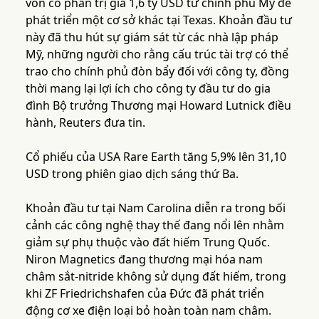
vốn cổ phần trị giá 1,6 tỷ USD từ chính phủ Mỹ để
phát triển một cơ sở khác tại Texas. Khoản đầu tư
này đã thu hút sự giám sát từ các nhà lập pháp
Mỹ, những người cho rằng cấu trúc tài trợ có thể
trao cho chính phủ đòn bẩy đối với công ty, đồng
thời mang lại lợi ích cho công ty đầu tư do gia
đình Bộ trưởng Thương mại Howard Lutnick điều
hành, Reuters đưa tin.
Cổ phiếu của USA Rare Earth tăng 5,9% lên 31,10
USD trong phiên giao dịch sáng thứ Ba.
Khoản đầu tư tại Nam Carolina diễn ra trong bối
cảnh các công nghệ thay thế đang nổi lên nhằm
giảm sự phụ thuộc vào đất hiếm Trung Quốc.
Niron Magnetics đang thương mại hóa nam
châm sắt-nitride không sử dụng đất hiếm, trong
khi ZF Friedrichshafen của Đức đã phát triển
động cơ xe điện loại bỏ hoàn toàn nam châm.