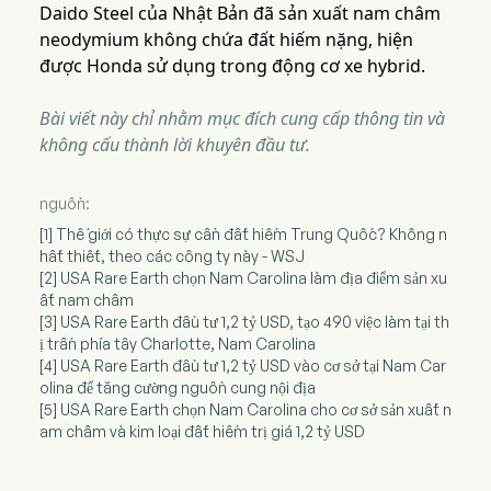
Daido Steel của Nhật Bản đã sản xuất nam châm
neodymium không chứa đất hiếm nặng, hiện
được Honda sử dụng trong động cơ xe hybrid.
Bài viết này chỉ nhằm mục đích cung cấp thông tin và
không cấu thành lời khuyên đầu tư.
nguồn:
[1] Thế giới có thực sự cần đất hiếm Trung Quốc? Không n
hất thiết, theo các công ty này - WSJ
[2] USA Rare Earth chọn Nam Carolina làm địa điểm sản xu
ất nam châm
[3] USA Rare Earth đầu tư 1,2 tỷ USD, tạo 490 việc làm tại th
ị trấn phía tây Charlotte, Nam Carolina
[4] USA Rare Earth đầu tư 1,2 tỷ USD vào cơ sở tại Nam Car
olina để tăng cường nguồn cung nội địa
[5] USA Rare Earth chọn Nam Carolina cho cơ sở sản xuất n
am châm và kim loại đất hiếm trị giá 1,2 tỷ USD