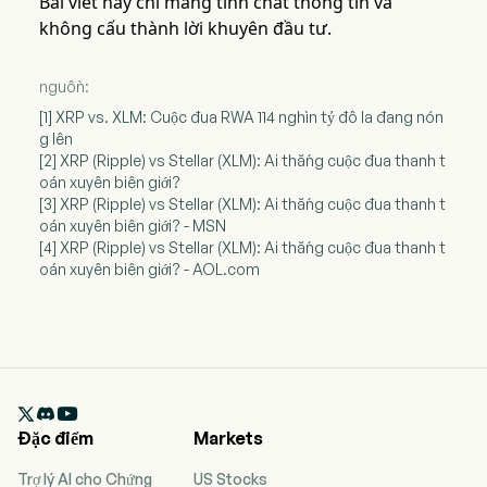
Bài viết này chỉ mang tính chất thông tin và
không cấu thành lời khuyên đầu tư.
nguồn:
[1] XRP vs. XLM: Cuộc đua RWA 114 nghìn tỷ đô la đang nón
g lên
[2] XRP (Ripple) vs Stellar (XLM): Ai thắng cuộc đua thanh t
oán xuyên biên giới?
[3] XRP (Ripple) vs Stellar (XLM): Ai thắng cuộc đua thanh t
oán xuyên biên giới? - MSN
[4] XRP (Ripple) vs Stellar (XLM): Ai thắng cuộc đua thanh t
oán xuyên biên giới? - AOL.com

Đặc điểm
Markets
Trợ lý AI cho Chứng
US Stocks