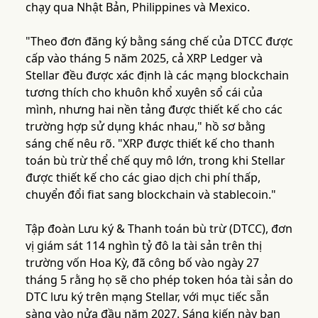
chạy qua Nhật Bản, Philippines và Mexico.
"Theo đơn đăng ký bằng sáng chế của DTCC được
cấp vào tháng 5 năm 2025, cả XRP Ledger và
Stellar đều được xác định là các mạng blockchain
tương thích cho khuôn khổ xuyên sổ cái của
mình, nhưng hai nền tảng được thiết kế cho các
trường hợp sử dụng khác nhau," hồ sơ bằng
sáng chế nêu rõ. "XRP được thiết kế cho thanh
toán bù trừ thể chế quy mô lớn, trong khi Stellar
được thiết kế cho các giao dịch chi phí thấp,
chuyển đổi fiat sang blockchain và stablecoin."
Tập đoàn Lưu ký & Thanh toán bù trừ (DTCC), đơn
vị giám sát 114 nghìn tỷ đô la tài sản trên thị
trường vốn Hoa Kỳ, đã công bố vào ngày 27
tháng 5 rằng họ sẽ cho phép token hóa tài sản do
DTC lưu ký trên mạng Stellar, với mục tiếc sẵn
sàng vào nửa đầu năm 2027. Sáng kiến này ban