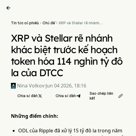

Tin tức cổ phiếu
Chủ đề
XRP và Stellar rẽ nhánh


khác biệt trước kế hoạch
token hóa 114 nghìn tỷ đô la
XRP và Stellar rẽ nhánh
của DTCC
khác biệt trước kế hoạch
token hóa 114 nghìn tỷ đô
la của DTCC
Nina Volkov
·
Jun 04 2026, 18:16
Sao chép liên
Chia sẻ đến

Chia sẻ đến

kết
Những điểm chính:
ODL của Ripple đã xử lý 15 tỷ đô la trong năm