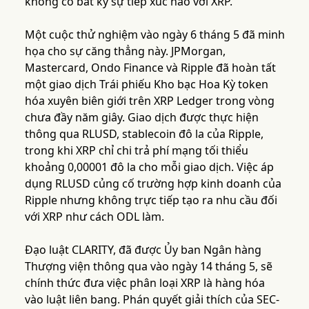
không có bất kỳ sự tiếp xúc nào với XRP.
Một cuộc thử nghiệm vào ngày 6 tháng 5 đã minh
họa cho sự căng thẳng này. JPMorgan,
Mastercard, Ondo Finance và Ripple đã hoàn tất
một giao dịch Trái phiếu Kho bạc Hoa Kỳ token
hóa xuyên biên giới trên XRP Ledger trong vòng
chưa đầy năm giây. Giao dịch được thực hiện
thông qua RLUSD, stablecoin đô la của Ripple,
trong khi XRP chỉ chi trả phí mạng tối thiểu
khoảng 0,00001 đô la cho mỗi giao dịch. Việc áp
dụng RLUSD củng cố trường hợp kinh doanh của
Ripple nhưng không trực tiếp tạo ra nhu cầu đối
với XRP như cách ODL làm.
Đạo luật CLARITY, đã được Ủy ban Ngân hàng
Thượng viện thông qua vào ngày 14 tháng 5, sẽ
chính thức đưa việc phân loại XRP là hàng hóa
vào luật liên bang. Phán quyết giải thích của SEC-