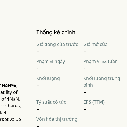
Thống kê chính
Giá đóng cửa trước
Giá mở cửa
--
--
Phạm vi ngày
Phạm vi 52 tuần
-
-
Khối lượng
Khối lượng trung
bình
y
,
NaN%
--
tility of
--
 of $
NaN
.
Tỷ suất cổ tức
EPS (TTM)
y
shares,
--
--
--
ket
Vốn hóa thị trường
rket value
--