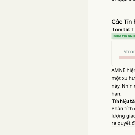
Các Tín
Tóm tắt Tí
Mua tín hiệu
Stron
AMNE hiệ
một xu hướ
này. Nhìn
hạn.
Tín hiệu 
Phân tích
lượng giao
ra quyết đ