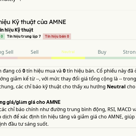
 hiệu Kỹ thuật của AMNE
n hiệu Kỹ thuật
 0
Tín hiệu trung lập 7
Tín hiệu bán 0
g Sell
Sell
Buy
Stron
Neutral
n đang có
0
tín hiệu mua và
0
tín hiệu bán. Cổ phiếu này đã 
ng giảm kể từ --, với mức thay đổi giá tổng cộng là -- trong
 chung, các chỉ báo kỹ thuật cho thấy xu hướng
Neutral
cho
tăng giá/giảm giá cho AMNE
 các chỉ báo chính như đường trung bình động, RSI, MACD v
 dịch để xác định tín hiệu tăng và giảm giá cho AMNE, giú
ịnh đầu tư sáng suốt.