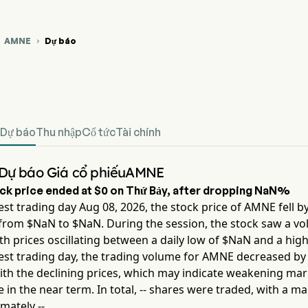
AMNE
Dự báo


 đồ giá cổ phiếu AMNE
fined Dự đoán giá cổ phiếu
Dự báo
Thu nhập
Cổ tức
Tài chính
 Dự báo Giá cổ phiếuAMNE
ck price ended at
$0
on
Thứ Bảy
, after dropping
NaN%
est trading day
Aug 08, 2026
, the stock price of
AMNE
fell b
from $
NaN
to $
NaN
. During the session, the stock saw a vola
ith prices oscillating between a daily low of $
NaN
and a high
est trading day, the trading volume for
AMNE
decreased b
ith the declining prices, which may indicate weakening mar
 in the near term. In total,
--
shares were traded, with a ma
imately
--
.