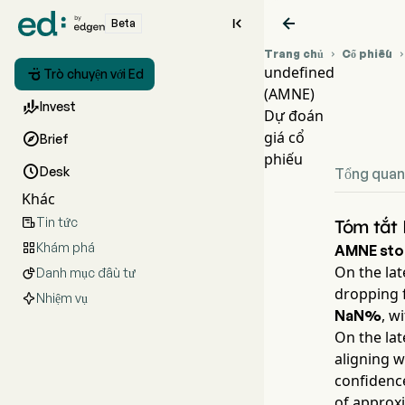


Beta
Trang chủ
Cổ phiếu

undefined

Trò chuyện với Ed
(AMNE)
Biểu

Invest
Dự đoán
unde
giá cổ

Brief
phiếu

Desk
Tổng quan
Khác
Tin tức

Tóm tắt
Khám phá

AMNE
sto
On the lat
Danh mục đầu tư

dropping 
Nhiệm vụ
, w
NaN%
On the lat
aligning w
confidence
of approx