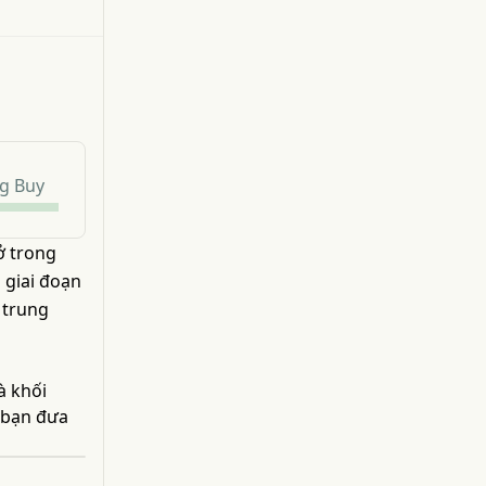
g Buy
ở trong
 giai đoạn
 trung
à khối
p bạn đưa