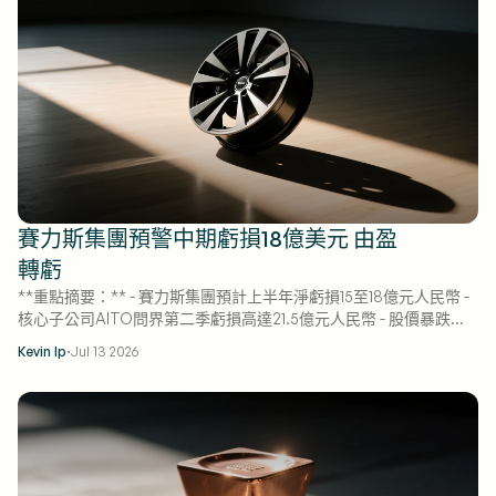
賽力斯集團預警中期虧損18億美元 由盈
轉虧
**重點摘要：** - 賽力斯集團預計上半年淨虧損15至18億元人民幣 -
核心子公司AITO問界第二季虧損高達21.5億元人民幣 - 股價暴跌
9.6%，成本上升與資產減值拖累獲利
·
Kevin Ip
Jul 13 2026