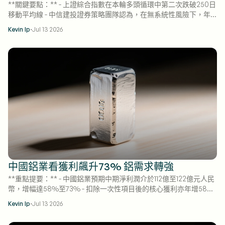
**關鍵要點：** - 上證綜合指數在本輪多頭循環中第二次跌破250日
移動平均線 - 中信建投證券策略團隊認為，在無系統性風險下，年
線歷來構成強勁支撐 - 2026年4月美中貿易摩擦升溫期間的跌破最終
·
Kevin Ip
Jul 13 2026
實現完全收復
中國鋁業看獲利飆升73% 鋁需求轉強
**重點提要：** - 中國鋁業預期中期淨利潤介於112億至122億元人民
幣，增幅達58%至73% - 扣除一次性項目後的核心獲利亦年增58%
至73% - 預測期間基本每股盈餘可達0.653至0.711元人民幣
·
Kevin Ip
Jul 13 2026