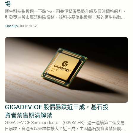
場
恒生科技指數週一下跌1%，因美伊緊張局勢升級及原油價格飆升，
引發亞洲股市廣泛避險情緒，該科技基準指數與上漲的恒生指數背
離。
·
Kevin Ip
Jul 13 2026
GIGADEVICE 股價暴跌近三成，基石投
資者禁售期滿解禁
GIGADEVICE Semiconductor（03986.HK）週一連續第二個交易
日暴跌，自週五以來跌幅擴大至近三成，主因基石投資者禁售股份