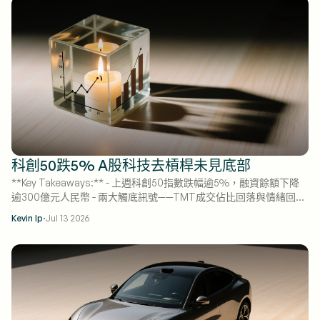
科創50跌5% A股科技去槓桿未見底部
**Key Takeaways:** - 上週科創50指數跌幅逾5%，融資餘額下降
逾300億元人民幣 - 兩大觸底訊號——TMT成交佔比回落與情緒回歸
常態——仍未滿足 - AI基本面仍穩健，暗示此輪修正為交易型而非結
·
Kevin Ip
Jul 13 2026
構性下跌