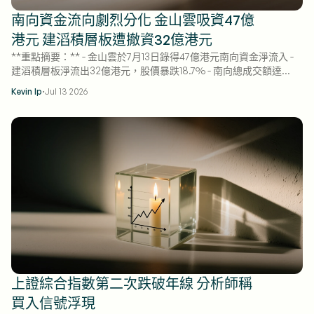
南向資金流向劇烈分化 金山雲吸資47億
港元 建滔積層板遭撤資32億港元
**重點摘要：** - 金山雲於7月13日錄得47億港元南向資金淨流入 -
建滔積層板淨流出32億港元，股價暴跌18.7% - 南向總成交額達
1272.3億港元，淨流量趨於平衡
·
Kevin Ip
Jul 13 2026
上證綜合指數第二次跌破年線 分析師稱
買入信號浮現