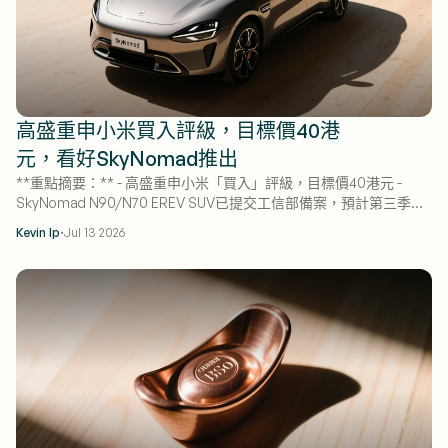
高盛重申小米買入評級，目標價40港
元，看好SkyNomad推出
**重點摘要：** - 高盛重申小米「買入」評級，目標價40港元 -
SkyNomad N90/N70 EREV SUV已提交工信部備案，預計第三季開
始交付 - 高盛預測2026年SkyNomad交付量達11萬輛，2027年達24
·
Kevin Ip
Jul 13 2026
萬輛