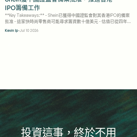
IPO籌備工作
**Key Takeaways:** - Shein已獲得中國證監會對其香港IPO的備案
批准 - 這家快時尚零售商可能尋求籌資數十億美元 - 估值已從四年前
的一千億美元降至約三百億美元
·
Kevin Ip
Jul 10 2026
投資這事，終於不用