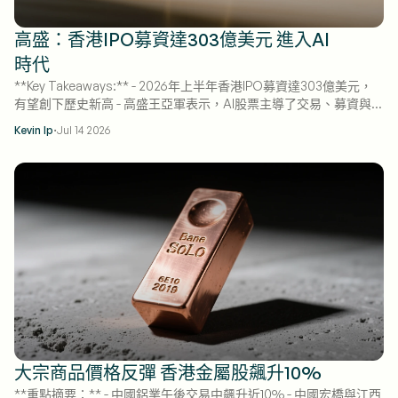
高盛：香港IPO募資達303億美元 進入AI
時代
**Key Takeaways:** - 2026年上半年香港IPO募資達303億美元，
有望創下歷史新高 - 高盛王亞軍表示，AI股票主導了交易、募資與漲
幅 - 下半年預計將有更多AI企業來港上市
·
Kevin Ip
Jul 14 2026
大宗商品價格反彈 香港金屬股飆升10%
**重點摘要：** - 中國鋁業午後交易中飆升近10% - 中國宏橋與江西