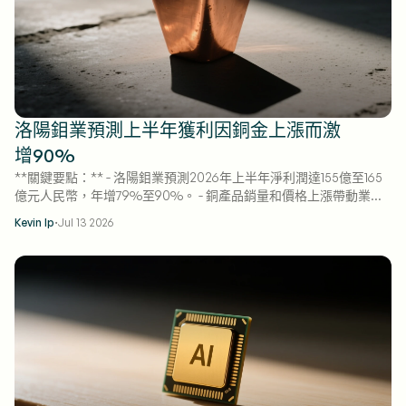
洛陽鉬業預測上半年獲利因銅金上漲而激
增90%
**關鍵要點：** - 洛陽鉬業預測2026年上半年淨利潤達155億至165
億元人民幣，年增79%至90%。 - 銅產品銷量和價格上漲帶動業績
激增，鉬和鎢價格亦同步攀升。 - 公司合併了巴西金礦業務，進一
·
Kevin Ip
Jul 13 2026
步提振獲利。