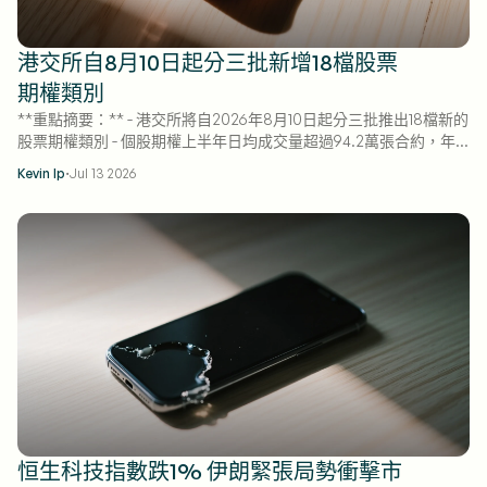
港交所自8月10日起分三批新增18檔股票
期權類別
**重點摘要：** - 港交所將自2026年8月10日起分三批推出18檔新的
股票期權類別 - 個股期權上半年日均成交量超過94.2萬張合約，年
增9% - 擴張後，週期權將涵蓋52家上市公司，高於目前的34家
·
Kevin Ip
Jul 13 2026
恒生科技指數跌1% 伊朗緊張局勢衝擊市