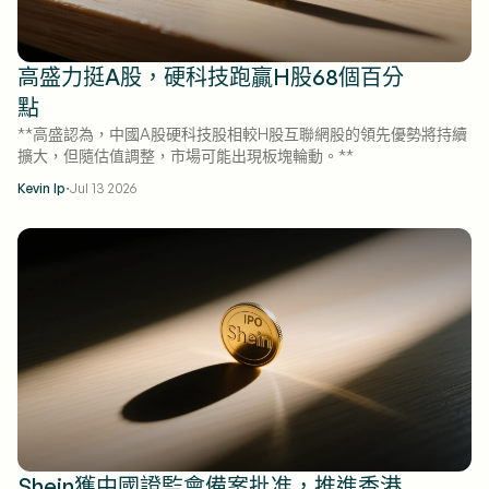
高盛力挺A股，硬科技跑贏H股68個百分
點
**高盛認為，中國A股硬科技股相較H股互聯網股的領先優勢將持續
擴大，但隨估值調整，市場可能出現板塊輪動。**
·
Kevin Ip
Jul 13 2026
Shein獲中國證監會備案批准，推進香港