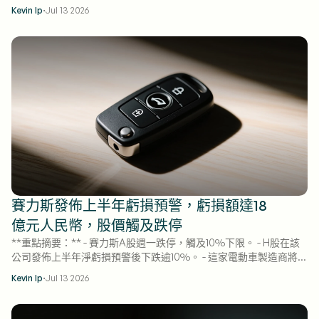
解禁。7月13日成交額飆升至21億港元，成交量達310萬股，早期投資
·
Kevin Ip
Jul 13 2026
者紛紛出場。
賽力斯發佈上半年虧損預警，虧損額達18
億元人民幣，股價觸及跌停
**重點摘要：** - 賽力斯A股週一跌停，觸及10%下限。 - H股在該
公司發佈上半年淨虧損預警後下跌逾10%。 - 這家電動車製造商將原
因歸咎於原材料成本上漲及資產減值。
·
Kevin Ip
Jul 13 2026