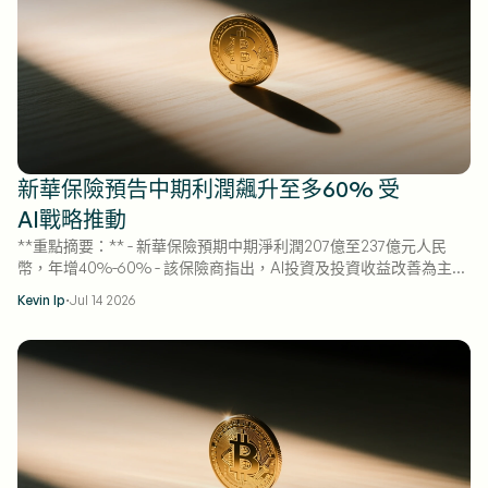
新華保險預告中期利潤飆升至多60% 受
AI戰略推動
**重點摘要：** - 新華保險預期中期淨利潤207億至237億元人民
幣，年增40%-60% - 該保險商指出，AI投資及投資收益改善為主要
驅動力 - 盈喜公告後股價上漲1.3%，賣空比率佔成交額15.6%
·
Kevin Ip
Jul 14 2026