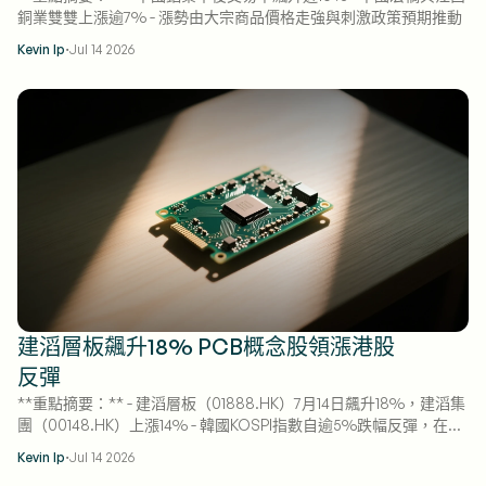
銅業雙雙上漲逾7% - 漲勢由大宗商品價格走強與刺激政策預期推動
·
Kevin Ip
Jul 14 2026
建滔層板飆升18% PCB概念股領漲港股
反彈
**重點摘要：** - 建滔層板（01888.HK）7月14日飆升18%，建滔集
團（00148.HK）上漲14% - 韓國KOSPI指數自逾5%跌幅反彈，在震
盪交易中由跌轉升 - PCB股漲勢與亞洲整體股市疲弱形成對比，美
·
Kevin Ip
Jul 14 2026
伊緊張局勢推升油價