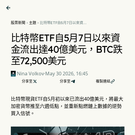

股票新聞
主題
比特幣ETF自5月7日以來資金


流出達40億美元，BTC跌至
72,500美元
比特幣ETF自5月7日以來資
金流出達40億美元，BTC跌
至72,500美元
Nina Volkov
·
May 30 2026, 16:45
分享至

分享至
複製連結

比特幣現貨ETF自5月初以來已流出40億美元，將最大
加密貨幣推至六週低點，並重新點燃鏈上數據的逆勢
買入信號。