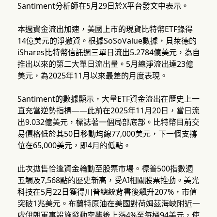
Santiment分析師在5月29日於X平台發文中表示。
本週資金流出加速，美國上市的現貨比特幣ETF錄得
14億美元的淨撤資。根據SoSoValue數據，貝萊德的
iShares比特幣信託週三單日流出5.2784億美元，為自
推出以來的第二大單日流出量。5月總淨流出達23億
美元，為2025年11月以來最差的月度表現。
Santiment的數據顯示，大量ETF資金流出在歷史上一
直充當逆勢指標——此前在2025年11月20日，當日流
出9.032億美元，標誌著一個局部底部。比特幣目前交
易價格低於其50日移動均線77,000美元，下一個支撐
位在65,000美元，即4月的低點。
此次拋售恰逢資金輪動至股票市場。標普500指數週
五觸及7,568點的歷史新高，受AI相關股票推動。美光
科技在5月22日獲得川普總統背書後飆升207%，市值
突破1兆美元。布蘭特原油在美國對荷姆茲海峽附近一
處伊朗軍事設施發動空襲後上漲4%至每桶94美元，使