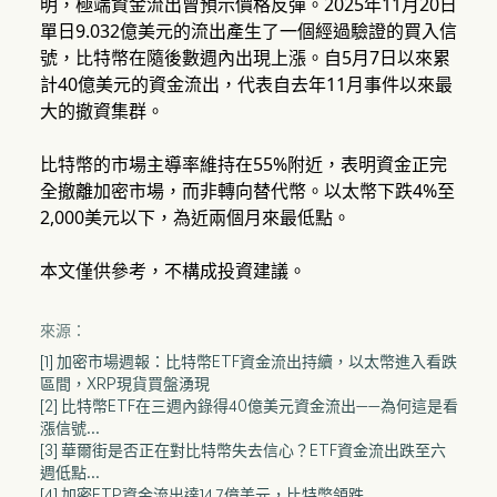
明，極端資金流出曾預示價格反彈。2025年11月20日
單日9.032億美元的流出產生了一個經過驗證的買入信
號，比特幣在隨後數週內出現上漲。自5月7日以來累
計40億美元的資金流出，代表自去年11月事件以來最
大的撤資集群。
比特幣的市場主導率維持在55%附近，表明資金正完
全撤離加密市場，而非轉向替代幣。以太幣下跌4%至
2,000美元以下，為近兩個月來最低點。
本文僅供參考，不構成投資建議。
來源：
[1] 加密市場週報：比特幣ETF資金流出持續，以太幣進入看跌
區間，XRP現貨買盤湧現
[2] 比特幣ETF在三週內錄得40億美元資金流出——為何這是看
漲信號...
[3] 華爾街是否正在對比特幣失去信心？ETF資金流出跌至六
週低點...
[4] 加密ETP資金流出達14.7億美元，比特幣領跌