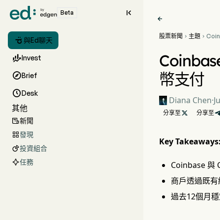

Beta

股票新聞
主題
Coi



與Ed聊天
Che
過千
Coinb

Invest
幣支付

Brief

Desk
Diana Chen
·
J
其他
分享至

分享至
新聞

發現

Key Takeaways
投資組合

任務
Coinbase 
商戶透過既有
過去12個月穩