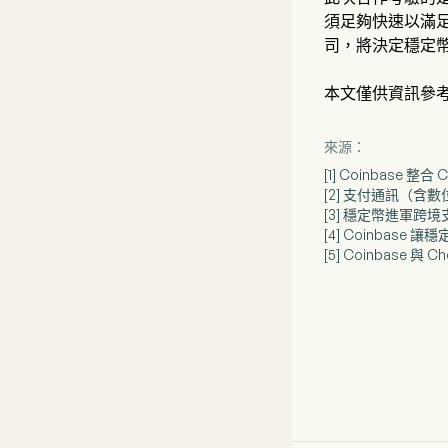
須足夠快速以滿
司，將決定穩定
本文僅供資訊參
來源：
[1] Coinbase 
[2] 支付通訊（含
[3] 穩定幣進軍跨境
[4] Coinbase 
[5] Coinbase 