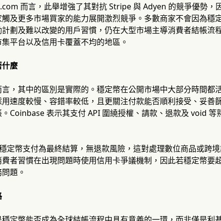
out.com 而言，此舉增強了其對抗 Stripe 與 Adyen 的競
家觸及更多市場買家的能力展開激烈競爭。多數商家不會因為穩
勵計劃及難以改變的用戶習慣，仍在大型市場主導消費者結帳流
市集平台以及信用卡覆蓋不均的地區。
著什麼
言，其中的區別是實際的。穩定幣在公開市場中大部分時間都活躍
採用速度較慢、容錯率較低，且更關注付款能否順利接受、妥善
Coinbase 表示其支付 API 圍繞授權、請款、退款及 voi
 亦強調穩定幣支付為最終結算，無退款風險，這對處理數位商品或
消費者習慣在出現問題時使用信用卡爭議機制，因此若穩定幣要
務問題。
路
是穩定幣能否成為全球結帳流程中具有意義的一環，而非僅是利