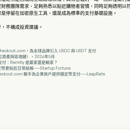
足財務團隊需求、足夠熟悉以貼近購物者習慣，同時足夠透明以
幣是停留在加密原生工具，還是成為標準的支付基礎設施。
考，不構成投資建議。
整合 Checkout.com，為全球品牌引入 USDC 與 USDT 支付
數位資產與區塊鏈），2026年5月
支付：Remitly 是贏家還是輸家？
讓穩定幣更貼近日常結帳——Startup Fortune
與 Checkout.com 聯手為企業商戶提供穩定幣支付——LeapRate