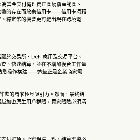
爭優勢，因為當今支付處理商正圍繞覆蓋範圍、
定幣的存在而放棄信用卡——信用卡憑藉
程。穩定幣的機會更可能出現在跨境電
於交易所、DeFi 應用及交易平台。
篩查、快速結算，並在不增加後台工作量
d 等熟悉操作構建——這些正是企業商家需
跨境詐欺的商家極具吸引力。然而，最終結
超越加密原生用戶群體，買家體驗必須清
基支付選項。要實現這一點，結算渠道必