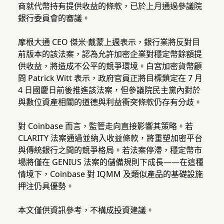
商就代幣持有提供收益的條款，已於上月通過參議院
銀行委員會的審議。
摩根大通 CEO 傑米·戴蒙上週表示，銀行業將反對目
前版本的該法案，認為允許加密企業對穩定幣餘額提
供收益，將造成不公平的競爭環境。白宮加密貨幣顧
問 Patrick Witt 表示，政府官員正將目標鎖定在 7 月
4 日國慶日前後推進該法案，但參議院民主黨內對於
與數位資產相關的道德與利益衝突條款仍存有分歧。
對 Coinbase 而言，監管走向直接影響其策略。若
CLARITY 法案通過並納入收益條款，將重塑加密平台
與傳統銀行之間的競爭格局。若法案停滯，穩定幣市
場將僅在 GENIUS 法案的儲備規則下成長——在這種
情境下，Coinbase 對 IQMM 及類似產品的基礎設施
押注仍具優勢。
本文僅供資訊參考，不構成投資建議。