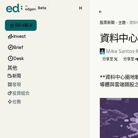

Beta

股票新聞
主題
資料



與Ed聊天
建投
資料中心

Invest

Brief
Mike Santos
·

Desk
分享至

分享至
其他
新聞

**資料中心圈地
導體與雲端類股
發現

投資組合

任務