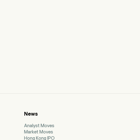
News
Analyst Moves
Market Moves
Hong Kong IPO