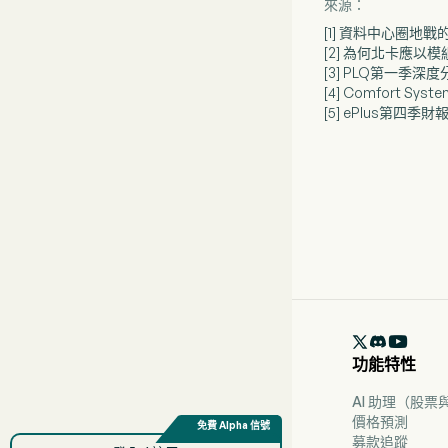
來源：
[1] 資料中心圈地
[2] 為何北卡應以
[3] PLQ第一季
[4] Comfort S
[5] ePlus第四

功能特性
AI 助理（股
價格預測
募款追蹤