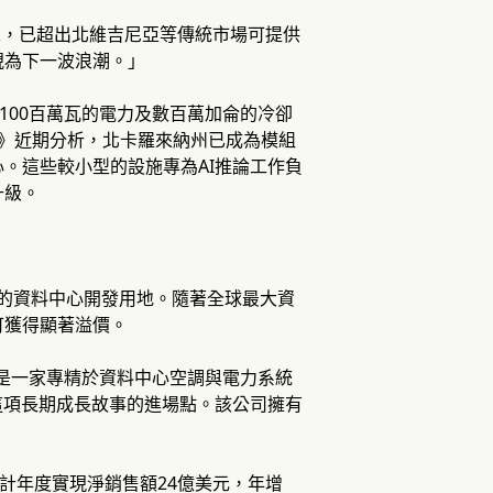
的需求，已超出北維吉尼亞等傳統市場可提供
視為下一波浪潮。」
100百萬瓦的電力及數百萬加侖的冷卻
nal》近期分析，北卡羅來納州已成為模組
。這些較小型的設施專為AI推論工作負
升級。
更的資料中心開發用地。隨著全球最大資
可獲得顯著溢價。
USA是一家專精於資料中心空調與電力系統
這項長期成長故事的進場點。該公司擁有
會計年度實現淨銷售額24億美元，年增