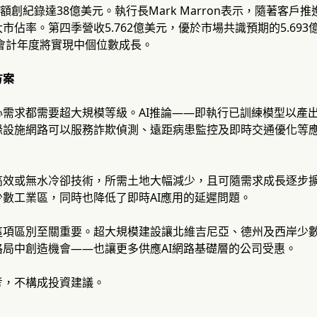
金額創紀錄達38億美元。執行長Mark Marron表示，隨著客
市佔率。第四季營收5.762億美元，優於市場共識預期的5.69
7會計年度將實現中個位數成長。
方案
心需求都需要超大規模等級。AI推論——即執行已訓練模型以產
緣設施網路可以服務詐欺偵測、遠距病患監控及即時交通優化等應
高效或無水冷卻技術，所需土地大幅減少，且可隨需求成長逐步
數工業區，同時也降低了即時AI應用的延遲問題。
這項區別至關重要。超大規模建設讓北維吉尼亞、德州及西岸少
格局中創造機會——也讓更多供應AI網路基礎層的公司受惠。
考，不構成投資建議。