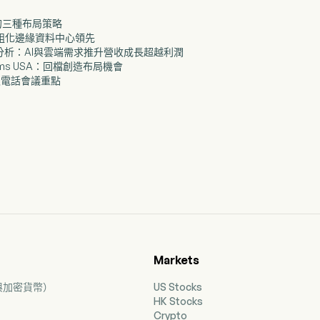
戰的三種布局策略
模組化邊緣資料中心領先
深度分析：AI與雲端需求推升營收成長超越利潤
ystems USA：回檔創造布局機會
季財報電話會議重點
Markets
票與加密貨幣）
US Stocks
HK Stocks
Crypto