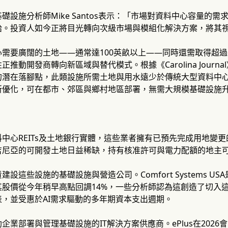
心基礎設施分析師Mike Santos表示：「市場對資料中心容量
給。投資人如今正將目光轉向次級市場與模組化解決方案，將其
需要廣闊的土地——通常達100英畝以上——同時還需取得超過
正推動開發商轉向新區域與替代模式。根據《Carolina Jour
的潛在落腳點，此類設施所需土地與用水遠少於傳統大型資料中心
所優化，可在都市、郊區與鄉村地區部署，無需大規模基礎設施
中心REITs及土地銀行實體，這些業者擁有已預先完成用地變
吉尼亞的可開發土地日益稀缺，持有核准許可與電力配額的地主
設這些設施的基礎設施與營造公司。Comfort Systems 
其股價從今年稍早高點回調14%，一些分析師認為這創造了切入
，並受惠於AI需求驅動的多年期資本支出週期。
企業部署與管理基礎設施的IT解決方案供應商。ePlus在2026