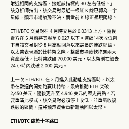
附近相同的支撐區，接近該指標的 30 左右低檔。」
該分析師指出，該交易對最近一根紅 K 線已轉為十字
星線，顯示市場猶豫不決，而當前 K 線正呈現陽線。
ETH/BTC 交易對在 4 月時交易於 0.0313 上方，隨後
賣方在 5 月前將其壓至 0.027 以下。連續14次收低創
下自該交易對從 8 月高點回落以來最長的連跌紀錄。
以太幣表現遜於比特幣之際，整體市場疲軟拖累兩大
資產走低，比特幣跌破 70,000 美元，以太幣則在過去
24 小時內跌破 2,000 美元。
上一次 ETH/BTC 在 2 月進入此動能支撐區時，以太
幣在數週內開始跑贏比特幣，最終推動 ETH 突破
2,450 美元，隨後更升至 4,946 美元的歷史高點。若
要重演此模式，該交易對必須停止收低，並重新收復
跌破的區間，這將預示資金重新輪動回以太幣。
ETH/BTC 處於十字路口