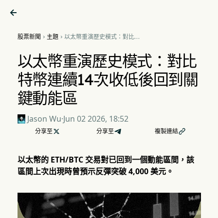

股票新聞
主題
以太幣重演歷史模式：對比特


幣連續14次收低後回到關鍵動
能區
以太幣重演歷史模式：對比
特幣連續14次收低後回到關
鍵動能區
Jason Wu
·
Jun 02 2026, 18:52
分享至

分享至
複製連結

以太幣的 ETH/BTC 交易對已回到一個動能區間，該
區間上次出現時曾預示反彈突破 4,000 美元。