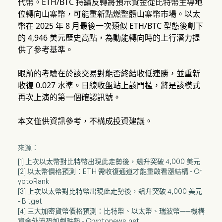
代幣。ETH/BTC 持續反轉將預示資金從比特幣主導地
位轉向山寨幣，可能重新點燃整體山寨幣市場。以太
幣在 2025 年 8 月最後一次類似 ETH/BTC 型態後創下
的 4,946 美元歷史高點，為動能轉向時的上行潛力提
供了參考基準。
眼前的考驗在於該交易對能否終結收低連勝，並重新
收復 0.027 水準。日線收盤站上該門檻，將是該模式
再次上演的第一個確認訊號。
本文僅供資訊參考，不構成投資建議。
來源：
[1] 上次以太幣對比特幣出現此走勢後，飆升突破 4,000 美元
[2] 以太幣價格預測：ETH 需收復通道才能重啟看漲結構 - Cr
yptoRank
[3] 上次以太幣對比特幣出現此走勢後，飆升突破 4,000 美元
- Bitget
[4] 三大加密貨幣價格預測：比特幣、以太幣、瑞波幣——機構
資金外流恐加劇跌勢 - Cryptonews.net