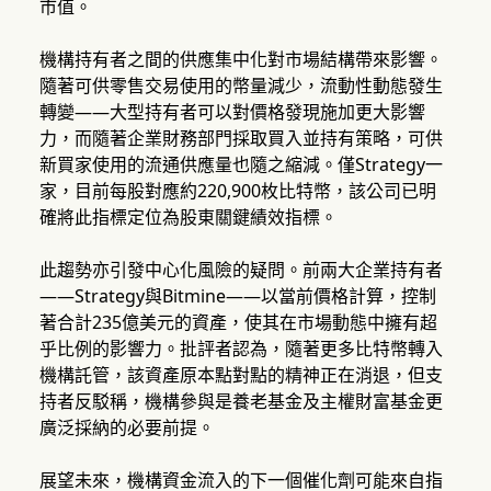
市值。
機構持有者之間的供應集中化對市場結構帶來影響。
隨著可供零售交易使用的幣量減少，流動性動態發生
轉變——大型持有者可以對價格發現施加更大影響
力，而隨著企業財務部門採取買入並持有策略，可供
新買家使用的流通供應量也隨之縮減。僅Strategy一
家，目前每股對應約220,900枚比特幣，該公司已明
確將此指標定位為股東關鍵績效指標。
此趨勢亦引發中心化風險的疑問。前兩大企業持有者
——Strategy與Bitmine——以當前價格計算，控制
著合計235億美元的資產，使其在市場動態中擁有超
乎比例的影響力。批評者認為，隨著更多比特幣轉入
機構託管，該資產原本點對點的精神正在消退，但支
持者反駁稱，機構參與是養老基金及主權財富基金更
廣泛採納的必要前提。
展望未來，機構資金流入的下一個催化劑可能來自指