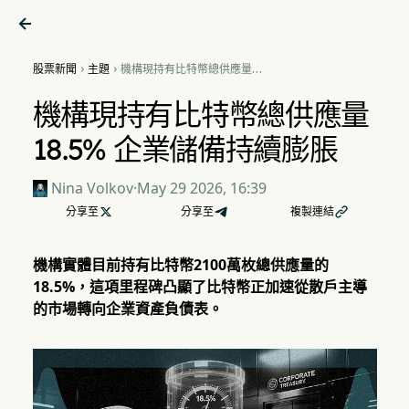

股票新聞
主題
機構現持有比特幣總供應量


18.5% 企業儲備持續膨脹
機構現持有比特幣總供應量
18.5% 企業儲備持續膨脹
Nina Volkov
·
May 29 2026, 16:39
分享至

分享至
複製連結

機構實體目前持有比特幣2100萬枚總供應量的
18.5%，這項里程碑凸顯了比特幣正加速從散戶主導
的市場轉向企業資產負債表。