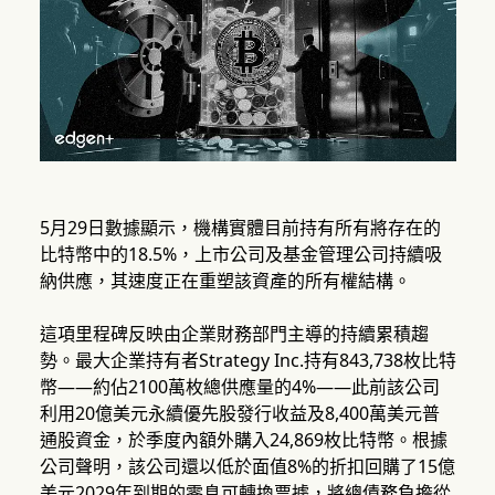
5月29日數據顯示，機構實體目前持有所有將存在的
比特幣中的18.5%，上市公司及基金管理公司持續吸
納供應，其速度正在重塑該資產的所有權結構。
這項里程碑反映由企業財務部門主導的持續累積趨
勢。最大企業持有者Strategy Inc.持有843,738枚比特
幣——約佔2100萬枚總供應量的4%——此前該公司
利用20億美元永續優先股發行收益及8,400萬美元普
通股資金，於季度內額外購入24,869枚比特幣。根據
公司聲明，該公司還以低於面值8%的折扣回購了15億
美元2029年到期的零息可轉換票據，將總債務負擔從