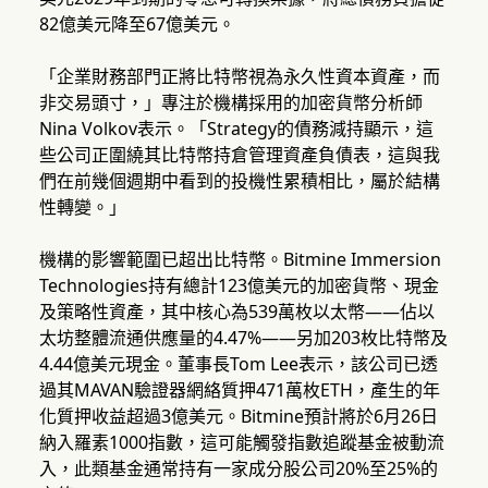
82億美元降至67億美元。
「企業財務部門正將比特幣視為永久性資本資產，而
非交易頭寸，」專注於機構採用的加密貨幣分析師
Nina Volkov表示。「Strategy的債務減持顯示，這
些公司正圍繞其比特幣持倉管理資產負債表，這與我
們在前幾個週期中看到的投機性累積相比，屬於結構
性轉變。」
機構的影響範圍已超出比特幣。Bitmine Immersion
Technologies持有總計123億美元的加密貨幣、現金
及策略性資產，其中核心為539萬枚以太幣——佔以
太坊整體流通供應量的4.47%——另加203枚比特幣及
4.44億美元現金。董事長Tom Lee表示，該公司已透
過其MAVAN驗證器網絡質押471萬枚ETH，產生的年
化質押收益超過3億美元。Bitmine預計將於6月26日
納入羅素1000指數，這可能觸發指數追蹤基金被動流
入，此類基金通常持有一家成分股公司20%至25%的