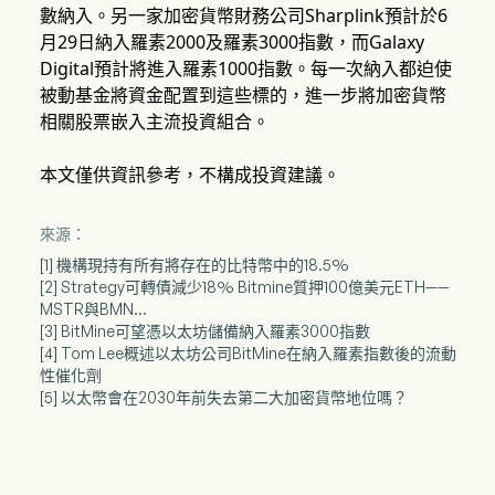
數納入。另一家加密貨幣財務公司Sharplink預計於6
月29日納入羅素2000及羅素3000指數，而Galaxy
Digital預計將進入羅素1000指數。每一次納入都迫使
被動基金將資金配置到這些標的，進一步將加密貨幣
相關股票嵌入主流投資組合。
本文僅供資訊參考，不構成投資建議。
來源：
[1] 機構現持有所有將存在的比特幣中的18.5%
[2] Strategy可轉債減少18% Bitmine質押100億美元ETH——
MSTR與BMN...
[3] BitMine可望憑以太坊儲備納入羅素3000指數
[4] Tom Lee概述以太坊公司BitMine在納入羅素指數後的流動
性催化劑
[5] 以太幣會在2030年前失去第二大加密貨幣地位嗎？