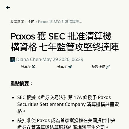

股票新聞
主題
Paxos 獲 SEC 批准清算機構


資格 七年監管攻堅終達陣
Paxos 獲 SEC 批准清算機
構資格 七年監管攻堅終達陣
Diana Chen
·
May 29 2026, 06:29
分享至

分享至
複製連結

重點摘要：
SEC 根據《證券交易法》第 17A 條授予 Paxos
Securities Settlement Company 清算機構註冊資
格。
該批准使 Paxos 成為首家獲授權在美國提供中央
證券存管清算與結算服務的區塊鏈原生公司。