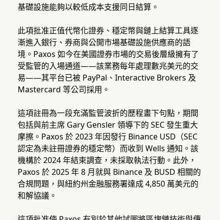
基礎設施能夠以較低成本支援同日結算。
此項批准正值代幣化證券、穩定幣與鏈上結算工具逐
漸進入銀行、券商與公開市場基礎設施供應商的語
境。Paxos 如今在美國證券市場的交易後層級擁有了
受監管的入場通道——該業務每年處理數兆美元的交
易——其平台已被 PayPal、Interactive Brokers 及
Mastercard 等公司採用。
這項註冊為一段充滿監管波折的歷程畫下句點，期間
包括與前主席 Gary Gensler 領導下的 SEC 發生重大
摩擦。Paxos 於 2023 年因發行 Binance USD（SEC
認定為未註冊證券的穩定幣）而收到 Wells 通知。該
機構於 2024 年結束調查，未採取執法行動。此外，
Paxos 於 2025 年 8 月就與 Binance 及 BUSD 相關的
合規問題，與紐約州金融服務署達成 4,850 萬美元的
和解協議。
這項批准使 Paxos 有別於其他試圖將區塊鏈技術與傳