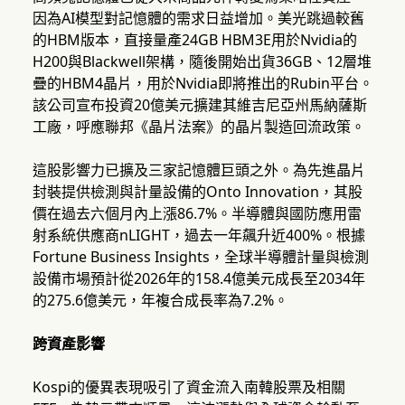
因為AI模型對記憶體的需求日益增加。美光跳過較舊
的HBM版本，直接量產24GB HBM3E用於Nvidia的
H200與Blackwell架構，隨後開始出貨36GB、12層堆
疊的HBM4晶片，用於Nvidia即將推出的Rubin平台。
該公司宣布投資20億美元擴建其維吉尼亞州馬納薩斯
工廠，呼應聯邦《晶片法案》的晶片製造回流政策。
這股影響力已擴及三家記憶體巨頭之外。為先進晶片
封裝提供檢測與計量設備的Onto Innovation，其股
價在過去六個月內上漲86.7%。半導體與國防應用雷
射系統供應商nLIGHT，過去一年飆升近400%。根據
Fortune Business Insights，全球半導體計量與檢測
設備市場預計從2026年的158.4億美元成長至2034年
的275.6億美元，年複合成長率為7.2%。
跨資產影響
Kospi的優異表現吸引了資金流入南韓股票及相關