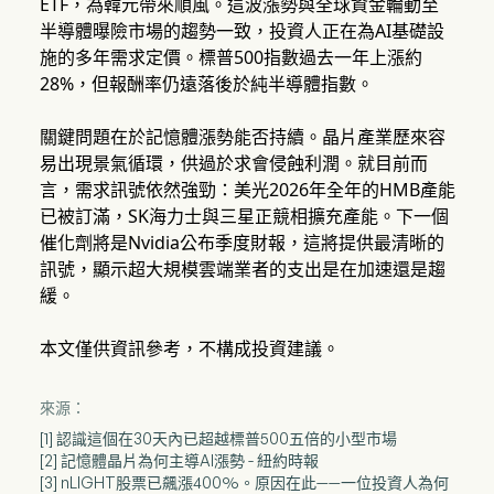
ETF，為韓元帶來順風。這波漲勢與全球資金輪動至
半導體曝險市場的趨勢一致，投資人正在為AI基礎設
施的多年需求定價。標普500指數過去一年上漲約
28%，但報酬率仍遠落後於純半導體指數。
關鍵問題在於記憶體漲勢能否持續。晶片產業歷來容
易出現景氣循環，供過於求會侵蝕利潤。就目前而
言，需求訊號依然強勁：美光2026年全年的HMB產能
已被訂滿，SK海力士與三星正競相擴充產能。下一個
催化劑將是Nvidia公布季度財報，這將提供最清晰的
訊號，顯示超大規模雲端業者的支出是在加速還是趨
緩。
本文僅供資訊參考，不構成投資建議。
來源：
[1] 認識這個在30天內已超越標普500五倍的小型市場
[2] 記憶體晶片為何主導AI漲勢 - 紐約時報
[3] nLIGHT股票已飆漲400%。原因在此——一位投資人為何