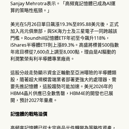
Sanjay Mehrotra表示。「高頻寬記憶體已成為AI運
算的策略性瓶頸。」
美光在5月26日單日飆漲19.3%至895.88美元後，正式
加入兆元俱樂部，與SK海力士及三星電子一同跨越該
門檻。Roundhill記憶體ETF年初至今飆升118%，
iShares半導體ETF則上漲89.3%。高盛將標普500指數
年底目標從7,600点上調至8,000點，理由是AI驅動的
利潤繁榮有利半導體專業廠商。
這股分歧走勢顯示資金正輪動至亞洲曝險的半導體類
股，隨著超大規模雲端業者部署更強大的處理器、需
要先進記憶體，這股趨勢可能加速。美光2026年的
HBM4晶片供應已全數售罄，HBM4E的開發也已展
開，預計2027年量產。
記憶體的戰略溢價
高頻寬記憶體已從大宗商品元件轉變為策略性資產，