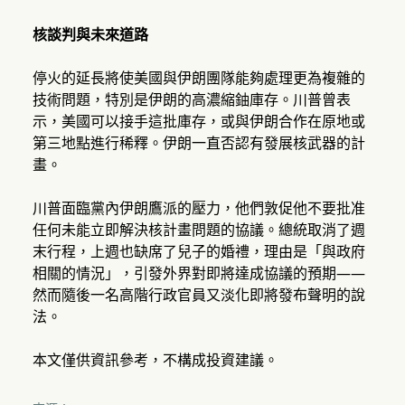
核談判與未來道路
停火的延長將使美國與伊朗團隊能夠處理更為複雜的
技術問題，特別是伊朗的高濃縮鈾庫存。川普曾表
示，美國可以接手這批庫存，或與伊朗合作在原地或
第三地點進行稀釋。伊朗一直否認有發展核武器的計
畫。
川普面臨黨內伊朗鷹派的壓力，他們敦促他不要批准
任何未能立即解決核計畫問題的協議。總統取消了週
末行程，上週也缺席了兒子的婚禮，理由是「與政府
相關的情況」，引發外界對即將達成協議的預期——
然而隨後一名高階行政官員又淡化即將發布聲明的說
法。
本文僅供資訊參考，不構成投資建議。