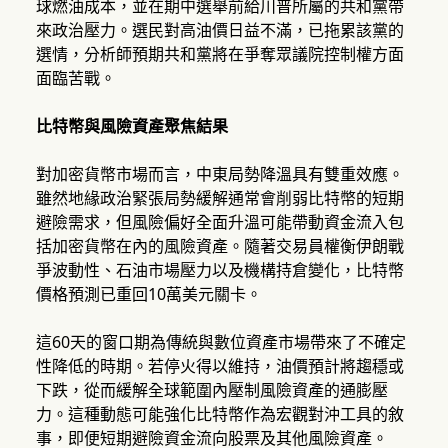
球燃油成本，並在期中選舉前給川普所屬的共和黨帶
來政治壓力。選民對高油價日益不滿，已拖累該黨的
選情，分析師預期共和黨將在爭奪眾議院控制權方面
面臨苦戰。
比特幣與風險資產聚焦結果
對加密貨幣市場而言，中東局勢降溫具有雙重效應。
雖然地緣政治緊張局勢緩解通常會削弱比特幣的短期
避險需求，但風險偏好全面升溫可能帶動資金流入包
括加密貨幣在內的風險資產。隨著交易員權衡伊朗戰
爭波動性、石油市場壓力以及機構持倉變化，比特幣
價格預測已重回10萬美元關卡。
這60天的窗口期為傳統與數位資產市場帶來了不確定
性降低的時期。若停火得以維持，油價預計將趨穩或
下跌，從而緩解全球範圍內壓制風險資產的通膨壓
力。這種動態可能強化比特幣作為宏觀對沖工具的敘
事，即便短期避險資金流向股票及其他風險資產。