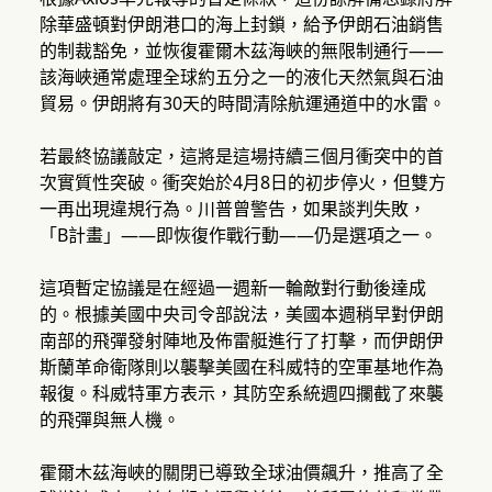
除華盛頓對伊朗港口的海上封鎖，給予伊朗石油銷售
的制裁豁免，並恢復霍爾木茲海峽的無限制通行——
該海峽通常處理全球約五分之一的液化天然氣與石油
貿易。伊朗將有30天的時間清除航運通道中的水雷。
若最終協議敲定，這將是這場持續三個月衝突中的首
次實質性突破。衝突始於4月8日的初步停火，但雙方
一再出現違規行為。川普曾警告，如果談判失敗，
「B計畫」——即恢復作戰行動——仍是選項之一。
這項暫定協議是在經過一週新一輪敵對行動後達成
的。根據美國中央司令部說法，美國本週稍早對伊朗
南部的飛彈發射陣地及佈雷艇進行了打擊，而伊朗伊
斯蘭革命衛隊則以襲擊美國在科威特的空軍基地作為
報復。科威特軍方表示，其防空系統週四攔截了來襲
的飛彈與無人機。
霍爾木茲海峽的關閉已導致全球油價飆升，推高了全