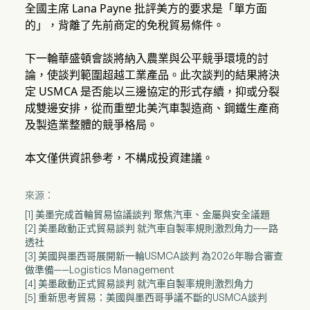
全國主席 Lana Payne 批評美方的要求是「單方面
的」，背離了先前商定的免稅貿易條件。
下一輪華盛頓會談將納入農業與公平競爭環境的討
論，使談判範圍超越工業產品。此次談判的結果將決
定 USMCA 是否能以三邊協定的形式存續，抑或分裂
成雙邊安排，從而重塑北美汽車製造商、鋼鐵生產商
及製造業整體的競爭格局。
本文僅供資訊參考，不構成投資建議。
來源：
[1] 美墨完成首輪貿易協議談判 聚焦汽車、金屬與安全議題
[2] 美墨啟動正式貿易談判 就汽車自製率規則激烈角力——路
透社
[3] 美國與墨西哥展開新一輪USMCA談判 為2026年聯合審查
做準備——Logistics Management
[4] 美墨啟動正式貿易談判 就汽車自製率規則激烈角力
[5] 重新思考貿易：美國與墨西哥爭議不斷的USMCA談判