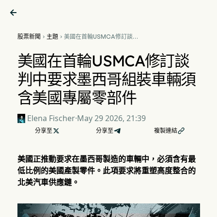

股票新聞
主題
美國在首輪USMCA修訂談判


中要求墨西哥組裝車輛須含美
國專屬零部件
美國在首輪USMCA修訂談
判中要求墨西哥組裝車輛須
含美國專屬零部件
Elena Fischer
·
May 29 2026, 21:39
分享至

分享至
複製連結

美國正推動要求在墨西哥製造的車輛中，必須含有最
低比例的美國產製零件。此項要求將重塑高度整合的
北美汽車供應鏈。