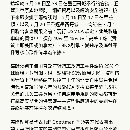
這場於 5 月 28 日至 29 日在墨西哥城舉行的會談，涵
蓋汽車原產地規則、鋼鋁貿易以及經濟安全議題。接
下來還安排了兩輪談判：6 月 16 日至 17 日在華盛
頓，以及 7 月 20 日重返墨西哥城——均訂在 7 月 1
日聯合審查期限之前。現行 USMCA 規定，北美製造
車輛的價值中，須有 40% 至 45% 來自高薪工廠（實
質上即美國或加拿大），並以引擎、變速箱及底盤零
件等核心部件清單為依據。
這輪談判正值川普政府對汽車及汽車零件課徵 25% 全
球關稅，並對鋼、鋁、銅課徵 50% 關稅之際，這些措
施實質上已經終結了長達三十年的北美自由貿易免稅
時代。這項實施六年的 USMCA 支撐著每年近 1.6 兆
美元的北美三邊貿易，任何原產地規則的變動都可能
打亂高度整合的供應鏈——這些供應鏈中的零組件在
最終組裝前往往多次跨越國境。
美國副貿易代表 Jeff Goettman 率領美方代表團出
談。華府所尋求的美國專屬汽車零組件具體百分比並