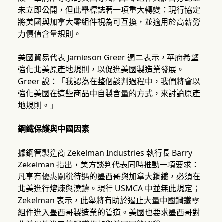
未立即公開，但此舉標誌著一項重大轉變：現行協定
將美國與加拿大零組件視為可互換，並適用於高薪勞
力價值含量規則。
美國貿易代表 Jamieson Greer 週二表示，華府希望
強化北美原產地規則，以促進美國製造業發展。
Greer 說：「我認為在整個談判過程中，我們將會以
強化美國在這些商品中自製含量的方式，來討論原產
地規則。」
鋼鐵保護與中國因素
據鋼管製造商 Zekelman Industries 執行長 Barry
Zekelman 指出，美方談判代表同時推動一項要求：
凡享有優惠關稅待遇的墨西哥與加拿大鋼鐵，必須在
北美進行熔煉與澆鑄。現行 USMCA 中並無此規定；
Zekelman 表示，此舉將有助於遏止大量中國鋼鐵零
組件進入墨西哥製造業的管道。美國也要求墨西哥對